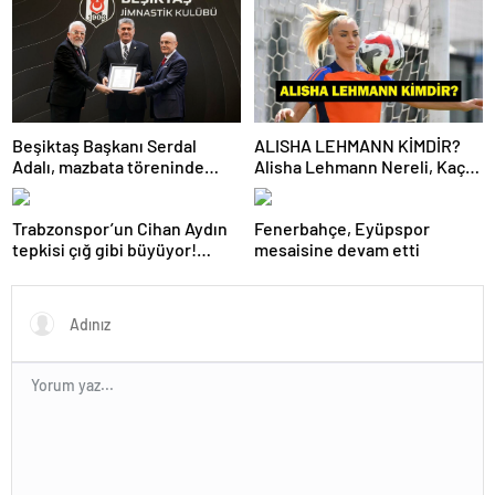
Beşiktaş Başkanı Serdal
ALISHA LEHMANN KİMDİR?
Adalı, mazbata töreninde
Alisha Lehmann Nereli, Kaç
konuştu: Gün istikrar
Yaşında, Hangi Takımda
günüdür
Oynuyor?
Trabzonspor’un Cihan Aydın
Fenerbahçe, Eyüpspor
tepkisi çığ gibi büyüyor!
mesaisine devam etti
Yöneticilerden açıklama…