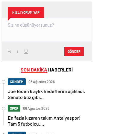
HIZLI YORUM YAP
GÖNDER
SON DAKİKA
HABERLERİ
GÜNDEM
08 Ağustos 2026
Joe Biden 6 aylık hedeflerini açıkladı.
Senato buz gibi…
SPOR
08 Ağustos 2026
En fazla kızaran takım Antalyaspor!
Tam 5 futbolcu….