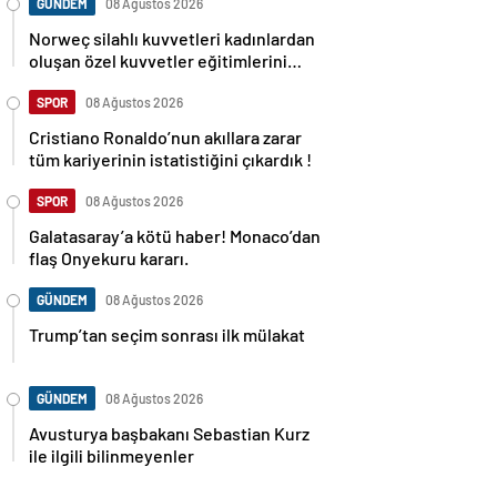
GÜNDEM
08 Ağustos 2026
Norweç silahlı kuvvetleri kadınlardan
oluşan özel kuvvetler eğitimlerini
başlattı.
SPOR
08 Ağustos 2026
Cristiano Ronaldo’nun akıllara zarar
tüm kariyerinin istatistiğini çıkardık !
SPOR
08 Ağustos 2026
Galatasaray’a kötü haber! Monaco’dan
flaş Onyekuru kararı.
GÜNDEM
08 Ağustos 2026
Trump’tan seçim sonrası ilk mülakat
GÜNDEM
08 Ağustos 2026
Avusturya başbakanı Sebastian Kurz
ile ilgili bilinmeyenler