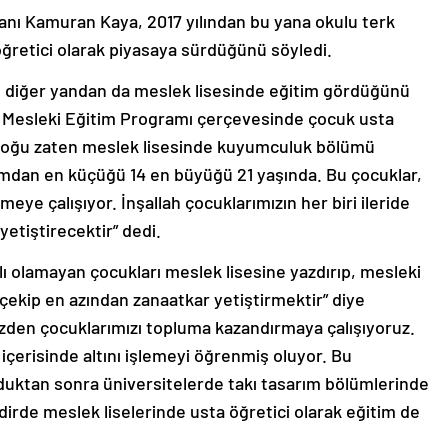
ı Kamuran Kaya, 2017 yılından bu yana okulu terk
öğretici olarak piyasaya sürdüğünü söyledi.
n diğer yandan da meslek lisesinde eğitim gördüğünü
a Mesleki Eğitim Programı çerçevesinde çocuk usta
n çoğu zaten meslek lisesinde kuyumculuk bölümü
ımdan en küçüğü 14 en büyüğü 21 yaşında. Bu çocuklar,
ye çalışıyor. İnşallah çocuklarımızın her biri ileride
 yetiştirecektir” dedi.
ı olamayan çocukları meslek lisesine yazdırıp, mesleki
ekip en azından zanaatkar yetiştirmektir” diye
den çocuklarımızı topluma kazandırmaya çalışıyoruz.
çerisinde altını işlemeyi öğrenmiş oluyor. Bu
duktan sonra üniversitelerde takı tasarım bölümlerinde
akdirde meslek liselerinde usta öğretici olarak eğitim de