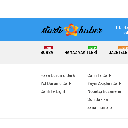
Ha
ed
CANLI
ANLIK
GÜNLÜ
BORSA
NAMAZ VAKITLERI
GAZETELE
Hava Durumu Dark
Canlı Tv Dark
Yol Durumu Dark
Yayın Akışları Dark
Canlı Tv Light
Nöbetçi Eczaneler
Son Dakika
sanal numara