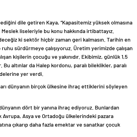
şlediğini dile getiren Kaya, “Kapasitemiz yüksek olmasına
eslek liseleriyle bu konu hakkında irtibattayız.
ceğiz ki sektör hiçbir zaman geri kalmasın. Tarihin en
da o ruhu sürdürmeye çalışıyoruz. Üretim yerimizde çalışan
şan kişilerin çocuğu ve yakınıdır. Ekibimiz, günlük 1,5
 Bu altınlar da Halep kordonu, paralı bileklikler, paralı
adelerine yer verdi.
ları dünyanın birçok ülkesine ihraç ettiklerini söyleyen
ı dünyanın dört bir yanına ihraç ediyoruz. Bunlardan
çok Avrupa, Asya ve Ortadoğu ülkelerindeki pazara
katına çıkarıp daha fazla emektar ve sanatkar çocuk