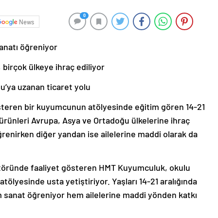
0
News
sanatı öğreniyor
, birçok ülkeye ihraç ediliyor
u’ya uzanan ticaret yolu
österen bir kuyumcunun atölyesinde eğitim gören 14-21
n ürünleri Avrupa, Asya ve Ortadoğu ülkelerine ihraç
öğrenirken diğer yandan ise ailelerine maddi olarak da
töründe faaliyet gösteren HMT Kuyumculuk, okulu
 atölyesinde usta yetiştiriyor. Yaşları 14-21 aralığında
hem sanat öğreniyor hem ailelerine maddi yönden katkı