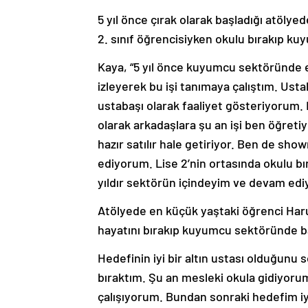
5 yıl önce çırak olarak başladığı atölye
2. sınıf öğrencisiyken okulu bırakıp kuy
Kaya, “5 yıl önce kuyumcu sektöründe e
izleyerek bu işi tanımaya çalıştım. Ustal
ustabaşı olarak faaliyet gösteriyorum. 
olarak arkadaşlara şu an işi ben öğretiy
hazır satılır hale getiriyor. Ben de s
ediyorum. Lise 2’nin ortasında okulu b
yıldır sektörün içindeyim ve devam edi
Atölyede en küçük yaştaki öğrenci Harun
hayatını bırakıp kuyumcu sektöründe baş
Hedefinin iyi bir altın ustası olduğunu s
bıraktım. Şu an mesleki okula gidiyoru
çalışıyorum. Bundan sonraki hedefim iyi b