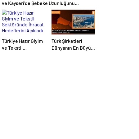
ve Kayseri’de Şebeke Uzunluğunu
Artıracak
Türkiye Hazır Giyim
Türk Şirketleri
ve Tekstil
Dünyanın En Büyük
Sektöründe İhracat
Kompozit
Hedeflerini Açıkladı
Malzemeler
Fuarında