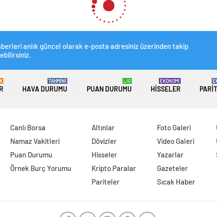
berleri anlık güncel olarak e-posta adresiniz üzerinden takip
ebilirsiniz.
K
TAHMİNİ
LİG
EKONOMİ
E
R
HAVA DURUMU
PUAN DURUMU
HISSELER
PARI
Canlı Borsa
Altınlar
Foto Galeri
Namaz Vakitleri
Dövizler
Video Galeri
Puan Durumu
Hisseler
Yazarlar
Örnek Burç Yorumu
Kripto Paralar
Gazeteler
Pariteler
Sıcak Haber