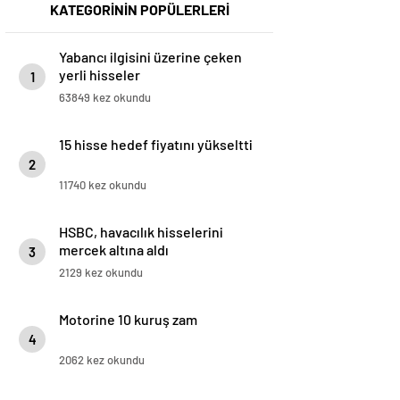
KATEGORİNİN POPÜLERLERİ
Yabancı ilgisini üzerine çeken
yerli hisseler
1
63849 kez okundu
15 hisse hedef fiyatını yükseltti
2
11740 kez okundu
HSBC, havacılık hisselerini
mercek altına aldı
3
2129 kez okundu
Motorine 10 kuruş zam
4
2062 kez okundu