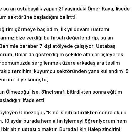
de şu an ustabaşılık yapan 21 yaşındaki Ömer Kaya, lisede
um sektörüne başladığını belirtti.
ğitim görmeye başladım. İlk yıl devamlı ustamı
arımız bize verdiği bu fırsatı değerlendirip, şu an
Benimle beraber 7 kişi atölyede çalışıyor. Ustabaşı
orum. Onlar da gösterdiğim şekilde altınları işleyerek
howroomumuzda sergilenmek üzere arkadaşlara teslim
ırakıp tercihimi kuyumcu sektöründen yana kullandım. 5
yorum” diye konuştu.
 Ölmezoğul ise, 8’inci sınıfı bitirdikten sonra eğitim
ladığını ifade etti.
öyleyen Ölmezoğul, “8’inci sınıfı bitirdikten sonra okulu
m. 10 aydır burada hem altın işlemeyi öğreniyorum hem
ir altın ustası olmaktır. Burada ilkin Halep zincirini