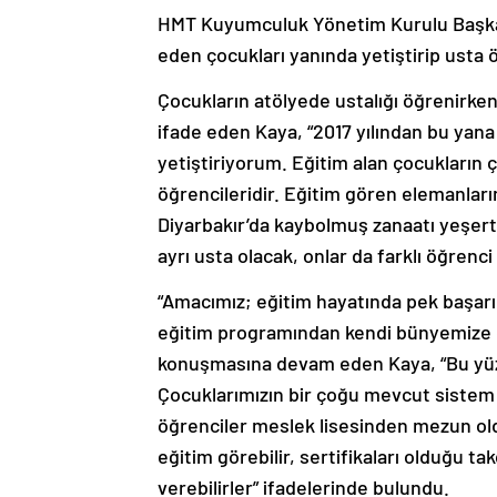
HMT Kuyumculuk Yönetim Kurulu Başkan
eden çocukları yanında yetiştirip usta 
Çocukların atölyede ustalığı öğrenirke
ifade eden Kaya, “2017 yılından bu yan
yetiştiriyorum. Eğitim alan çocukları
öğrencileridir. Eğitim gören elemanlar
Diyarbakır’da kaybolmuş zanaatı yeşertme
ayrı usta olacak, onlar da farklı öğrenci
“Amacımız; eğitim hayatında pek başarıl
eğitim programından kendi bünyemize ç
konuşmasına devam eden Kaya, “Bu yüz
Çocuklarımızın bir çoğu mevcut sistem i
öğrenciler meslek lisesinden mezun ol
eğitim görebilir, sertifikaları olduğu t
verebilirler” ifadelerinde bulundu.