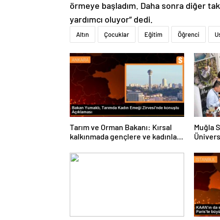
örmeye başladım. Daha sonra diğer tak
yardımcı oluyor” dedi.
Altın
Çocuklar
Eğitim
Öğrenci
U
Tarım ve Orman Bakanı: Kırsal
Muğla S
kalkınmada gençlere ve kadınlara
Ünivers
pozitif ayrımcılık yapıyoruz
ve Öğre