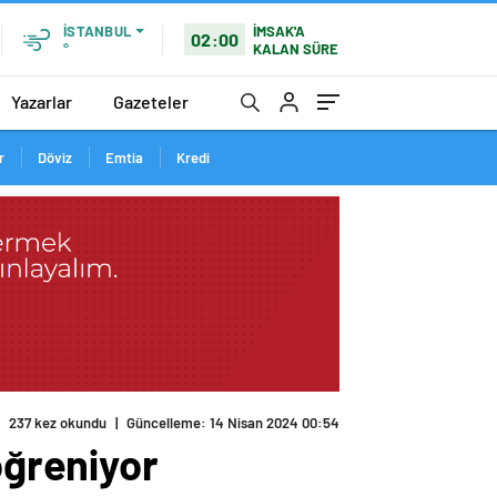
İMSAK'A
İSTANBUL
02:00
KALAN SÜRE
°
Yazarlar
Gazeteler
r
Döviz
Emtia
Kredi
237 kez okundu
|
Güncelleme: 14 Nisan 2024 00:54
öğreniyor