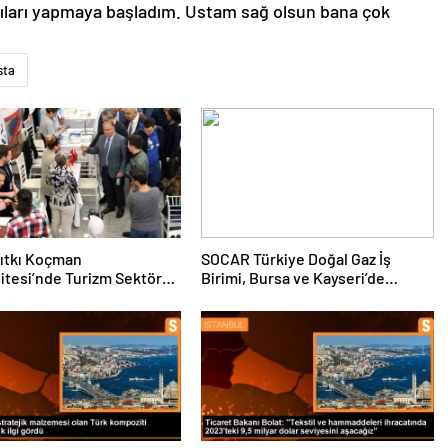
ıları yapmaya başladım. Ustam sağ olsun bana çok
sta
ıtkı Koçman
SOCAR Türkiye Doğal Gaz İş
itesi’nde Turizm Sektörü
Birimi, Bursa ve Kayseri’de
nciler Buluştu
Şebeke Uzunluğunu Artıracak