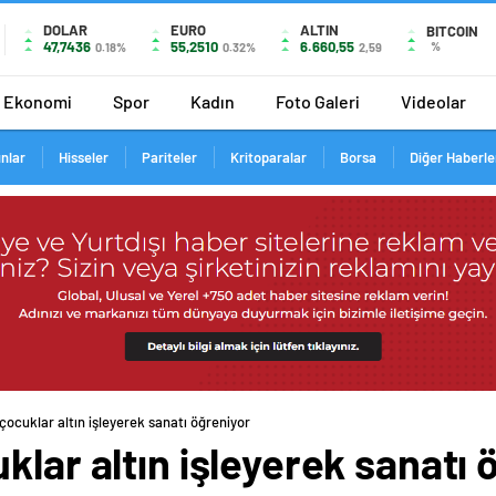
DOLAR
EURO
ALTIN
BITCOIN
47,7436
55,2510
6.660,55
%
0.18%
0.32%
2,59
Ekonomi
Spor
Kadın
Foto Galeri
Videolar
ınlar
Hisseler
Pariteler
Kritoparalar
Borsa
Diğer Haberle
çocuklar altın işleyerek sanatı öğreniyor
klar altın işleyerek sanatı 