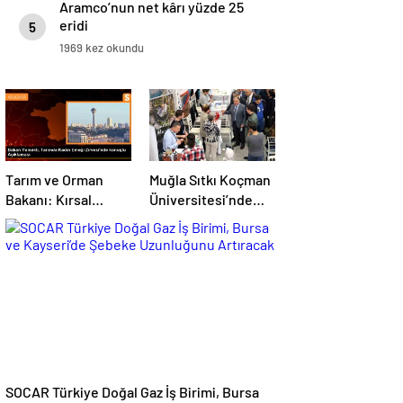
Aramco’nun net kârı yüzde 25
eridi
5
1969 kez okundu
Tarım ve Orman
Muğla Sıtkı Koçman
Bakanı: Kırsal
Üniversitesi’nde
kalkınmada
Turizm Sektörü ve
gençlere ve
Öğrenciler Buluştu
kadınlara pozitif
ayrımcılık yapıyoruz
SOCAR Türkiye Doğal Gaz İş Birimi, Bursa