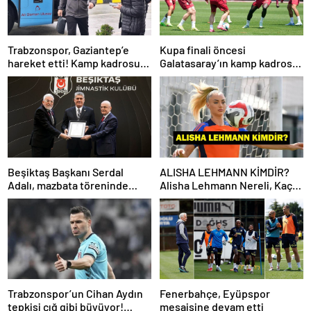
Trabzonspor, Gaziantep’e
Kupa finali öncesi
hareket etti! Kamp kadrosu
Galatasaray’ın kamp kadrosu
açıklandı…
belli oldu!
Beşiktaş Başkanı Serdal
ALISHA LEHMANN KİMDİR?
Adalı, mazbata töreninde
Alisha Lehmann Nereli, Kaç
konuştu: Gün istikrar
Yaşında, Hangi Takımda
günüdür
Oynuyor?
Trabzonspor’un Cihan Aydın
Fenerbahçe, Eyüpspor
tepkisi çığ gibi büyüyor!
mesaisine devam etti