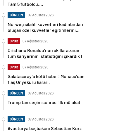
Tam 5 futbolcu….
GÜNDEM
07 Ağustos 2026
Norweç silahlı kuvvetleri kadınlardan
oluşan özel kuvvetler eğitimlerini
başlattı.
SPOR
07 Ağustos 2026
Cristiano Ronaldo’nun akıllara zarar
tüm kariyerinin istatistiğini çıkardık !
SPOR
07 Ağustos 2026
Galatasaray’a kötü haber! Monaco’dan
flaş Onyekuru kararı.
GÜNDEM
07 Ağustos 2026
Trump’tan seçim sonrası ilk mülakat
GÜNDEM
07 Ağustos 2026
Avusturya başbakanı Sebastian Kurz