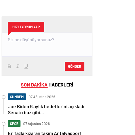
HIZLI YORUM YAP
GÖNDER
SON DAKİKA
HABERLERİ
GÜNDEM
07 Ağustos 2026
Joe Biden 6 aylık hedeflerini açıkladı.
Senato buz gibi…
SPOR
07 Ağustos 2026
En fazla kızaran takım Antalyaspor!