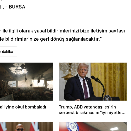
ti. – BURSA
le ilgili olarak yasal bildirimlerinizi bize iletişim sayfası
de bildirimlerinize geri dönüş sağlanılacaktır.”
n dakika
srail yine okul bombaladı
Trump, ABD vatandaşı esirin
serbest bırakmasını “iyi niyetle
atılmış bir adım” olarak
değerlendirdi