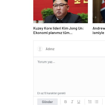
Kuzey Kore lideri Kim Jong Un:
Andrew 
Ekonomi planımız tüm
ismiyle
sektörlerde başarısız oldu
LGBT p
yasakla
En az 10 karakter gerekli
Gönder