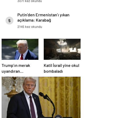
3071 kez okundu
Putin’den Ermenistan’ı yıkan
açıklama: Karabağ
5
Azerbaycan’ın ayrılmaz bir
2145 kez okundu
parçasıdır!
Trump’ın merak
Katil İsrail yine okul
uyandıran
bombaladı
paylaşımının sağlık
sistemiyle ilgili
kararname olduğu
anlaşıldı