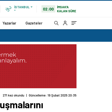
İMSAK'A
İSTANBUL
02:00
KALAN SÜRE
°
Yazarlar
Gazeteler
271 kez okundu
|
Güncelleme: 19 Şubat 2025 20:35
luşmalarını