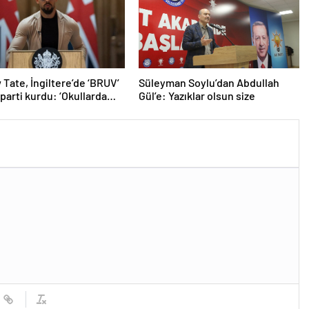
Tate, İngiltere’de ‘BRUV’
Süleyman Soylu’dan Abdullah
 parti kurdu: ‘Okullarda
Gül’e: Yazıklar olsun size
ropagandasını
yacağız’