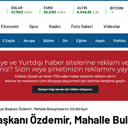
DOLAR
EURO
ALTIN
BITCOIN
47,7023
55,2183
6.646,95
%
0.15%
0.35%
2,38
Ekonomi
Spor
Kadın
Foto Galeri
Videolar
3.Sayfa
Avrupa
Bülten
Din
Eğitim
Hayat
Politika
diye Başkanı Özdemir, Mahalle Buluşmalarını Sürdürüyor
aşkanı Özdemir, Mahalle Bu