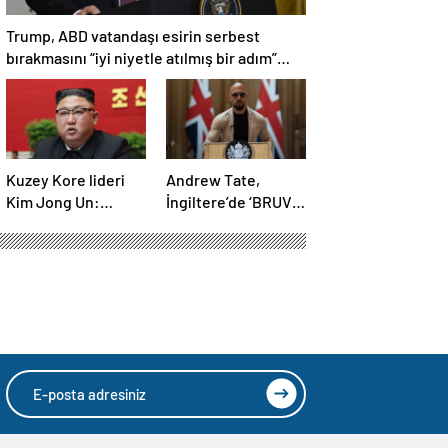
Trump, ABD vatandaşı esirin serbest
bırakmasını “iyi niyetle atılmış bir adım”
olarak değerlendirdi
Kuzey Kore lideri
Andrew Tate,
Kim Jong Un:
İngiltere’de ‘BRUV’
Ekonomi planımız
ismiyle parti kurdu:
tüm sektörlerde
‘Okullarda LGBT
başarısız oldu
propagandasını
yasaklayacağız’