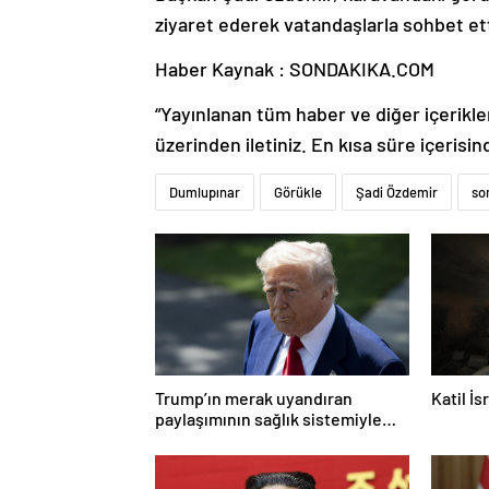
ziyaret ederek vatandaşlarla sohbet et
Haber Kaynak : SONDAKIKA.COM
“Yayınlanan tüm haber ve diğer içerikler i
üzerinden iletiniz. En kısa süre içerisin
Dumlupınar
Görükle
Şadi Özdemir
so
Trump’ın merak uyandıran
Katil İ
paylaşımının sağlık sistemiyle
ilgili kararname olduğu anlaşıldı