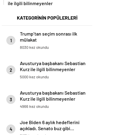
ile ilgili bilinmeyenler
KATEGORİNİN POPÜLERLERİ
Trump’tan seçim sonrası ilk
mülakat
1
8030 kez okundu
Avusturya başbakanı Sebastian
Kurz ile ilgili bilinmeyenler
2
5000 kez okundu
Avusturya başbakanı Sebastian
Kurz ile ilgili bilinmeyenler
3
4966 kez okundu
Joe Biden 6 aylık hedeflerini
açıkladı. Senato buz gibi…
4