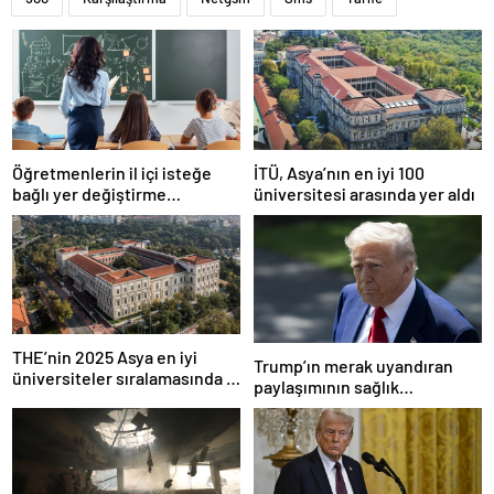
Öğretmenlerin il içi isteğe
İTÜ, Asya’nın en iyi 100
bağlı yer değiştirme
üniversitesi arasında yer aldı
başvuruları ne zaman?
THE’nin 2025 Asya en iyi
Trump’ın merak uyandıran
üniversiteler sıralamasında 4
paylaşımının sağlık
Türk üniversitesi ilk 100’e
sistemiyle ilgili kararname
girdi
olduğu anlaşıldı