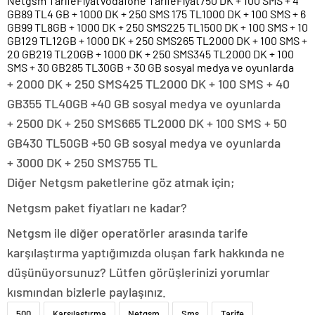
Netgsm TarifeFiyatVodafone TarifeFiyat750 DK + 100 SMS + 4
GB89 TL4 GB + 1000 DK + 250 SMS 175 TL1000 DK + 100 SMS + 6
GB99 TL8GB + 1000 DK + 250 SMS225 TL1500 DK + 100 SMS + 10
GB129 TL12GB + 1000 DK + 250 SMS265 TL2000 DK + 100 SMS +
20 GB219 TL20GB + 1000 DK + 250 SMS345 TL2000 DK + 100
SMS + 30 GB285 TL30GB + 30 GB sosyal medya ve oyunlarda
+ 2000 DK + 250 SMS425 TL2000 DK + 100 SMS + 40
GB355 TL40GB +40 GB sosyal medya ve oyunlarda
+ 2500 DK + 250 SMS665 TL2000 DK + 100 SMS + 50
GB430 TL50GB +50 GB sosyal medya ve oyunlarda
+ 3000 DK + 250 SMS755 TL
Diğer Netgsm paketlerine göz atmak için;
Netgsm paket fiyatları ne kadar?
Netgsm ile diğer operatörler arasında tarife
karşılaştırma yaptığımızda oluşan fark hakkında ne
düşünüyorsunuz? Lütfen görüşlerinizi yorumlar
kısmından bizlerle paylaşınız.
500
Karşılaştırma
Netgsm
Sms
Tarife