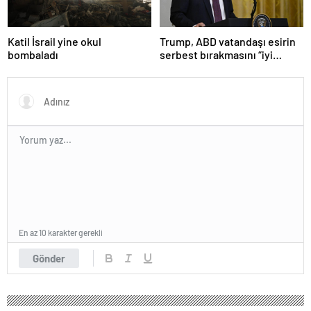
Katil İsrail yine okul
Trump, ABD vatandaşı esirin
bombaladı
serbest bırakmasını “iyi
niyetle atılmış bir adım”
olarak değerlendirdi
En az 10 karakter gerekli
Gönder