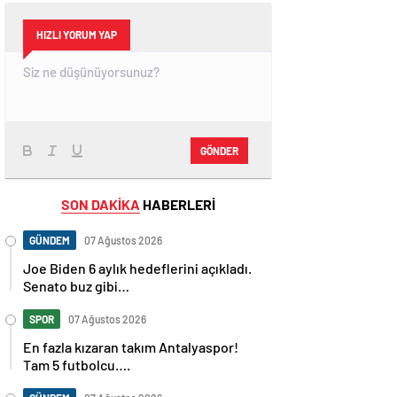
HIZLI YORUM YAP
GÖNDER
SON DAKİKA
HABERLERİ
GÜNDEM
07 Ağustos 2026
Joe Biden 6 aylık hedeflerini açıkladı.
Senato buz gibi…
SPOR
07 Ağustos 2026
En fazla kızaran takım Antalyaspor!
Tam 5 futbolcu….