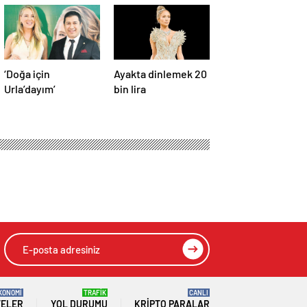
‘Doğa için
Ayakta dinlemek 20
Urla’dayım’
bin lira
KONOMİ
TRAFİK
CANLI
TELER
YOL DURUMU
KRIPTO PARALAR