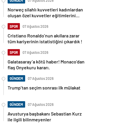
GÜNDEM
07 Ağustos 2026
Norweç silahlı kuvvetleri kadınlardan
oluşan özel kuvvetler eğitimlerini
başlattı.
SPOR
07 Ağustos 2026
Cristiano Ronaldo’nun akıllara zarar
tüm kariyerinin istatistiğini çıkardık !
SPOR
07 Ağustos 2026
Galatasaray’a kötü haber! Monaco’dan
flaş Onyekuru kararı.
GÜNDEM
07 Ağustos 2026
Trump’tan seçim sonrası ilk mülakat
GÜNDEM
07 Ağustos 2026
Avusturya başbakanı Sebastian Kurz
ile ilgili bilinmeyenler