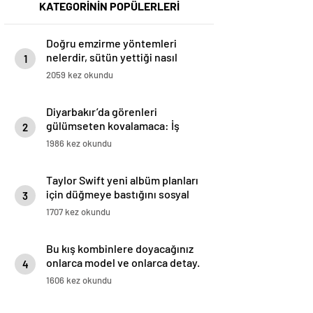
KATEGORİNİN POPÜLERLERİ
Doğru emzirme yöntemleri
nelerdir, sütün yettiği nasıl
1
anlaşılır?
2059 kez okundu
Diyarbakır’da görenleri
gülümseten kovalamaca: İş
2
yerinden kaçtı karayoluna girdi,
1986 kez okundu
3 gün sonra bulundu
Taylor Swift yeni albüm planları
için düğmeye bastığını sosyal
3
medyadan duyurdu!
1707 kez okundu
Bu kış kombinlere doyacağınız
onlarca model ve onlarca detay.
4
1606 kez okundu