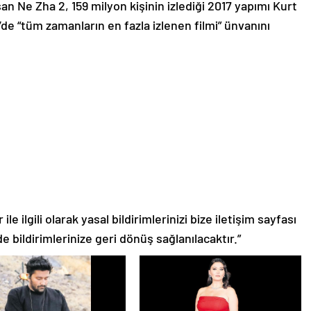
şan Ne Zha 2, 159 milyon kişinin izlediği 2017 yapımı Kurt
n’de “tüm zamanların en fazla izlenen filmi” ünvanını
le ilgili olarak yasal bildirimlerinizi bize iletişim sayfası
de bildirimlerinize geri dönüş sağlanılacaktır.”