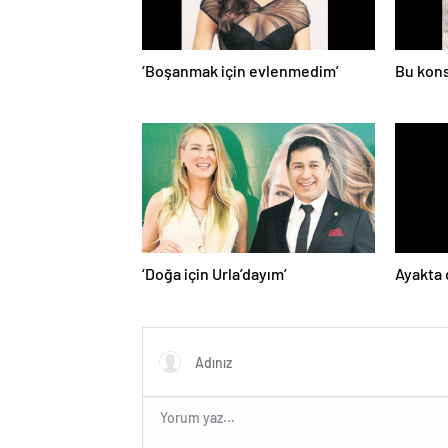
‘Boşanmak için evlenmedim’
Bu kons
‘Doğa için Urla’dayım’
Ayakta 