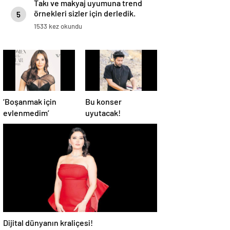
Takı ve makyaj uyumuna trend
örnekleri sizler için derledik.
5
1533 kez okundu
‘Boşanmak için
Bu konser
evlenmedim’
uyutacak!
Dijital dünyanın kraliçesi!