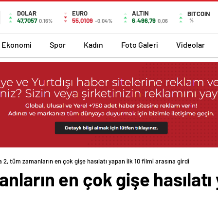
DOLAR
EURO
ALTIN
BITCOIN
47,7057
55,0109
6.496,79
%
0.16%
-0.04%
0,06
Ekonomi
Spor
Kadın
Foto Galeri
Videolar
 2, tüm zamanların en çok gişe hasılatı yapan ilk 10 filmi arasına girdi
ların en çok gişe hasılatı y