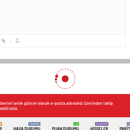
berleri anlık güncel olarak e-posta adresiniz üzerinden takip
ebilirsiniz.
K
TAHMİNİ
LİG
EKONOMİ
E
R
HAVA DURUMU
PUAN DURUMU
HISSELER
PARI