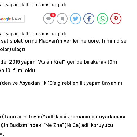
0
News
 satış platformu Maoyan’ın verilerine göre, filmin gişe
olar) ulaştı.
nde, 2019 yapımı “Aslan Kral”ı geride bırakarak tüm
n 10. filmi oldu.
’den ve Asya’dan ilk 10’a girebilen ilk yapım ünvanını
 (Tanrıların Tayini)” adlı klasik romanın bir uyarlaması
 Çin Budizmi’ndeki “Ne Zha” (Nı Ca) adlı koruyucu
r.