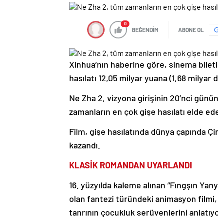
0
BEĞENDİM
ABONE OL
Xinhua’nın haberine göre, sinema bileti
hasılatı 12,05 milyar yuana (1,68 milyar d
Ne Zha 2, vizyona girişinin 20’nci günü
zamanların en çok gişe hasılatı elde ede
Film, gişe hasılatında dünya çapında Çin
kazandı.
KLASİK ROMANDAN UYARLANDI
16. yüzyılda kaleme alınan “Fıngşın Yanyi
olan fantezi türündeki animasyon filmi,
tanrının çocukluk serüvenlerini anlatıyo