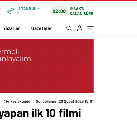
İMSAK'A
İSTANBUL
02:00
KALAN SÜRE
°
Yazarlar
Gazeteler
114 kez okundu
|
Güncelleme: 20 Şubat 2025 15:01
apan ilk 10 filmi