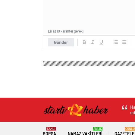
En az 10 karakter gerekli
Gönder
Ha
ed
CANLI
ANLIK
GÜNLÜ
BORSA
NAMAZ VAKITLERI
GAZETELE