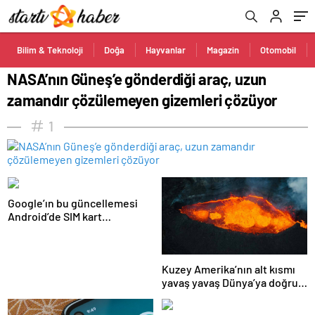
Bilim & Teknoloji
Doğa
Hayvanlar
Magazin
Otomobil
NASA’nın Güneş’e gönderdiği araç, uzun
zamandır çözülemeyen gizemleri çözüyor
1
Google’ın bu güncellemesi
Android’de SIM kart
kullanımını ortadan
kaldıracak
Kuzey Amerika’nın alt kısmı
yavaş yavaş Dünya’ya doğru
eriyor!