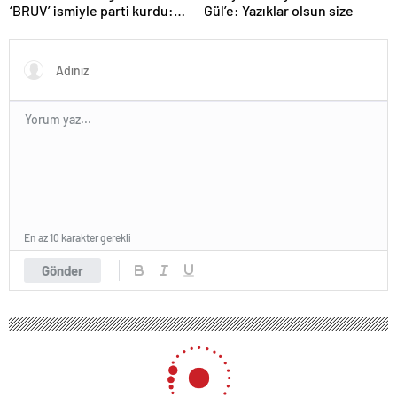
‘BRUV’ ismiyle parti kurdu:
Gül’e: Yazıklar olsun size
‘Okullarda LGBT
propagandasını
yasaklayacağız’
En az 10 karakter gerekli
Gönder