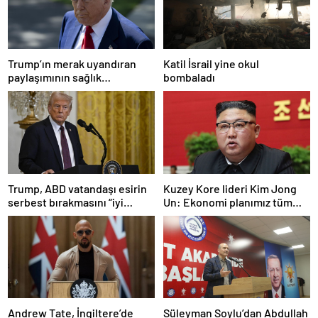
Trump’ın merak uyandıran
Katil İsrail yine okul
paylaşımının sağlık
bombaladı
sistemiyle ilgili kararname
olduğu anlaşıldı
Trump, ABD vatandaşı esirin
Kuzey Kore lideri Kim Jong
serbest bırakmasını “iyi
Un: Ekonomi planımız tüm
niyetle atılmış bir adım”
sektörlerde başarısız oldu
olarak değerlendirdi
Andrew Tate, İngiltere’de
Süleyman Soylu’dan Abdullah