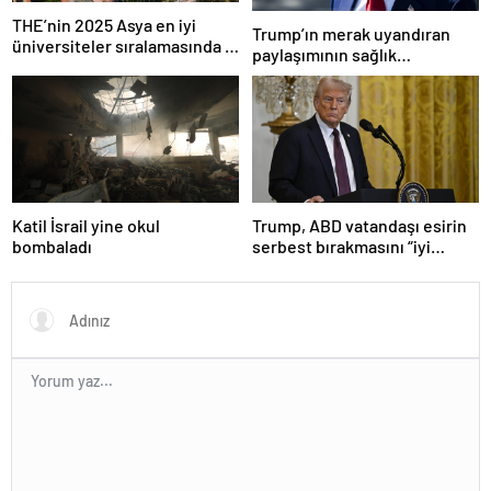
THE’nin 2025 Asya en iyi
Trump’ın merak uyandıran
üniversiteler sıralamasında 4
paylaşımının sağlık
Türk üniversitesi ilk 100’e
sistemiyle ilgili kararname
girdi
olduğu anlaşıldı
Katil İsrail yine okul
Trump, ABD vatandaşı esirin
bombaladı
serbest bırakmasını “iyi
niyetle atılmış bir adım”
olarak değerlendirdi