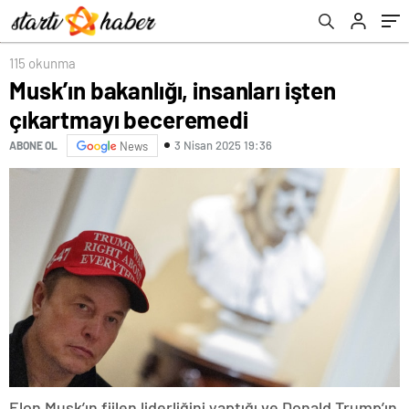
115 okunma
Musk’ın bakanlığı, insanları işten
çıkartmayı beceremedi
3 Nisan 2025 19:36
ABONE OL
News
Elon Musk’ın fiilen liderliğini yaptığı ve Donald Trump’ın