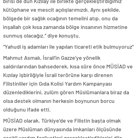
birisi de dün Kızılay ile birlikte gerçekleştirdiğimiz
kütüphane ve mescit açılışlarımızdı. Aynı şekilde,
bölgede bir sağlık ocağının temelini atıp, onu da
inşallah çok kısa zamanda bölge insanının hizmetine
sunmuş olacağız.” diye konuştu.
“Yahudi iş adamları ile yapılan ticareti etik bulmuyoruz”
Mahmut Asmalı, İsrail’in Gazze’ye yönelik
saldırılarından bahsederek, kısa süre önce MÜSİAD ve
Kızılay işbirliğiyle İsrail terörüne karşı direnen
Filistinliler için Gıda Kolisi Yardım Kampanyası
düzenlediklerini, zulüm gören Müslümanlara biraz da
olsa destek olmanın herkesin boynunun borcu
olduğunu ifade etti.
MÜSİAD olarak, Türkiye’de ve Filistin başta olmak
üzere Müslüman dünyasında imkanları ölçüsünde
çeşitli yardım faaliyetleri gerçekleştirdiklerini dile