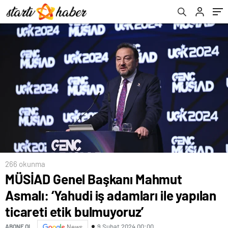
bulmuyoruz’
266 okunma
MÜSİAD Genel Başkanı Mahmut
Asmalı: ‘Yahudi iş adamları ile yapılan
ticareti etik bulmuyoruz’
9 Şubat 2024 00:00
ABONE OL
News