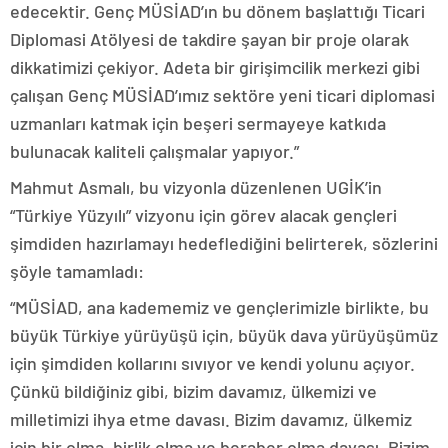
edecektir. Genç MÜSİAD’ın bu dönem başlattığı Ticari
Diplomasi Atölyesi de takdire şayan bir proje olarak
dikkatimizi çekiyor. Adeta bir girişimcilik merkezi gibi
çalışan Genç MÜSİAD’ımız sektöre yeni ticari diplomasi
uzmanları katmak için beşeri sermayeye katkıda
bulunacak kaliteli çalışmalar yapıyor.”
Mahmut Asmalı, bu vizyonla düzenlenen UGİK’in
“Türkiye Yüzyılı” vizyonu için görev alacak gençleri
şimdiden hazırlamayı hedeflediğini belirterek, sözlerini
şöyle tamamladı:
“MÜSİAD, ana kadememiz ve gençlerimizle birlikte, bu
büyük Türkiye yürüyüşü için, büyük dava yürüyüşümüz
için şimdiden kollarını sıvıyor ve kendi yolunu açıyor.
Çünkü bildiğiniz gibi, bizim davamız, ülkemizi ve
milletimizi ihya etme davası. Bizim davamız, ülkemiz
için bir olma, birlik olma ve beraber olma davası. Bizim