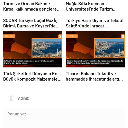
Tarım ve Orman Bakanı:
Muğla Sıtkı Koçman
Kırsal kalkınmada gençlere
Üniversitesi’nde Turizm
ve kadınlara pozitif ayrımcılık
Sektörü ve Öğrenciler
yapıyoruz
Buluştu
SOCAR Türkiye Doğal Gaz İş
Türkiye Hazır Giyim ve Tekstil
Birimi, Bursa ve Kayseri’de
Sektöründe İhracat
Şebeke Uzunluğunu Artıracak
Hedeflerini Açıkladı
Türk Şirketleri Dünyanın En
Ticaret Bakanı: Tekstil ve
Büyük Kompozit Malzemeler
hammadde ihracatında artış
Fuarında
var