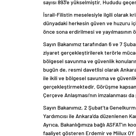
sayısı 893’e yükselmiştir. Hududu geçe
İsrail-Filistin meselesiyle ilgili olarak
dünyadaki herkesin güven ve huzuru için
önce sona erdirilmesi ve yayılmasının 
Sayın Bakanımız tarafından 6 ve 7 Şubat
ziyaret gerçekleştirilerek terörle müca
bölgesel savunma ve güvenlik konular
bugün de, resmi davetlisi olarak Anka
ile ikili ve bölgesel savunma ve güvenli
gerçekleştirmektedir. Görüşme kapsamı
Çerçeve Anlaşması’nın imzalanması da 
Sayın Bakanımız, 2 Şubat’ta Genelkurm
Yardımcısı ile Ankara’da düzenlenen Ka
Ayrıca, Bakanlığımıza bağlı ASFAT’ın ko
faaliyet gösteren Erdemir ve Miilux OY şi