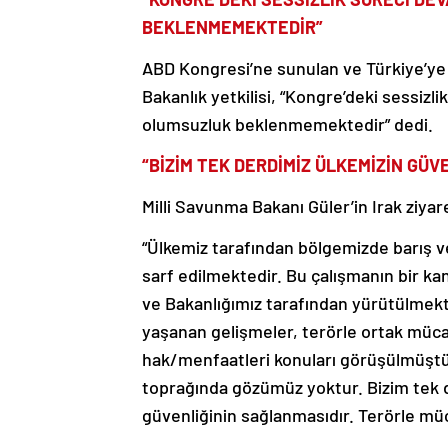
BEKLENMEMEKTEDİR”
ABD Kongresi’ne sunulan ve Türkiye’ye F-
Bakanlık yetkilisi, “Kongre’deki sessiz
olumsuzluk beklenmemektedir” dedi.
“BİZİM TEK DERDİMİZ ÜLKEMİZİN GÜV
Milli Savunma Bakanı Güler’in Irak ziyaret
“Ülkemiz tarafından bölgemizde barış ve
sarf edilmektedir. Bu çalışmanın bir ka
ve Bakanlığımız tarafından yürütülmek
yaşanan gelişmeler, terörle ortak mücad
hak/menfaatleri konuları görüşülmüştür
toprağında gözümüz yoktur. Bizim tek de
güvenliğinin sağlanmasıdır. Terörle mü