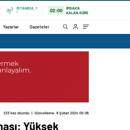
İMSAK'A
İSTANBUL
02:00
KALAN SÜRE
°
Yazarlar
Gazeteler
233 kez okundu
|
Güncelleme: 9 Şubat 2024 00:06
ması: Yüksek