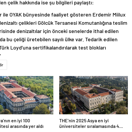
n çelik hakkında ise şu bilgileri paylaştı:
r ile OYAK bünyesinde faaliyet gösteren Erdemir Miilux
 denizaltı çelikleri Gölcük Tersanesi Komutanlığına teslim
erisinde denizaltılar için önceki senelerde ithal edilen
ada bu çeliği üretebilen sayılı ülke var. Tedarik edilen
Türk Loyd’una sertifikalandırılarak test blokları
”
ör
a’nın en iyi 100
THE’nin 2025 Asya en iyi
itesi arasında yer aldı
üniversiteler sıralamasında 4
Türk üniversitesi ilk 100’e girdi