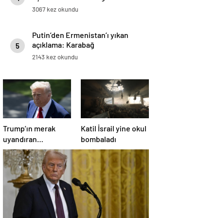
3067 kez okundu
Putin’den Ermenistan’ı yıkan
açıklama: Karabağ
5
Azerbaycan’ın ayrılmaz bir
2143 kez okundu
parçasıdır!
Trump’ın merak
Katil İsrail yine okul
uyandıran
bombaladı
paylaşımının sağlık
sistemiyle ilgili
kararname olduğu
anlaşıldı