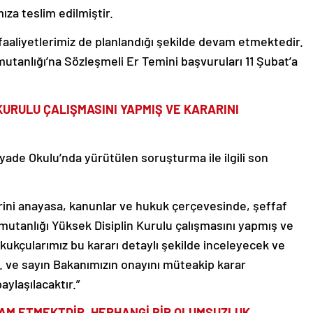
ıza teslim edilmiştir.
faaliyetlerimiz de planlandığı şekilde devam etmektedir.
utanlığı’na Sözleşmeli Er Temini başvuruları 11 Şubat’a
KURULU ÇALIŞMASINI YAPMIŞ VE KARARINI
Piyade Okulu’nda yürütülen soruşturma ile ilgili son
lerini anayasa, kanunlar ve hukuk çerçevesinde, şeffaf
mutanlığı Yüksek Disiplin Kurulu çalışmasını yapmış ve
kukçularımız bu kararı detaylı şekilde inceleyecek ve
. ve sayın Bakanımızın onayını müteakip karar
ylaşılacaktır.”
VAM ETMEKTDİR. HERHANGİ BİR OLUMSUZLUK