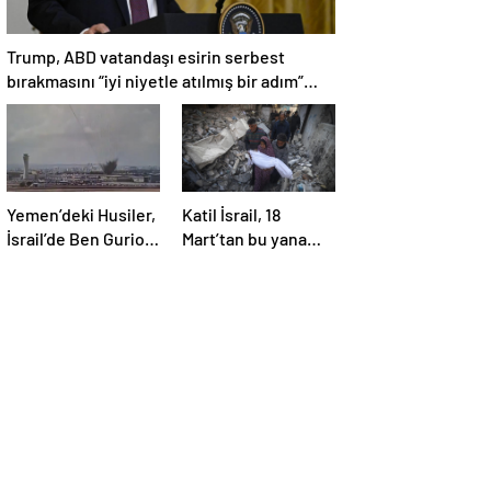
Trump, ABD vatandaşı esirin serbest
bırakmasını “iyi niyetle atılmış bir adım”
olarak değerlendirdi
Yemen’deki Husiler,
Katil İsrail, 18
İsrail’de Ben Gurion
Mart’tan bu yana
Havalimanı’nı vurdu
595 çocuğu
hayattan kopardı