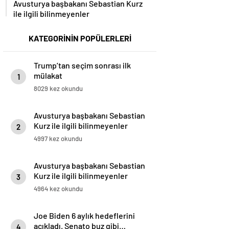
Avusturya başbakanı Sebastian Kurz
ile ilgili bilinmeyenler
KATEGORİNİN POPÜLERLERİ
Trump’tan seçim sonrası ilk
mülakat
1
8029 kez okundu
Avusturya başbakanı Sebastian
Kurz ile ilgili bilinmeyenler
2
4997 kez okundu
Avusturya başbakanı Sebastian
Kurz ile ilgili bilinmeyenler
3
4964 kez okundu
Joe Biden 6 aylık hedeflerini
açıkladı. Senato buz gibi…
4