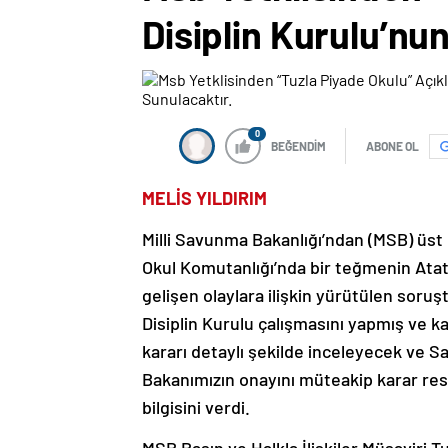
Disiplin Kurulu’nu
0
BEĞENDİM
ABONE OL
MELİS YILDIRIM
Milli Savunma Bakanlığı’ndan (MSB) üst 
Okul Komutanlığı’nda bir teğmenin Ata
gelişen olaylara ilişkin yürütülen sor
Disiplin Kurulu çalışmasını yapmış ve k
kararı detaylı şekilde inceleyecek ve S
Bakanımızın onayını müteakip karar re
bilgisini verdi.