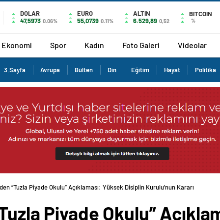
DOLAR
EURO
ALTIN
BITCOIN
47,5973
55,0739
6.529,89
%
0.06%
0.11%
0,52
Ekonomi
Spor
Kadın
Foto Galeri
Videolar
3.Sayfa
Avrupa
Bülten
Din
Eğitim
Hayat
Politika
den “Tuzla Piyade Okulu” Açıklaması: Yüksek Disiplin Kurulu’nun Kararı
“Tuzla Piyade Okulu” Açıkla