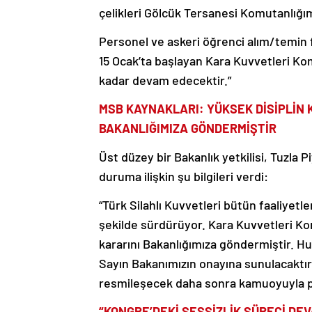
çelikleri Gölcük Tersanesi Komutanlığım
Personel ve askeri öğrenci alım/temin 
15 Ocak’ta başlayan Kara Kuvvetleri Kom
kadar devam edecektir.”
MSB KAYNAKLARI: YÜKSEK DİSİPLİN 
BAKANLIĞIMIZA GÖNDERMİŞTİR
Üst düzey bir Bakanlık yetkilisi, Tuzla 
duruma ilişkin şu bilgileri verdi:
“Türk Silahlı Kuvvetleri bütün faaliyet
şekilde sürdürüyor. Kara Kuvvetleri Ko
kararını Bakanlığımıza göndermiştir. Hu
Sayın Bakanımızın onayına sunulacaktır
resmileşecek daha sonra kamuoyuyla pa
“KONGRE’DEKİ SESSİZLİK SÜRECİ DE