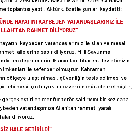
Tuğamiral Zeki Aktürk, Bakanlık Şehit Gazeteci Hasan
e toplantısı yaptı. Aktürk, özetle şunları kaydetti:
ÜNDE HAYATINI KAYBEDEN VATANDAŞLARIMIZ İLE
ALLAH’TAN RAHMET DİLİYORUZ”
ayatını kaybeden vatandaşlarımız ile silah ve mesai
ahmet, ailelerine sabır diliyoruz. Milli Savunma
lendirilen depremlerin ilk anından itibaren, devletimizin
tüm imkanları ile seferber olmuştur. Kahraman
 bölgeye ulaştırılması, güvenliğin tesis edilmesi ve
rilebilmesi için büyük bir özveri ile mücadele etmiştir.
 gerçekleştirilen menfur terör saldırısını bir kez daha
kaybeden vatandaşımıza Allah’tan rahmet, yaralı
falar diliyoruz.
SİZ HALE GETİRİLDİ”