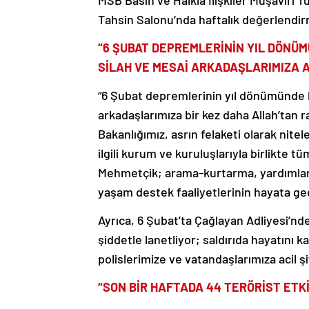
MSB Basın ve Halkla İlişkiler Müşaviri 
Tahsin Salonu’nda haftalık değerlendirm
“6 ŞUBAT DEPREMLERİNİN YIL DÖNÜM
SİLAH VE MESAİ ARKADAŞLARIMIZA 
“6 Şubat depremlerinin yıl dönümünde h
arkadaşlarımıza bir kez daha Allah’tan r
Bakanlığımız, asrın felaketi olarak nite
ilgili kurum ve kuruluşlarıyla birlikte 
Mehmetçik; arama-kurtarma, yardımların
yaşam destek faaliyetlerinin hayata geçi
Ayrıca, 6 Şubat’ta Çağlayan Adliyesi’nde
şiddetle lanetliyor; saldırıda hayatını 
polislerimize ve vatandaşlarımıza acil şi
“SON BİR HAFTADA 44 TERÖRİST ETKİ