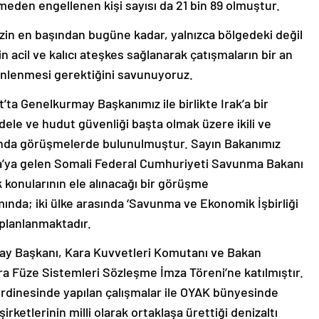
meden engellenen kişi sayısı da 21 bin 89 olmuştur.
 krizin en başından bugüne kadar, yalnızca bölgedeki değil
 acil ve kalıcı ateşkes sağlanarak çatışmaların bir an
önlenmesi gerektiğini savunuyoruz.
’ta Genelkurmay Başkanımız ile birlikte Irak’a bir
dele ve hudut güvenliği başta olmak üzere ikili ve
ında görüşmelerde bulunulmuştur. Sayın Bakanımız
ra’ya gelen Somali Federal Cumhuriyeti Savunma Bakanı
k konularının ele alınacağı bir görüşme
nda; iki ülke arasında ‘Savunma ve Ekonomik İşbirliği
planlanmaktadır.
ay Başkanı, Kara Kuvvetleri Komutanı ve Bakan
ra Füze Sistemleri Sözleşme İmza Töreni’ne katılmıştır.
ordinesinde yapılan çalışmalar ile OYAK bünyesinde
rketlerinin milli olarak ortaklaşa ürettiği denizaltı