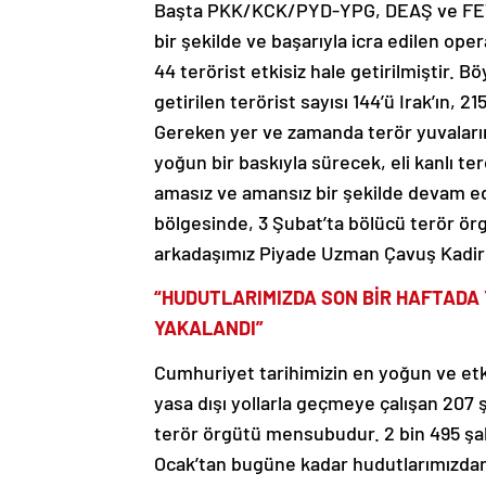
Başta PKK/KCK/PYD-YPG, DEAŞ ve FETÖ 
bir şekilde ve başarıyla icra edilen ope
44 terörist etkisiz hale getirilmiştir. 
getirilen terörist sayısı 144’ü Irak’ın, 
Gereken yer ve zamanda terör yuvalarını 
yoğun bir baskıyla sürecek, eli kanlı t
amasız ve amansız bir şekilde devam ed
bölgesinde, 3 Şubat’ta bölücü terör örg
arkadaşımız Piyade Uzman Çavuş Kadir Di
“HUDUTLARIMIZDA SON BİR HAFTADA 
YAKALANDI”
Cumhuriyet tarihimizin en yoğun ve etki
yasa dışı yollarla geçmeye çalışan 207 
terör örgütü mensubudur. 2 bin 495 şah
Ocak’tan bugüne kadar hudutlarımızdan 