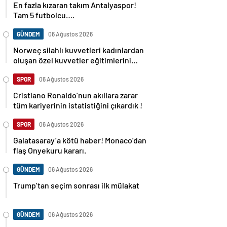
En fazla kızaran takım Antalyaspor!
Tam 5 futbolcu….
GÜNDEM
06 Ağustos 2026
Norweç silahlı kuvvetleri kadınlardan
oluşan özel kuvvetler eğitimlerini
başlattı.
SPOR
06 Ağustos 2026
Cristiano Ronaldo’nun akıllara zarar
tüm kariyerinin istatistiğini çıkardık !
SPOR
06 Ağustos 2026
Galatasaray’a kötü haber! Monaco’dan
flaş Onyekuru kararı.
GÜNDEM
06 Ağustos 2026
Trump’tan seçim sonrası ilk mülakat
GÜNDEM
06 Ağustos 2026