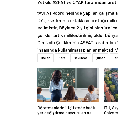
Yetkili, ASFAT ve OYAK tarafından üretile
“ASFAT koordinesinde yapılan çalışmala
OY şirketlerinin ortaklaşa ürettiği milli
edilmiştir. Böylece 2 yıl gibi bir süre iç
çelikler artık millileştirilmiş oldu. Düny
Denizaltı Çeliklerinin ASFAT tarafından 
inşasında kullanılması planlanmaktadır.
Bakan
Kara
Savunma
Şubat
Ter
Öğretmenlerin il içi isteğe bağlı
İTÜ, Asy
yer değiştirme başvuruları ne
ünivers
zaman?