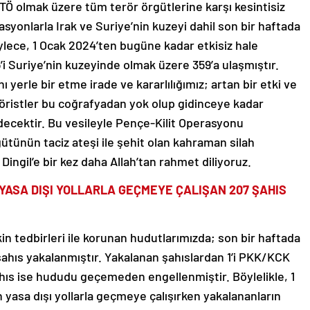
olmak üzere tüm terör örgütlerine karşı kesintisiz
rasyonlarla Irak ve Suriye’nin kuzeyi dahil son bir haftada
Böylece, 1 Ocak 2024’ten bugüne kadar etkisiz hale
215’i Suriye’nin kuzeyinde olmak üzere 359’a ulaşmıştır.
yerle bir etme irade ve kararlılığımız; artan bir etki ve
eröristler bu coğrafyadan yok olup gidinceye kadar
ecektir. Bu vesileyle Pençe-Kilit Operasyonu
ütünün taciz ateşi ile şehit olan kahraman silah
ngil’e bir kez daha Allah’tan rahmet diliyoruz.
YASA DIŞI YOLLARLA GEÇMEYE ÇALIŞAN 207 ŞAHIS
n tedbirleri ile korunan hudutlarımızda; son bir haftada
şahıs yakalanmıştır. Yakalanan şahıslardan 1’i PKK/KCK
ıs ise hududu geçemeden engellenmiştir. Böylelikle, 1
yasa dışı yollarla geçmeye çalışırken yakalananların