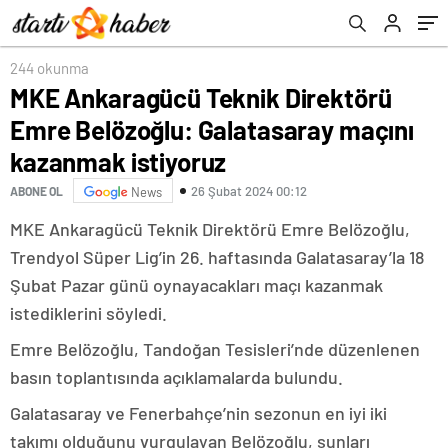
istiyoruz
244 okunma
MKE Ankaragücü Teknik Direktörü
Emre Belözoğlu: Galatasaray maçını
kazanmak istiyoruz
26 Şubat 2024 00:12
ABONE OL
News
MKE Ankaragücü Teknik Direktörü Emre Belözoğlu,
Trendyol Süper Lig’in 26. haftasında Galatasaray’la 18
Şubat Pazar günü oynayacakları maçı kazanmak
istediklerini söyledi.
Emre Belözoğlu, Tandoğan Tesisleri’nde düzenlenen
basın toplantısında açıklamalarda bulundu.
Galatasaray ve Fenerbahçe’nin sezonun en iyi iki
takımı olduğunu vurgulayan Belözoğlu, şunları