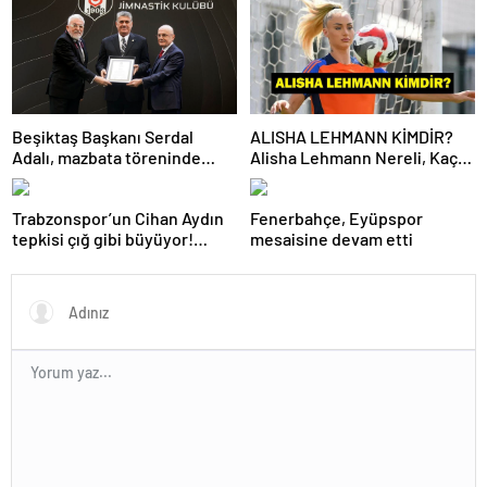
Beşiktaş Başkanı Serdal
ALISHA LEHMANN KİMDİR?
Adalı, mazbata töreninde
Alisha Lehmann Nereli, Kaç
konuştu: Gün istikrar
Yaşında, Hangi Takımda
günüdür
Oynuyor?
Trabzonspor’un Cihan Aydın
Fenerbahçe, Eyüpspor
tepkisi çığ gibi büyüyor!
mesaisine devam etti
Yöneticilerden açıklama…