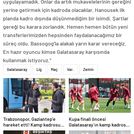
uygulayamadık. Onlar da artık mukavelelerinin gereğini
yerine getirmek için kadroda olacaklar. Hanousek ilk
planda kadro dışında düşünmediğim bir isimdi. Şartlar
gereği bu karara zorlandık. Hemen hemen bütün yeni
transferlerimizden hepsinden faydalanacağımız bir
süreç oldu. Bassogog’la alakalı yarın karar vereceğiz.
En hazır oyuncu kimse Galatasaray karşısında
kullanmak istiyoruz.”
Galatasaray
Lig
Maç
Var.
Zemin
Trabzonspor, Gaziantep’e
Kupa finali öncesi
hareket etti! Kamp kadrosu
Galatasaray’ın kamp kadrosu
açıklandı…
belli oldu!