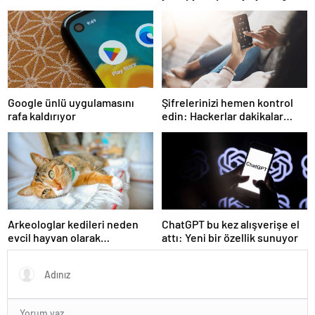
kullanımını ortadan
eriyor!
kaldıracak
Google ünlü uygulamasını
Şifrelerinizi hemen kontrol
rafa kaldırıyor
edin: Hackerlar dakikalar
içinde kırıyor
Arkeologlar kedileri neden
ChatGPT bu kez alışverişe el
evcil hayvan olarak
attı: Yeni bir özellik sunuyor
beslediğimizin sırrını keşfetti