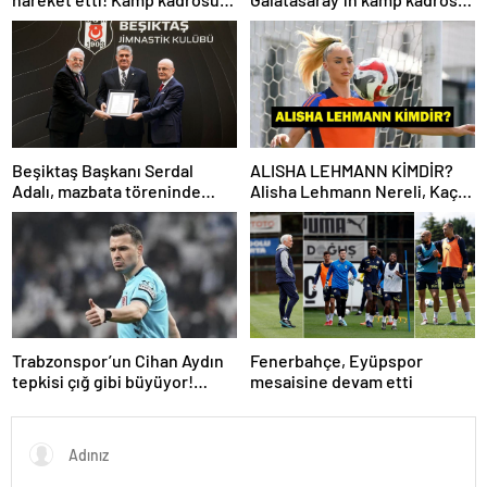
açıklandı…
belli oldu!
Beşiktaş Başkanı Serdal
ALISHA LEHMANN KİMDİR?
Adalı, mazbata töreninde
Alisha Lehmann Nereli, Kaç
konuştu: Gün istikrar
Yaşında, Hangi Takımda
günüdür
Oynuyor?
Trabzonspor’un Cihan Aydın
Fenerbahçe, Eyüpspor
tepkisi çığ gibi büyüyor!
mesaisine devam etti
Yöneticilerden açıklama…