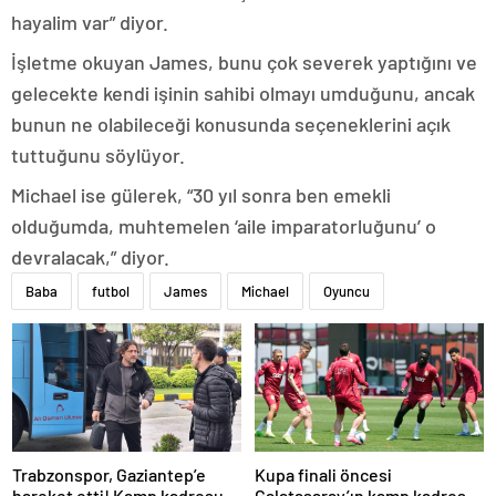
hayalim var” diyor.
İşletme okuyan James, bunu çok severek yaptığını ve
gelecekte kendi işinin sahibi olmayı umduğunu, ancak
bunun ne olabileceği konusunda seçeneklerini açık
tuttuğunu söylüyor.
Michael ise gülerek, “30 yıl sonra ben emekli
olduğumda, muhtemelen ‘aile imparatorluğunu’ o
devralacak,” diyor.
Baba
futbol
James
Michael
Oyuncu
Trabzonspor, Gaziantep’e
Kupa finali öncesi
hareket etti! Kamp kadrosu
Galatasaray’ın kamp kadrosu