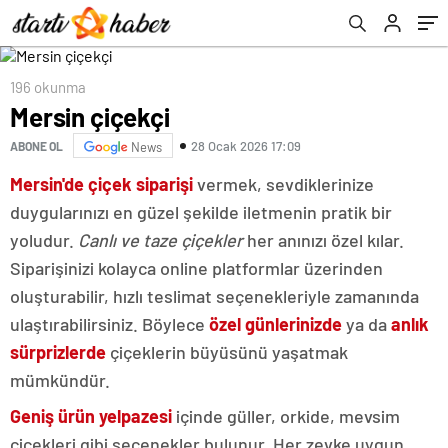
196 okunma
Mersin çiçekçi
28 Ocak 2026 17:09
ABONE OL
News
Mersin'de çiçek siparişi
vermek, sevdiklerinize
duygularınızı en güzel şekilde iletmenin pratik bir
yoludur.
Canlı ve taze çiçekler
her anınızı özel kılar.
Siparişinizi kolayca online platformlar üzerinden
oluşturabilir, hızlı teslimat seçenekleriyle zamanında
ulaştırabilirsiniz. Böylece
özel günlerinizde
ya da
anlık
sürprizlerde
çiçeklerin büyüsünü yaşatmak
mümkündür.
Geniş ürün yelpazesi
içinde güller, orkide, mevsim
çiçekleri gibi seçenekler bulunur. Her zevke uygun