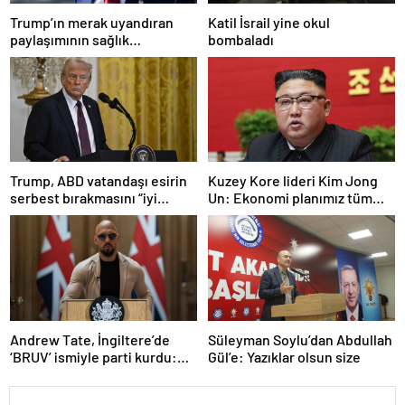
Trump’ın merak uyandıran
Katil İsrail yine okul
paylaşımının sağlık
bombaladı
sistemiyle ilgili kararname
olduğu anlaşıldı
Trump, ABD vatandaşı esirin
Kuzey Kore lideri Kim Jong
serbest bırakmasını “iyi
Un: Ekonomi planımız tüm
niyetle atılmış bir adım”
sektörlerde başarısız oldu
olarak değerlendirdi
Andrew Tate, İngiltere’de
Süleyman Soylu’dan Abdullah
‘BRUV’ ismiyle parti kurdu:
Gül’e: Yazıklar olsun size
‘Okullarda LGBT
propagandasını