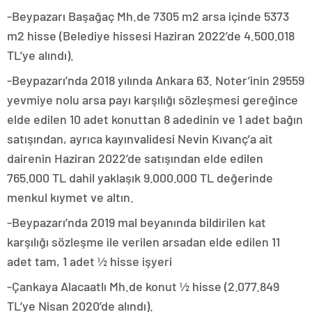
-Beypazarı Başağaç Mh.de 7305 m2 arsa içinde 5373
m2 hisse (Belediye hissesi Haziran 2022’de 4.500.018
TL’ye alındı).
-Beypazarı’nda 2018 yılında Ankara 63. Noter’inin 29559
yevmiye nolu arsa payı karşılığı sözleşmesi gereğince
elde edilen 10 adet konuttan 8 adedinin ve 1 adet bağın
satışından, ayrıca kayınvalidesi Nevin Kıvanç’a ait
dairenin Haziran 2022’de satışından elde edilen
765.000 TL dahil yaklaşık 9.000.000 TL değerinde
menkul kıymet ve altın.
-Beypazarı’nda 2019 mal beyanında bildirilen kat
karşılığı sözleşme ile verilen arsadan elde edilen 11
adet tam, 1 adet ½ hisse işyeri
-Çankaya Alacaatlı Mh.de konut ½ hisse (2.077.849
TL’ye Nisan 2020’de alındı).