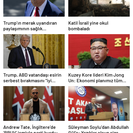
Trump’ın merak uyandıran
Katil İsrail yine okul
paylaşımının sağlık
bombaladı
sistemiyle ilgili kararname
olduğu anlaşıldı
Trump, ABD vatandaşı esirin
Kuzey Kore lideri Kim Jong
serbest bırakmasını “iyi
Un: Ekonomi planımız tüm
niyetle atılmış bir adım”
sektörlerde başarısız oldu
olarak değerlendirdi
Andrew Tate, İngiltere’de
Süleyman Soylu’dan Abdullah
‘BRUV’ ismiyle parti kurdu:
Gül’e: Yazıklar olsun size