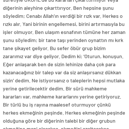
diğerinin aleyhine çıkarttırıyor. Ben hepsine şunu
söyledim; Cenabı Allah’ın verdiği bir rızk var. Herkes o
rızkı alır. Yani birinin engellemesi, birini artırmasıyla bu
işler olmuyor. Ben ulaşım esnafının tümüne her zaman
şunu söyledim; bir tane taşı yerinden oynattın mı kırk
tane şikayet geliyor. Bu sefer öbür grup bizim
zararımız var diye geliyor. Dedim ki; ‘Oturun, konuşun.
Eğer anlaşarak ben de sizin lehinize daha çok para
kazanacağınız bir talep var da siz anlaşırsanız dükkan
sizin’ dedim. Ne istiyorsanız o taleplerin hepsi mutlaka
yerine getirilecektir dedim. Bir sürü mahkeme
kararları var, mahkeme kararlarını yerine getiriyoruz.
Bir türlü bu iş rayına maalesef oturmuyor çünkü
herkes ekmeğinin peşinde. Herkes ekmeğinin peşinde
olduğuna göre bir diğerinin talebi bir diğer grubun
ekmeğine mani olacaksa, ekmeğini azaltacaksa