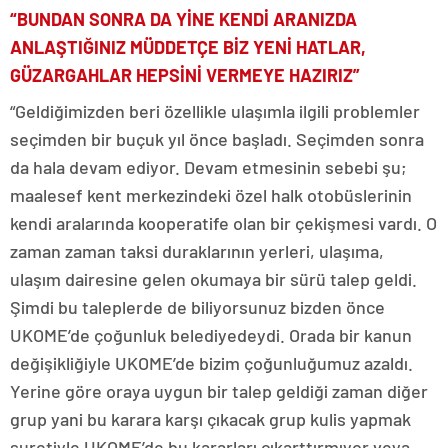
“BUNDAN SONRA DA YİNE KENDİ ARANIZDA
ANLAŞTIĞINIZ MÜDDETÇE BİZ YENİ HATLAR,
GÜZARGAHLAR HEPSİNİ VERMEYE HAZIRIZ”
“Geldiğimizden beri özellikle ulaşımla ilgili problemler
seçimden bir buçuk yıl önce başladı. Seçimden sonra
da hala devam ediyor. Devam etmesinin sebebi şu;
maalesef kent merkezindeki özel halk otobüslerinin
kendi aralarında kooperatife olan bir çekişmesi vardı. O
zaman zaman taksi duraklarının yerleri, ulaşıma,
ulaşım dairesine gelen okumaya bir sürü talep geldi.
Şimdi bu taleplerde de biliyorsunuz bizden önce
UKOME’de çoğunluk belediyedeydi. Orada bir kanun
değişikliğiyle UKOME’de bizim çoğunluğumuz azaldı.
Yerine göre oraya uygun bir talep geldiği zaman diğer
grup yani bu karara karşı çıkacak grup kulis yapmak
suretiyle UKOME’de bu kararları çıkarttırmıyor veya