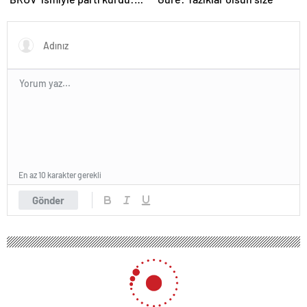
‘Okullarda LGBT
propagandasını
yasaklayacağız’
En az 10 karakter gerekli
Gönder