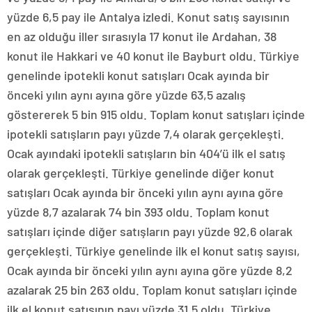
yüzde 6,5 pay ile Antalya izledi. Konut satış sayısının
en az olduğu iller sırasıyla 17 konut ile Ardahan, 38
konut ile Hakkari ve 40 konut ile Bayburt oldu. Türkiye
genelinde ipotekli konut satışları Ocak ayında bir
önceki yılın aynı ayına göre yüzde 63,5 azalış
göstererek 5 bin 915 oldu. Toplam konut satışları içinde
ipotekli satışların payı yüzde 7,4 olarak gerçekleşti.
Ocak ayındaki ipotekli satışların bin 404’ü ilk el satış
olarak gerçekleşti. Türkiye genelinde diğer konut
satışları Ocak ayında bir önceki yılın aynı ayına göre
yüzde 8,7 azalarak 74 bin 393 oldu. Toplam konut
satışları içinde diğer satışların payı yüzde 92,6 olarak
gerçekleşti. Türkiye genelinde ilk el konut satış sayısı,
Ocak ayında bir önceki yılın aynı ayına göre yüzde 8,2
azalarak 25 bin 263 oldu. Toplam konut satışları içinde
ilk el konut satışının payı yüzde 31,5 oldu. Türkiye