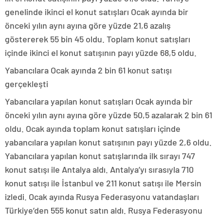
genelinde ikinci el konut satışları Ocak ayında bir
önceki yılın aynı ayına göre yüzde 21,6 azalış
göstererek 55 bin 45 oldu. Toplam konut satışları
içinde ikinci el konut satışının payı yüzde 68,5 oldu.
Yabancılara Ocak ayında 2 bin 61 konut satışı
gerçekleşti
Yabancılara yapılan konut satışları Ocak ayında bir
önceki yılın aynı ayına göre yüzde 50,5 azalarak 2 bin 61
oldu. Ocak ayında toplam konut satışları içinde
yabancılara yapılan konut satışının payı yüzde 2,6 oldu.
Yabancılara yapılan konut satışlarında ilk sırayı 747
konut satışı ile Antalya aldı. Antalya’yı sırasıyla 710
konut satışı ile İstanbul ve 211 konut satışı ile Mersin
izledi. Ocak ayında Rusya Federasyonu vatandaşları
Türkiye’den 555 konut satın aldı. Rusya Federasyonu