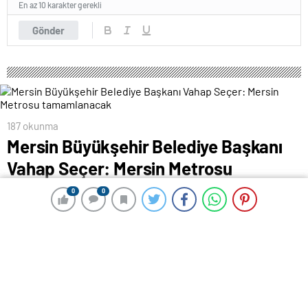
En az 10 karakter gerekli
Gönder
187 okunma
Mersin Büyükşehir Belediye Başkanı
Vahap Seçer: Mersin Metrosu
tamamlanacak
0
0
0
0
15 Temmuz 2024 00:18
ABONE OL
News
Mersin Büyükşehir Belediye Başkanı Vahap Seçer,
metro için finansman arayışlarında olumlu gelişmeler
olduğunu belirterek, “Sözümüzdür, Mersin Metrosu
tamamlanacak, Mersinlilerin hizmetine girecek” dedi.