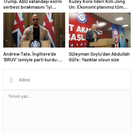
Trump, ABD vatandaşı esirin
Kuzey Kore lideri Kim Jong
serbest bırakmasını “iyi
Un: Ekonomi planımız tüm
niyetle atılmış bir adım”
sektörlerde başarısız oldu
olarak değerlendirdi
Andrew Tate, İngiltere’de
Süleyman Soylu’dan Abdullah
‘BRUV’ ismiyle parti kurdu:
Gül’e: Yazıklar olsun size
‘Okullarda LGBT
propagandasını
yasaklayacağız’