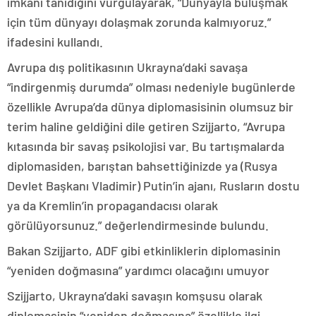
imkanı tanıdığını vurgulayarak, “Dünyayla buluşmak
için tüm dünyayı dolaşmak zorunda kalmıyoruz.”
ifadesini kullandı.
Avrupa dış politikasının Ukrayna’daki savaşa
“indirgenmiş durumda” olması nedeniyle bugünlerde
özellikle Avrupa’da dünya diplomasisinin olumsuz bir
terim haline geldiğini dile getiren Szijjarto, “Avrupa
kıtasında bir savaş psikolojisi var. Bu tartışmalarda
diplomasiden, barıştan bahsettiğinizde ya (Rusya
Devlet Başkanı Vladimir) Putin’in ajanı, Rusların dostu
ya da Kremlin’in propagandacısı olarak
görülüyorsunuz.” değerlendirmesinde bulundu.
Bakan Szijjarto, ADF gibi etkinliklerin diplomasinin
“yeniden doğmasına” yardımcı olacağını umuyor
Szijjarto, Ukrayna’daki savaşın komşusu olarak
diplomasinin “yeniden doğmasına” özellikle ilgi