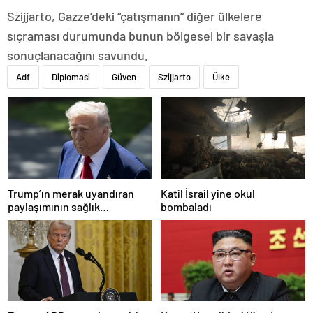
Szijjarto, Gazze’deki “çatışmanın” diğer ülkelere
sıçraması durumunda bunun bölgesel bir savaşla
sonuçlanacağını savundu.
Adf
Diplomasi
Güven
Szijjarto
Ülke
Trump’ın merak uyandıran
Katil İsrail yine okul
paylaşımının sağlık
bombaladı
sistemiyle ilgili kararname
olduğu anlaşıldı