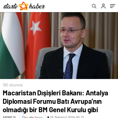
bir BM Genel Kurulu gibi
195 okunma
Macaristan Dışişleri Bakanı: Antalya
Diplomasi Forumu Batı Avrupa’nın
olmadığı bir BM Genel Kurulu gibi
15 Temmuz 2024 00:21
ABONE OL
News