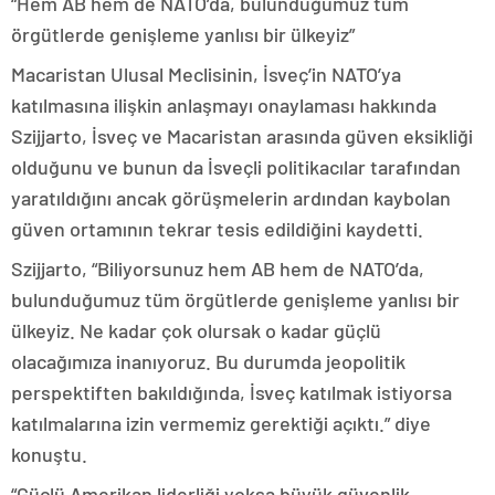
“Hem AB hem de NATO’da, bulunduğumuz tüm
örgütlerde genişleme yanlısı bir ülkeyiz”
Macaristan Ulusal Meclisinin, İsveç’in NATO’ya
katılmasına ilişkin anlaşmayı onaylaması hakkında
Szijjarto, İsveç ve Macaristan arasında güven eksikliği
olduğunu ve bunun da İsveçli politikacılar tarafından
yaratıldığını ancak görüşmelerin ardından kaybolan
güven ortamının tekrar tesis edildiğini kaydetti.
Szijjarto, “Biliyorsunuz hem AB hem de NATO’da,
bulunduğumuz tüm örgütlerde genişleme yanlısı bir
ülkeyiz. Ne kadar çok olursak o kadar güçlü
olacağımıza inanıyoruz. Bu durumda jeopolitik
perspektiften bakıldığında, İsveç katılmak istiyorsa
katılmalarına izin vermemiz gerektiği açıktı.” diye
konuştu.
“Güçlü Amerikan liderliği yoksa büyük güvenlik