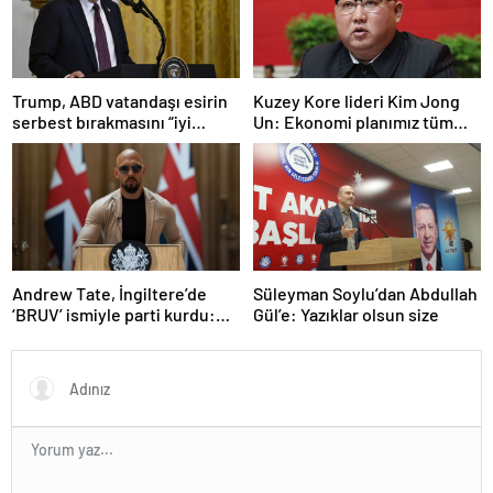
Trump, ABD vatandaşı esirin
Kuzey Kore lideri Kim Jong
serbest bırakmasını “iyi
Un: Ekonomi planımız tüm
niyetle atılmış bir adım”
sektörlerde başarısız oldu
olarak değerlendirdi
Andrew Tate, İngiltere’de
Süleyman Soylu’dan Abdullah
‘BRUV’ ismiyle parti kurdu:
Gül’e: Yazıklar olsun size
‘Okullarda LGBT
propagandasını
yasaklayacağız’