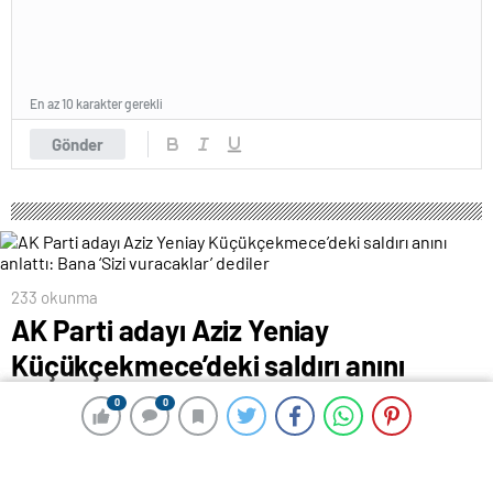
En az 10 karakter gerekli
Gönder
233 okunma
AK Parti adayı Aziz Yeniay
Küçükçekmece’deki saldırı anını
anlattı: Bana ‘Sizi vuracaklar’ dediler
0
0
0
0
27 Şubat 2024 00:42
ABONE OL
News
AK Parti Küçükçekmece Belediye Başkan adayı Aziz