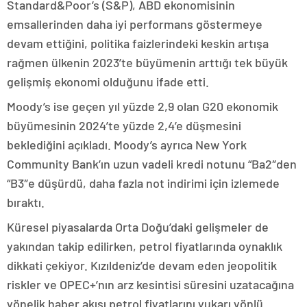
Standard&Poor’s (S&P), ABD ekonomisinin
emsallerinden daha iyi performans göstermeye
devam ettiğini, politika faizlerindeki keskin artışa
rağmen ülkenin 2023’te büyümenin arttığı tek büyük
gelişmiş ekonomi olduğunu ifade etti.
Moody’s ise geçen yıl yüzde 2,9 olan G20 ekonomik
büyümesinin 2024’te yüzde 2,4’e düşmesini
beklediğini açıkladı. Moody’s ayrıca New York
Community Bank’ın uzun vadeli kredi notunu “Ba2″den
“B3″e düşürdü, daha fazla not indirimi için izlemede
bıraktı.
Küresel piyasalarda Orta Doğu’daki gelişmeler de
yakından takip edilirken, petrol fiyatlarında oynaklık
dikkati çekiyor. Kızıldeniz’de devam eden jeopolitik
riskler ve OPEC+’nın arz kesintisi süresini uzatacağına
yönelik haber akışı petrol fiyatlarını yukarı yönlü