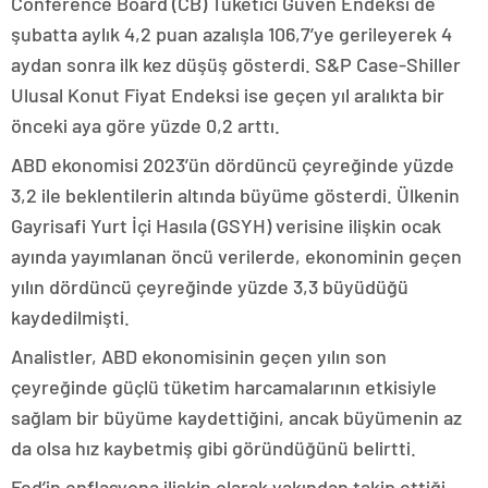
Conference Board (CB) Tüketici Güven Endeksi de
şubatta aylık 4,2 puan azalışla 106,7’ye gerileyerek 4
aydan sonra ilk kez düşüş gösterdi. S&P Case-Shiller
Ulusal Konut Fiyat Endeksi ise geçen yıl aralıkta bir
önceki aya göre yüzde 0,2 arttı.
ABD ekonomisi 2023’ün dördüncü çeyreğinde yüzde
3,2 ile beklentilerin altında büyüme gösterdi. Ülkenin
Gayrisafi Yurt İçi Hasıla (GSYH) verisine ilişkin ocak
ayında yayımlanan öncü verilerde, ekonominin geçen
yılın dördüncü çeyreğinde yüzde 3,3 büyüdüğü
kaydedilmişti.
Analistler, ABD ekonomisinin geçen yılın son
çeyreğinde güçlü tüketim harcamalarının etkisiyle
sağlam bir büyüme kaydettiğini, ancak büyümenin az
da olsa hız kaybetmiş gibi göründüğünü belirtti.
Fed’in enflasyona ilişkin olarak yakından takip ettiği