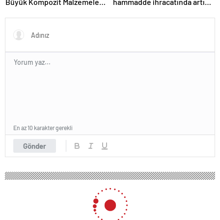
Büyük Kompozit Malzemeler
hammadde ihracatında artış
Fuarında
var
En az 10 karakter gerekli
Gönder