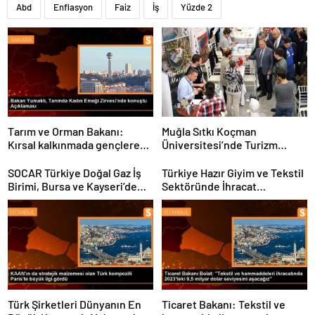
Abd
Enflasyon
Faiz
İş
Yüzde 2
Tarım ve Orman Bakanı:
Muğla Sıtkı Koçman
Kırsal kalkınmada gençlere
Üniversitesi’nde Turizm
ve kadınlara pozitif ayrımcılık
Sektörü ve Öğrenciler
yapıyoruz
Buluştu
SOCAR Türkiye Doğal Gaz İş
Türkiye Hazır Giyim ve Tekstil
Birimi, Bursa ve Kayseri’de
Sektöründe İhracat
Şebeke Uzunluğunu Artıracak
Hedeflerini Açıkladı
Türk Şirketleri Dünyanın En
Ticaret Bakanı: Tekstil ve