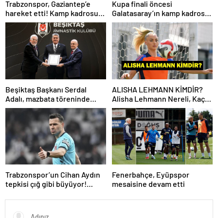
Trabzonspor, Gaziantep’e
Kupa finali öncesi
hareket etti! Kamp kadrosu
Galatasaray’ın kamp kadrosu
açıklandı…
belli oldu!
Beşiktaş Başkanı Serdal
ALISHA LEHMANN KİMDİR?
Adalı, mazbata töreninde
Alisha Lehmann Nereli, Kaç
konuştu: Gün istikrar
Yaşında, Hangi Takımda
günüdür
Oynuyor?
Trabzonspor’un Cihan Aydın
Fenerbahçe, Eyüpspor
tepkisi çığ gibi büyüyor!
mesaisine devam etti
Yöneticilerden açıklama…