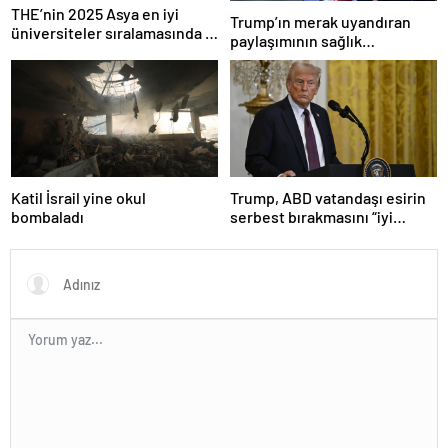
THE’nin 2025 Asya en iyi
Trump’ın merak uyandıran
üniversiteler sıralamasında 4
paylaşımının sağlık
Türk üniversitesi ilk 100’e
sistemiyle ilgili kararname
girdi
olduğu anlaşıldı
Katil İsrail yine okul
Trump, ABD vatandaşı esirin
bombaladı
serbest bırakmasını “iyi
niyetle atılmış bir adım”
olarak değerlendirdi