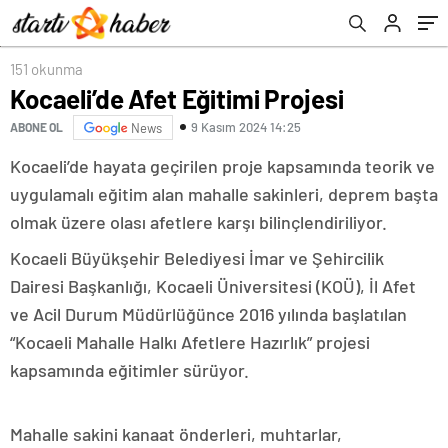
151 okunma
Kocaeli’de Afet Eğitimi Projesi
9 Kasım 2024 14:25
ABONE OL
News
Kocaeli’de hayata geçirilen proje kapsamında teorik ve
uygulamalı eğitim alan mahalle sakinleri, deprem başta
olmak üzere olası afetlere karşı bilinçlendiriliyor.
Kocaeli Büyükşehir Belediyesi İmar ve Şehircilik
Dairesi Başkanlığı, Kocaeli Üniversitesi (KOÜ), İl Afet
ve Acil Durum Müdürlüğünce 2016 yılında başlatılan
“Kocaeli Mahalle Halkı Afetlere Hazırlık” projesi
kapsamında eğitimler sürüyor.
Mahalle sakini kanaat önderleri, muhtarlar,