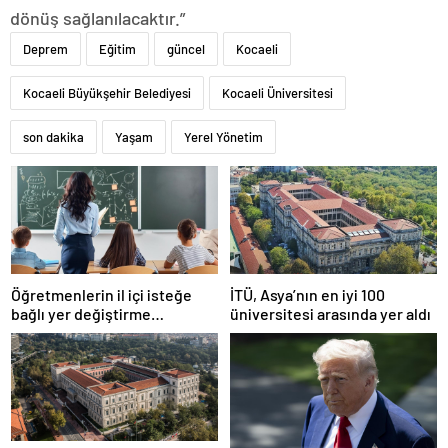
dönüş sağlanılacaktır.”
Deprem
Eğitim
güncel
Kocaeli
Kocaeli Büyükşehir Belediyesi
Kocaeli Üniversitesi
son dakika
Yaşam
Yerel Yönetim
Öğretmenlerin il içi isteğe
İTÜ, Asya’nın en iyi 100
bağlı yer değiştirme
üniversitesi arasında yer aldı
başvuruları ne zaman?