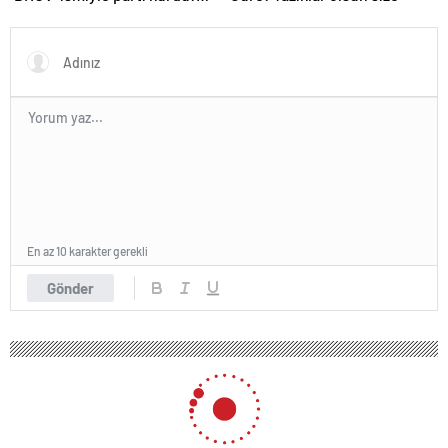
‘Okullarda LGBT
propagandasını
yasaklayacağız’
En az 10 karakter gerekli
Gönder