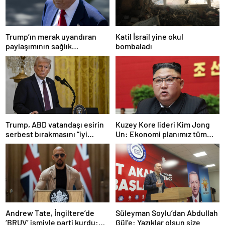
Trump’ın merak uyandıran
Katil İsrail yine okul
paylaşımının sağlık
bombaladı
sistemiyle ilgili kararname
olduğu anlaşıldı
Trump, ABD vatandaşı esirin
Kuzey Kore lideri Kim Jong
serbest bırakmasını “iyi
Un: Ekonomi planımız tüm
niyetle atılmış bir adım”
sektörlerde başarısız oldu
olarak değerlendirdi
Andrew Tate, İngiltere’de
Süleyman Soylu’dan Abdullah
‘BRUV’ ismiyle parti kurdu:
Gül’e: Yazıklar olsun size