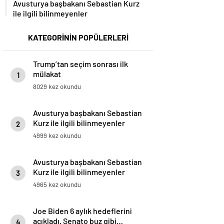
Avusturya başbakanı Sebastian Kurz
ile ilgili bilinmeyenler
KATEGORİNİN POPÜLERLERİ
Trump’tan seçim sonrası ilk
mülakat
1
8029 kez okundu
Avusturya başbakanı Sebastian
Kurz ile ilgili bilinmeyenler
2
4999 kez okundu
Avusturya başbakanı Sebastian
Kurz ile ilgili bilinmeyenler
3
4965 kez okundu
Joe Biden 6 aylık hedeflerini
açıkladı. Senato buz gibi…
4