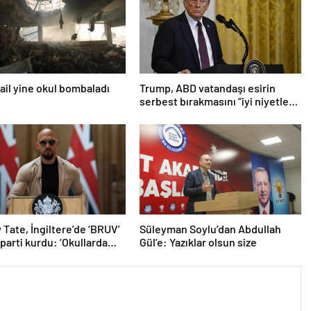
srail yine okul bombaladı
Trump, ABD vatandaşı esirin
serbest bırakmasını “iyi niyetle
atılmış bir adım” olarak
değerlendirdi
Tate, İngiltere’de ‘BRUV’
Süleyman Soylu’dan Abdullah
 parti kurdu: ‘Okullarda
Gül’e: Yazıklar olsun size
ropagandasını
yacağız’