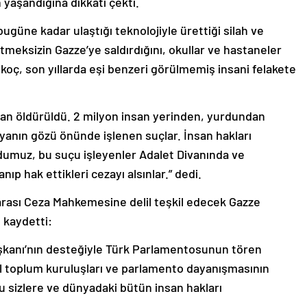
 yaşandığına dikkati çekti.
 bugüne kadar ulaştığı teknolojiyle ürettiği silah ve
meksizin Gazze’ye saldırdığını, okullar ve hastaneler
lkoç, son yıllarda eşi benzeri görülmemiş insani felakete
san öldürüldü. 2 milyon insan yerinden, yurdundan
nyanın gözü önünde işlenen suçlar. İnsan hakları
dumuz, bu suçu işleyenler Adalet Divanında ve
p hak ettikleri cezayı alsınlar.” dedi.
arası Ceza Mahkemesine delil teşkil edecek Gazze
ı kaydetti:
anı’nın desteğiyle Türk Parlamentosunun tören
 toplum kuruluşları ve parlamento dayanışmasının
ru sizlere ve dünyadaki bütün insan hakları