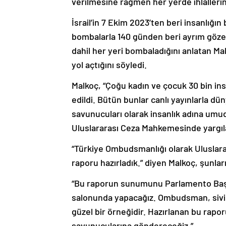
verilmesine rağmen her yerde ihlallerin
İsrail’in 7 Ekim 2023’ten beri insanlığın
bombalarla 140 günden beri ayrım gözet
dahil her yeri bombaladığını anlatan Ma
yol açtığını söyledi.
Malkoç, “Çoğu kadın ve çocuk 30 bin in
edildi. Bütün bunlar canlı yayınlarla dü
savunucuları olarak insanlık adına umu
Uluslararası Ceza Mahkemesinde yargılanı
“Türkiye Ombudsmanlığı olarak Uluslar
raporu hazırladık.” diyen Malkoç, şunlar
“Bu raporun sunumunu Parlamento Başk
salonunda yapacağız. Ombudsman, sivil
güzel bir örneğidir. Hazırlanan bu rapo
savunucularına göndereceğiz.”