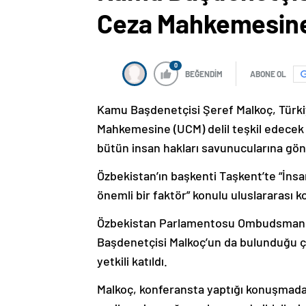
Ceza Mahkemesin
0
BEĞENDİM
ABONE OL
Kamu Başdenetçisi Şeref Malkoç, Türki
Mahkemesine (UCM) delil teşkil edecek G
bütün insan hakları savunucularına gönd
Özbekistan’ın başkenti Taşkent’te “İnsa
önemli bir faktör” konulu uluslararası 
Özbekistan Parlamentosu Ombudsmanlığ
Başdenetçisi Malkoç’un da bulunduğu ç
yetkili katıldı.
Malkoç, konferansta yaptığı konuşmada