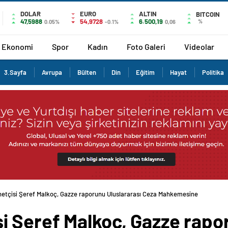
DOLAR
EURO
ALTIN
BITCOIN
47,5988
54,9728
6.500,19
%
0.05%
-0.1%
0,06
Ekonomi
Spor
Kadın
Foto Galeri
Videolar
3.Sayfa
Avrupa
Bülten
Din
Eğitim
Hayat
Politika
tçisi Şeref Malkoç, Gazze raporunu Uluslararası Ceza Mahkemesine
 Şeref Malkoç, Gazze rapor