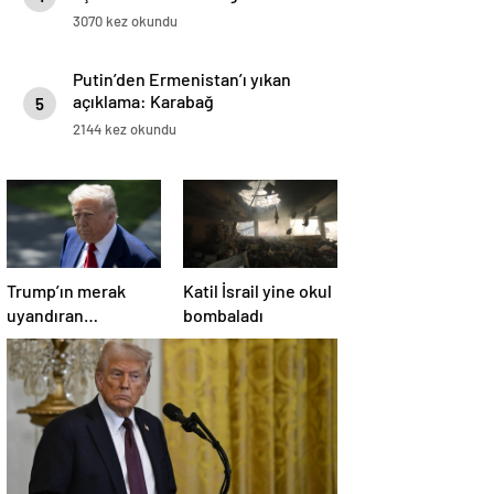
3070 kez okundu
Putin’den Ermenistan’ı yıkan
açıklama: Karabağ
5
Azerbaycan’ın ayrılmaz bir
2144 kez okundu
parçasıdır!
Trump’ın merak
Katil İsrail yine okul
uyandıran
bombaladı
paylaşımının sağlık
sistemiyle ilgili
kararname olduğu
anlaşıldı