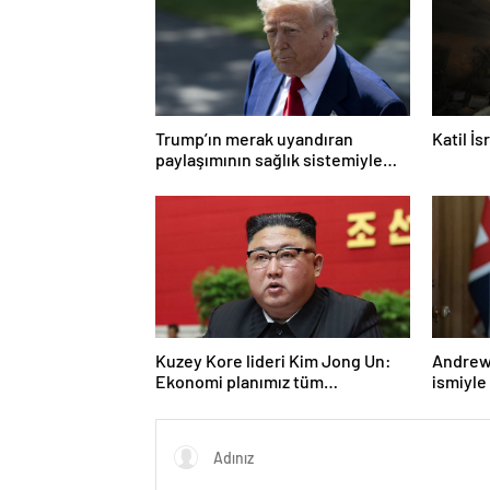
Trump’ın merak uyandıran
Katil İ
paylaşımının sağlık sistemiyle
ilgili kararname olduğu anlaşıldı
Kuzey Kore lideri Kim Jong Un:
Andrew 
Ekonomi planımız tüm
ismiyle
sektörlerde başarısız oldu
LGBT p
yasakla