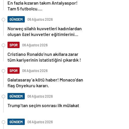
En fazla kızaran takım Antalyaspor!
Tam 5 futbolcu….
GÜNDEM
06 Ağustos 2026
Norweç silahlı kuvvetleri kadınlardan
oluşan özel kuvvetler eğitimlerini
başlattı.
SPOR
06 Ağustos 2026
Cristiano Ronaldo’nun akıllara zarar
tüm kariyerinin istatistiğini çıkardık !
SPOR
06 Ağustos 2026
Galatasaray’a kötü haber! Monaco’dan
flaş Onyekuru kararı.
GÜNDEM
06 Ağustos 2026
Trump’tan seçim sonrası ilk mülakat
GÜNDEM
06 Ağustos 2026