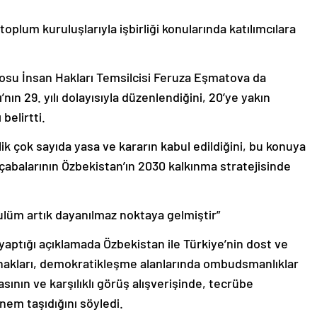
oplum kuruluşlarıyla işbirliği konularında katılımcılara
osu İnsan Hakları Temsilcisi Feruza Eşmatova da
n 29. yılı dolayısıyla düzenlendiğini, 20’ye yakın
belirtti.
k çok sayıda yasa ve kararın kabul edildiğini, bu konuya
abalarının Özbekistan’ın 2030 kalkınma stratejisinde
ı zulüm artık dayanılmaz noktaya gelmiştir”
 yaptığı açıklamada Özbekistan ile Türkiye’nin dost ve
 hakları, demokratikleşme alanlarında ombudsmanlıklar
ının ve karşılıklı görüş alışverişinde, tecrübe
em taşıdığını söyledi.