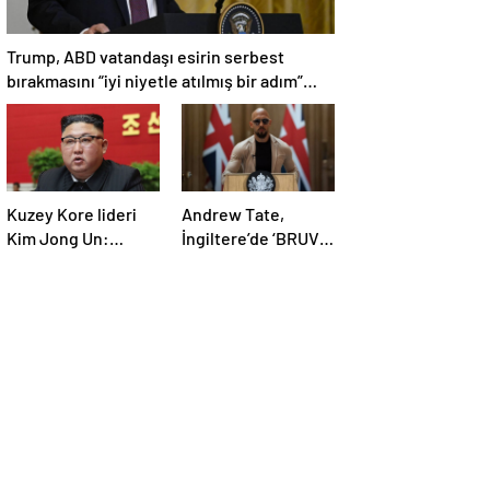
Trump, ABD vatandaşı esirin serbest
bırakmasını “iyi niyetle atılmış bir adım”
olarak değerlendirdi
Kuzey Kore lideri
Andrew Tate,
Kim Jong Un:
İngiltere’de ‘BRUV’
Ekonomi planımız
ismiyle parti kurdu:
tüm sektörlerde
‘Okullarda LGBT
başarısız oldu
propagandasını
yasaklayacağız’