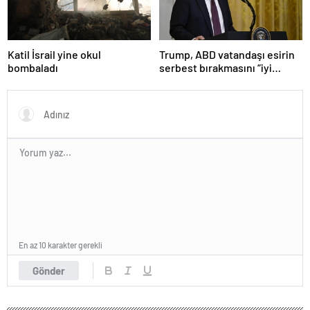
Katil İsrail yine okul
Trump, ABD vatandaşı esirin
bombaladı
serbest bırakmasını “iyi
niyetle atılmış bir adım”
olarak değerlendirdi
En az 10 karakter gerekli
Gönder