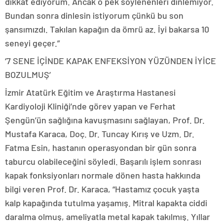
dikkat ediyorum. Ancak o pek söylenenleri dinlemiyor.
Bundan sonra dinlesin istiyorum çünkü bu son
şansımızdı. Takılan kapağın da ömrü az. İyi bakarsa 10
seneyi geçer.”
‘7 SENE İÇİNDE KAPAK ENFEKSİYON YÜZÜNDEN İYİCE
BOZULMUŞ’
İzmir Atatürk Eğitim ve Araştırma Hastanesi
Kardiyoloji Kliniği’nde görev yapan ve Ferhat
Şengün’ün sağlığına kavuşmasını sağlayan, Prof. Dr.
Mustafa Karaca, Doç. Dr. Tuncay Kırış ve Uzm. Dr.
Fatma Esin, hastanın operasyondan bir gün sonra
taburcu olabileceğini söyledi. Başarılı işlem sonrası
kapak fonksiyonları normale dönen hasta hakkında
bilgi veren Prof. Dr. Karaca, “Hastamız çocuk yaşta
kalp kapağında tutulma yaşamış. Mitral kapakta ciddi
daralma olmuş, ameliyatla metal kapak takılmış. Yıllar