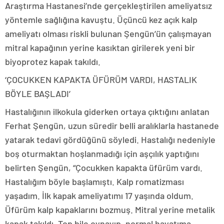
Araştırma Hastanesi’nde gerçekleştirilen ameliyatsız
yöntemle sağlığına kavuştu. Üçüncü kez açık kalp
ameliyatı olması riskli bulunan Şengün’ün çalışmayan
mitral kapağının yerine kasıktan girilerek yeni bir
biyoprotez kapak takıldı.
‘ÇOCUKKEN KAPAKTA ÜFÜRÜM VARDI, HASTALIK
BÖYLE BAŞLADI’
Hastalığının ilkokula giderken ortaya çıktığını anlatan
Ferhat Şengün, uzun süredir belli aralıklarla hastanede
yatarak tedavi gördüğünü söyledi. Hastalığı nedeniyle
boş oturmaktan hoşlanmadığı için aşçılık yaptığını
belirten Şengün, “Çocukken kapakta üfürüm vardı.
Hastalığım böyle başlamıştı. Kalp romatizması
yaşadım. İlk kapak ameliyatımı 17 yaşında oldum.
Üfürüm kalp kapaklarını bozmuş. Mitral yerine metalik
kapak takıldı. Top bile oynayıp, normal hayatıma