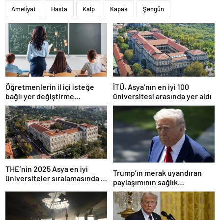
Ameliyat
Hasta
Kalp
Kapak
Şengün
Öğretmenlerin il içi isteğe
İTÜ, Asya’nın en iyi 100
bağlı yer değiştirme
üniversitesi arasında yer aldı
başvuruları ne zaman?
THE’nin 2025 Asya en iyi
Trump’ın merak uyandıran
üniversiteler sıralamasında 4
paylaşımının sağlık
Türk üniversitesi ilk 100’e
sistemiyle ilgili kararname
girdi
olduğu anlaşıldı