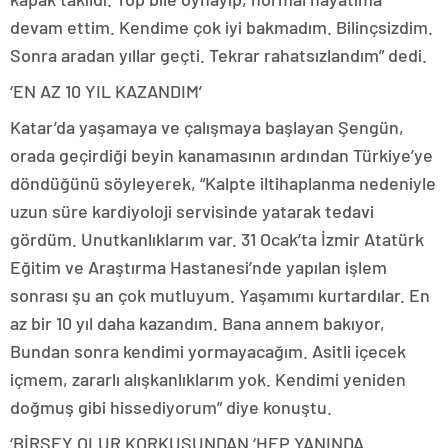
devam ettim. Kendime çok iyi bakmadım. Bilinçsizdim.
Sonra aradan yıllar geçti. Tekrar rahatsızlandım” dedi.
‘EN AZ 10 YIL KAZANDIM’
Katar’da yaşamaya ve çalışmaya başlayan Şengün,
orada geçirdiği beyin kanamasının ardından Türkiye’ye
döndüğünü söyleyerek, “Kalpte iltihaplanma nedeniyle
uzun süre kardiyoloji servisinde yatarak tedavi
gördüm. Unutkanlıklarım var. 31 Ocak’ta İzmir Atatürk
Eğitim ve Araştırma Hastanesi’nde yapılan işlem
sonrası şu an çok mutluyum. Yaşamımı kurtardılar. En
az bir 10 yıl daha kazandım. Bana annem bakıyor,
Bundan sonra kendimi yormayacağım. Asitli içecek
içmem, zararlı alışkanlıklarım yok. Kendimi yeniden
doğmuş gibi hissediyorum” diye konuştu.
‘BİRŞEY OLUR KORKUSUNDAN ‘HEP YANINDA