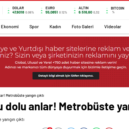
DOLAR
EURO
ALTIN
BITCOIN
47,6018
55,0851
6.516,60
%
0.06%
0.12%
0,32
Ekonomi
Spor
Kadın
Foto Galeri
Videolar
ar! Metrobüste yangın çıktı
 dolu anlar! Metrobüste yan