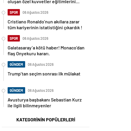
oluşan özel kuvvetler eğitimlerini
başlattı.
SPOR
06 Ağustos 2026
Cristiano Ronaldo’nun akıllara zarar
tüm kariyerinin istatistiğini çıkardık !
SPOR
06 Ağustos 2026
Galatasaray’a kötü haber! Monaco’dan
flaş Onyekuru kararı.
GÜNDEM
06 Ağustos 2026
Trump’tan seçim sonrası ilk mülakat
GÜNDEM
06 Ağustos 2026
Avusturya başbakanı Sebastian Kurz
ile ilgili bilinmeyenler
KATEGORİNİN POPÜLERLERİ