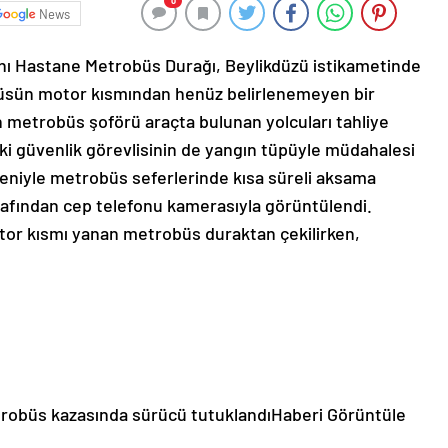
0
News
anı Hastane Metrobüs Durağı, Beylikdüzü istikametinde
büsün motor kısmından henüz belirlenemeyen bir
 metrobüs şoförü araçta bulunan yolcuları tahliye
i güvenlik görevlisinin de yangın tüpüyle müdahalesi
eniyle metrobüs seferlerinde kısa süreli aksama
rafından cep telefonu kamerasıyla görüntülendi.
or kısmı yanan metrobüs duraktan çekilirken,
trobüs kazasında sürücü tutuklandı
Haberi Görüntüle