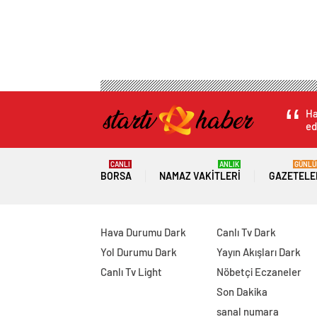
Ha
ed
CANLI
ANLIK
GÜNLÜ
BORSA
NAMAZ VAKITLERI
GAZETELE
Hava Durumu Dark
Canlı Tv Dark
Yol Durumu Dark
Yayın Akışları Dark
Canlı Tv Light
Nöbetçi Eczaneler
Son Dakika
sanal numara