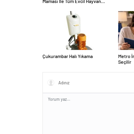
Maması İle Tüm Evcil Hayvan
Ürünleri
Çukurambar Halı Yıkama
Metro İ
Seçilir