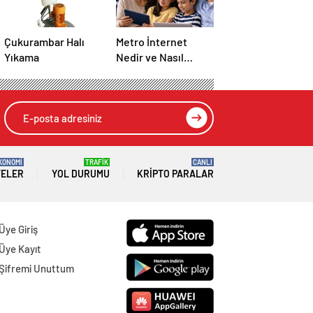
Çukurambar Halı
Metro İnternet
Yıkama
Nedir ve Nasıl
Seçilir
KONOMİ
TRAFİK
CANLI
TELER
YOL DURUMU
KRIPTO PARALAR
Üye Giriş
Üye Kayıt
Şifremi Unuttum