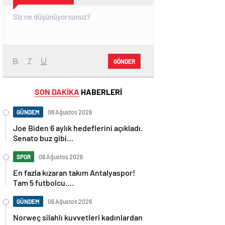
GÖNDER
SON DAKİKA
HABERLERİ
GÜNDEM
06 Ağustos 2026
Joe Biden 6 aylık hedeflerini açıkladı.
Senato buz gibi…
SPOR
06 Ağustos 2026
En fazla kızaran takım Antalyaspor!
Tam 5 futbolcu….
GÜNDEM
06 Ağustos 2026
Norweç silahlı kuvvetleri kadınlardan