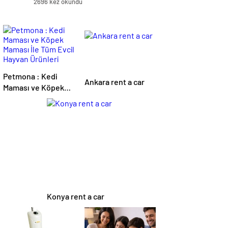
2696 kez okundu
Petmona : Kedi
Ankara rent a car
Maması ve Köpek
Maması İle Tüm
Evcil Hayvan
Ürünleri
Konya rent a car