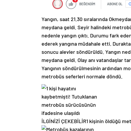
0
BEĞENDİM
ABONE OL
Yangın, saat 21.30 sıralarında Okmeyd
meydana geldi. Seyir halindeki metro
nedenle yangın çıktı. Durumu fark eden
ederek yangına müdahale etti. Duraktak
sonucu alevler söndürüldü. Yangın ned
meydana geldi. Olay anı vatandaşlar ta
Yangının söndürülmesinin ardından mot
metrobüs seferleri normale döndü.
İLGİNİZİ ÇEKEBİLİR
1 kişinin öldüğü me