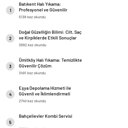
Batıkent Halı Yıkama:
Profesyonel ve Güvenilir
1
Hizmetler
5138 kez okundu
Doğal Güzelliğin Bilimi: Cilt, Saç
ve Kirpiklerde Etkili Sonuçlar
2
3992 kez okundu
Ümitköy Halı Yıkama: Temizlikte
Güvenilir Çözüm
3
3491 kez okundu
Eşya Depolama Hizmeti ile
Güvenli ve İklimlendirmeli
4
Saklama Rehberi
2740 kez okundu
Bahçelievler Kombi Servisi
5