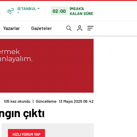
İMSAK'A
İSTANBUL
02:00
KALAN SÜRE
°
Yazarlar
Gazeteler
105 kez okundu
|
Güncelleme: 13 Mayıs 2025 06:42
gın çıktı
HIZLI YORUM YAP