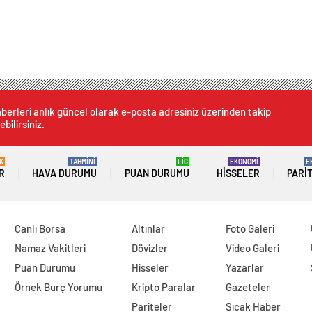
berleri anlık güncel olarak e-posta adresiniz üzerinden takip
ebilirsiniz.
K
TAHMİNİ
LİG
EKONOMİ
E
R
HAVA DURUMU
PUAN DURUMU
HISSELER
PARI
Canlı Borsa
Altınlar
Foto Galeri
Namaz Vakitleri
Dövizler
Video Galeri
Puan Durumu
Hisseler
Yazarlar
Örnek Burç Yorumu
Kripto Paralar
Gazeteler
Pariteler
Sıcak Haber