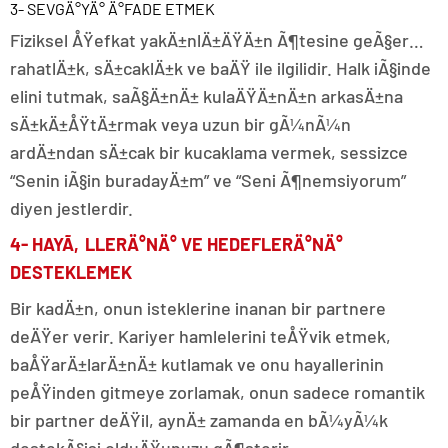
3- SEVGÄ°YÄ° Ä°FADE ETMEK
Fiziksel ÅŸefkat yakÄ±nlÄ±ÄŸÄ±n Ã¶tesine geÃ§er…
rahatlÄ±k, sÄ±caklÄ±k ve baÄŸ ile ilgilidir. Halk iÃ§inde
elini tutmak, saÃ§Ä±nÄ± kulaÄŸÄ±nÄ±n arkasÄ±na
sÄ±kÄ±ÅŸtÄ±rmak veya uzun bir gÃ¼nÃ¼n
ardÄ±ndan sÄ±cak bir kucaklama vermek, sessizce
“Senin iÃ§in buradayÄ±m” ve “Seni Ã¶nemsiyorum”
diyen jestlerdir.
4- HAYÃ‚LLERÄ°NÄ° VE HEDEFLERÄ°NÄ°
DESTEKLEMEK
Bir kadÄ±n, onun isteklerine inanan bir partnere
deÄŸer verir. Kariyer hamlelerini teÅŸvik etmek,
baÅŸarÄ±larÄ±nÄ± kutlamak ve onu hayallerinin
peÅŸinden gitmeye zorlamak, onun sadece romantik
bir partner deÄŸil, aynÄ± zamanda en bÃ¼yÃ¼k
destekÃ§isi olduÄŸunuzu gÃ¶sterir.