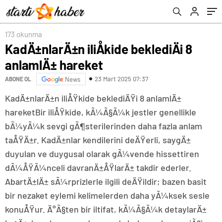
173 okunma
KadÄ±nlarÄ±n iliÅkide beklediÄi 8
anlamlÄ± hareket
23 Mart 2025 07:37
ABONE OL
News
KadÄ±nlarÄ±n iliÅŸkide beklediÄŸi 8 anlamlÄ±
hareketBir iliÅŸkide, kÃ¼Ã§Ã¼k jestler genellikle
bÃ¼yÃ¼k sevgi gÃ¶sterilerinden daha fazla anlam
taÅŸÄ±r. KadÄ±nlar kendilerini deÄŸerli, saygÄ±
duyulan ve duygusal olarak gÃ¼vende hissettiren
dÃ¼ÅŸÃ¼nceli davranÄ±ÅŸlarÄ± takdir ederler.
AbartÄ±lÄ± sÃ¼rprizlerle ilgili deÄŸildir; bazen basit
bir nezaket eylemi kelimelerden daha yÃ¼ksek sesle
konuÅŸur. Ä°Ã§ten bir iltifat, kÃ¼Ã§Ã¼k detaylarÄ±