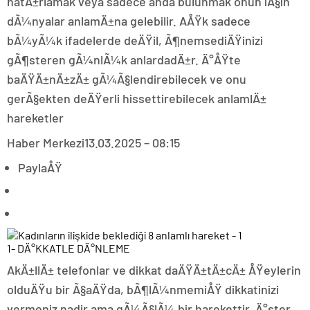
hatÄ±rlamak veya sadece anda bulunmak onun iÃ§in
dÃ¼nyalar anlamÄ±na gelebilir. AÅŸk sadece
bÃ¼yÃ¼k ifadelerde deÄŸil, Ã¶nemsediÄŸinizi
gÃ¶steren gÃ¼nlÃ¼k anlardadÄ±r. Ä°ÅŸte
baÄŸÄ±nÄ±zÄ± gÃ¼Ã§lendirebilecek ve onu
gerÃ§ekten deÄŸerli hissettirebilecek anlamlÄ±
hareketler
Haber Merkezi
13.03.2025 – 08:15
PaylaÅŸ
1- DÄ°KKATLE DÄ°NLEME
AkÄ±llÄ± telefonlar ve dikkat daÄŸÄ±tÄ±cÄ± ÅŸeylerin
olduÄŸu bir Ã§aÄŸda, bÃ¶lÃ¼nmemiÅŸ dikkatinizi
vermeniz nadir ama gÃ¼Ã§lÃ¼ bir harekettir. Ä°ster