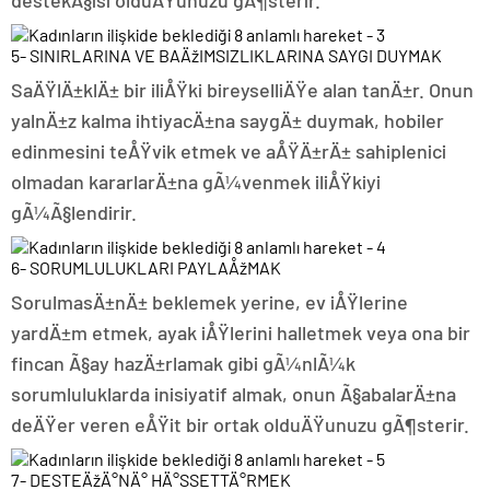
5- SINIRLARINA VE BAÄžIMSIZLIKLARINA SAYGI DUYMAK
SaÄŸlÄ±klÄ± bir iliÅŸki bireyselliÄŸe alan tanÄ±r. Onun
yalnÄ±z kalma ihtiyacÄ±na saygÄ± duymak, hobiler
edinmesini teÅŸvik etmek ve aÅŸÄ±rÄ± sahiplenici
olmadan kararlarÄ±na gÃ¼venmek iliÅŸkiyi
gÃ¼Ã§lendirir.
6- SORUMLULUKLARI PAYLAÅžMAK
SorulmasÄ±nÄ± beklemek yerine, ev iÅŸlerine
yardÄ±m etmek, ayak iÅŸlerini halletmek veya ona bir
fincan Ã§ay hazÄ±rlamak gibi gÃ¼nlÃ¼k
sorumluluklarda inisiyatif almak, onun Ã§abalarÄ±na
deÄŸer veren eÅŸit bir ortak olduÄŸunuzu gÃ¶sterir.
7- DESTEÄžÄ°NÄ° HÄ°SSETTÄ°RMEK