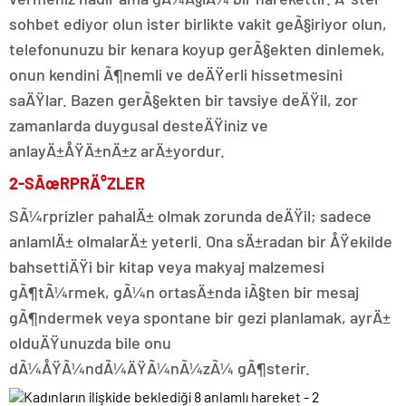
sohbet ediyor olun ister birlikte vakit geÃ§iriyor olun,
telefonunuzu bir kenara koyup gerÃ§ekten dinlemek,
onun kendini Ã¶nemli ve deÄŸerli hissetmesini
saÄŸlar. Bazen gerÃ§ekten bir tavsiye deÄŸil, zor
zamanlarda duygusal desteÄŸiniz ve
anlayÄ±ÅŸÄ±nÄ±z arÄ±yordur.
2-SÃœRPRÄ°ZLER
SÃ¼rprizler pahalÄ± olmak zorunda deÄŸil; sadece
anlamlÄ± olmalarÄ± yeterli. Ona sÄ±radan bir ÅŸekilde
bahsettiÄŸi bir kitap veya makyaj malzemesi
gÃ¶tÃ¼rmek, gÃ¼n ortasÄ±nda iÃ§ten bir mesaj
gÃ¶ndermek veya spontane bir gezi planlamak, ayrÄ±
olduÄŸunuzda bile onu
dÃ¼ÅŸÃ¼ndÃ¼ÄŸÃ¼nÃ¼zÃ¼ gÃ¶sterir.