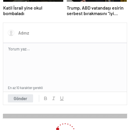
Katil İsrail yine okul
Trump, ABD vatandaşı esirin
bombaladı
serbest bırakmasını “iyi
niyetle atılmış bir adım”
olarak değerlendirdi
En az 10 karakter gerekli
Gönder