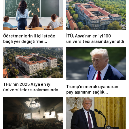
Öğretmenlerin il içi isteğe
İTÜ, Asya’nın en iyi 100
bağlı yer değiştirme
üniversitesi arasında yer aldı
başvuruları ne zaman?
THE’nin 2025 Asya en iyi
Trump’ın merak uyandıran
üniversiteler sıralamasında 4
paylaşımının sağlık
Türk üniversitesi ilk 100’e
sistemiyle ilgili kararname
girdi
olduğu anlaşıldı