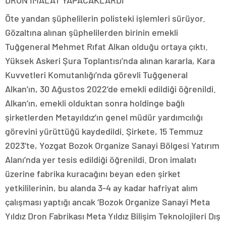
DRON İMALAT YAPACAKLARDI
Öte yandan şüphelilerin polisteki işlemleri sürüyor.
Gözaltına alınan şüphelilerden birinin emekli
Tuğgeneral Mehmet Rıfat Alkan olduğu ortaya çıktı.
Yüksek Askeri Şura Toplantısı’nda alınan kararla, Kara
Kuvvetleri Komutanlığı’nda görevli Tuğgeneral
Alkan’ın, 30 Ağustos 2022’de emekli edildiği öğrenildi.
Alkan’ın, emekli olduktan sonra holdinge bağlı
şirketlerden Metayıldız’ın genel müdür yardımcılığı
görevini yürüttüğü kaydedildi. Şirkete, 15 Temmuz
2023’te, Yozgat Bozok Organize Sanayi Bölgesi Yatırım
Alanı’nda yer tesis edildiği öğrenildi. Dron imalatı
üzerine fabrika kuracağını beyan eden şirket
yetkililerinin, bu alanda 3-4 ay kadar hafriyat alım
çalışması yaptığı ancak ‘Bozok Organize Sanayi Meta
Yıldız Dron Fabrikası Meta Yıldız Bilişim Teknolojileri Dış