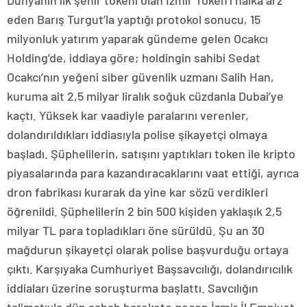
Dünyanın ilk şehir tokeni olan İzmir Token’i halka arz
eden Barış Turgut’la yaptığı protokol sonucu, 15
milyonluk yatırım yaparak gündeme gelen Ocakcı
Holding’de, iddiaya göre; holdingin sahibi Sedat
Ocakcı’nın yeğeni siber güvenlik uzmanı Salih Han,
kuruma ait 2,5 milyar liralık soğuk cüzdanla Dubai’ye
kaçtı. Yüksek kar vaadiyle paralarını verenler,
dolandırıldıkları iddiasıyla polise şikayetçi olmaya
başladı. Şüphelilerin, satışını yaptıkları token ile kripto
piyasalarında para kazandıracaklarını vaat ettiği, ayrıca
dron fabrikası kurarak da yine kar sözü verdikleri
öğrenildi. Şüphelilerin 2 bin 500 kişiden yaklaşık 2,5
milyar TL para topladıkları öne sürüldü. Şu an 30
mağdurun şikayetçi olarak polise başvurduğu ortaya
çıktı. Karşıyaka Cumhuriyet Başsavcılığı, dolandırıcılık
iddiaları üzerine soruşturma başlattı. Savcılığın