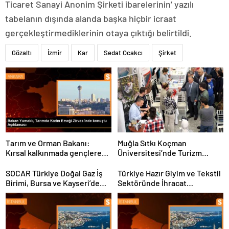
Ticaret Sanayi Anonim Şirketi ibarelerinin’ yazılı
tabelanın dışında alanda başka hiçbir icraat
gerçekleştirmediklerinin otaya çıktığı belirtildi.
Gözaltı
İzmir
Kar
Sedat Ocakcı
Şirket
Tarım ve Orman Bakanı:
Muğla Sıtkı Koçman
Kırsal kalkınmada gençlere
Üniversitesi’nde Turizm
ve kadınlara pozitif ayrımcılık
Sektörü ve Öğrenciler
yapıyoruz
Buluştu
SOCAR Türkiye Doğal Gaz İş
Türkiye Hazır Giyim ve Tekstil
Birimi, Bursa ve Kayseri’de
Sektöründe İhracat
Şebeke Uzunluğunu Artıracak
Hedeflerini Açıkladı