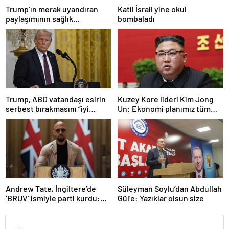
Trump’ın merak uyandıran
Katil İsrail yine okul
paylaşımının sağlık
bombaladı
sistemiyle ilgili kararname
olduğu anlaşıldı
Trump, ABD vatandaşı esirin
Kuzey Kore lideri Kim Jong
serbest bırakmasını “iyi
Un: Ekonomi planımız tüm
niyetle atılmış bir adım”
sektörlerde başarısız oldu
olarak değerlendirdi
Andrew Tate, İngiltere’de
Süleyman Soylu’dan Abdullah
‘BRUV’ ismiyle parti kurdu:
Gül’e: Yazıklar olsun size
‘Okullarda LGBT
propagandasını
yasaklayacağız’