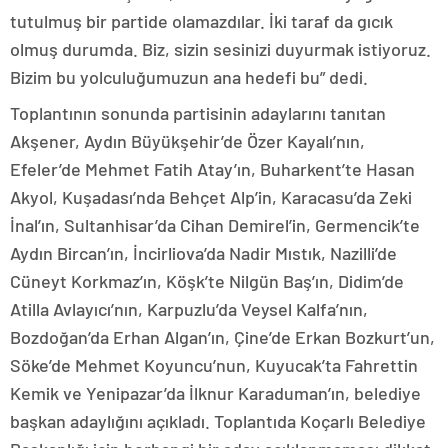
tutulmuş bir partide olamazdılar. İki taraf da gıcık
olmuş durumda. Biz, sizin sesinizi duyurmak istiyoruz.
Bizim bu yolculuğumuzun ana hedefi bu” dedi.
Toplantının sonunda partisinin adaylarını tanıtan
Akşener, Aydın Büyükşehir’de Özer Kayalı’nın,
Efeler’de Mehmet Fatih Atay’ın, Buharkent’te Hasan
Akyol, Kuşadası’nda Behçet Alp’in, Karacasu’da Zeki
İnal’ın, Sultanhisar’da Cihan Demirel’in, Germencik’te
Aydın Bircan’ın, İncirliova’da Nadir Mıstık, Nazilli’de
Cüneyt Korkmaz’ın, Köşk’te Nilgün Baş’ın, Didim’de
Atilla Avlayıcı’nın, Karpuzlu’da Veysel Kalfa’nın,
Bozdoğan’da Erhan Algan’ın, Çine’de Erkan Bozkurt’un,
Söke’de Mehmet Koyuncu’nun, Kuyucak’ta Fahrettin
Kemik ve Yenipazar’da İlknur Karaduman’ın, belediye
başkan adaylığını açıkladı. Toplantıda Koçarlı Belediye