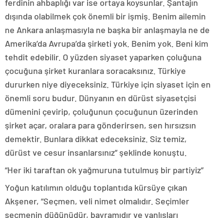
ferdinin ahbaplığı var ise ortaya koysunlar. Şantajın
dışında olabilmek çok önemli bir işmiş. Benim ailemin
ne Ankara anlaşmasıyla ne başka bir anlaşmayla ne de
Amerika’da Avrupa’da şirketi yok. Benim yok. Beni kim
tehdit edebilir. O yüzden siyaset yaparken çoluğuna
çocuğuna şirket kuranlara soracaksınız. Türkiye
dururken niye diyeceksiniz. Türkiye için siyaset için en
önemli soru budur. Dünyanın en dürüst siyasetçisi
dümenini çevirip, çoluğunun çocuğunun üzerinden
şirket açar, oralara para gönderirsen, sen hırsızsın
demektir. Bunlara dikkat edeceksiniz. Siz temiz,
dürüst ve cesur insanlarsınız” şeklinde konuştu.
“Her iki taraftan ok yağmuruna tutulmuş bir partiyiz”
Yoğun katılımın olduğu toplantıda kürsüye çıkan
Akşener, “Seçmen, veli nimet olmalıdır. Seçimler
seçmenin düğünüdür, bayramıdır ve yanlışları