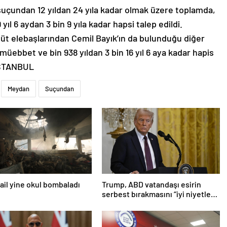
 suçundan 12 yıldan 24 yıla kadar olmak üzere toplamda,
yıl 6 aydan 3 bin 9 yıla kadar hapsi talep edildi.
güt elebaşlarından Cemil Bayık’ın da bulunduğu diğer
ş müebbet ve bin 938 yıldan 3 bin 16 yıl 6 aya kadar hapis
 İSTANBUL
Meydan
Suçundan
srail yine okul bombaladı
Trump, ABD vatandaşı esirin
serbest bırakmasını “iyi niyetle
atılmış bir adım” olarak
değerlendirdi