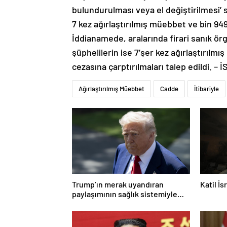
bulundurulması veya el değiştirilmesi’
7 kez ağırlaştırılmış müebbet ve bin 949 
İddianamede, aralarında firari sanık ör
şüphelilerin ise 7’şer kez ağırlaştırılmı
cezasına çarptırılmaları talep edildi. –
Ağırlaştırılmış Müebbet
Cadde
İtibariyle
Trump’ın merak uyandıran
Katil İ
paylaşımının sağlık sistemiyle
ilgili kararname olduğu anlaşıldı