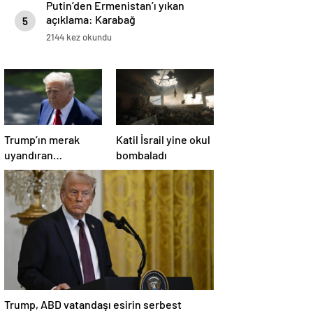
Putin’den Ermenistan’ı yıkan
açıklama: Karabağ
5
Azerbaycan’ın ayrılmaz bir
2144 kez okundu
parçasıdır!
Trump’ın merak
Katil İsrail yine okul
uyandıran
bombaladı
paylaşımının sağlık
sistemiyle ilgili
kararname olduğu
anlaşıldı
Trump, ABD vatandaşı esirin serbest