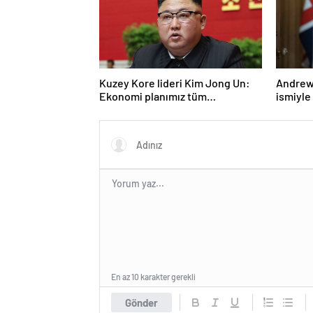
Kuzey Kore lideri Kim Jong Un:
Andrew 
Ekonomi planımız tüm
ismiyle
sektörlerde başarısız oldu
LGBT p
yasakla
En az 10 karakter gerekli
Gönder