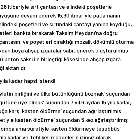
26 itibariyle sırt çantası ve elindeki poşetlerle
üyüşüne devam ederek 15.30 itibariyle patlamanın
indeki poşetleri ve sırtındaki çantayı yanına koyduğu,
poşetleri bankta bırakarak Taksim Meydanı’na doğru
t çantasını ve poşetleri bıraktığı mozaik dökümlü oturma
boydan boya ahşap ızgaralar sabitlenerek oluşturulmuş
 beton saksı ile birleştiği köşesinde ahşap ızgara
 aktarıldı.
 yıla kadar hapsi istendi
evletin birliğini ve ülke bütünlüğünü bozmak’ suçundan
örgütüne üye olmak’ suçundan 7 yıl 6 aydan 15 yıla kadar,
ğa karşı kasten öldürme’ suçundan ağırlaştırılmış
iyle kasten öldürme’ suçundan 5 kez ağırlaştırılmış
k bombalama suretiyle kasten öldürmeye teşebbüs’
la kadar ve ‘tehlikeli maddelerin izinsiz olarak