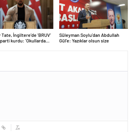
Tate, İngiltere’de ‘BRUV’
Süleyman Soylu’dan Abdullah
 parti kurdu: ‘Okullarda
Gül’e: Yazıklar olsun size
ropagandasını
yacağız’