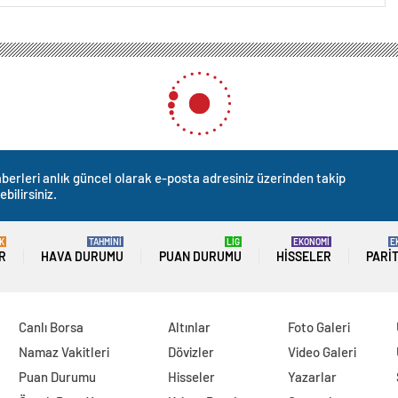
berleri anlık güncel olarak e-posta adresiniz üzerinden takip
ebilirsiniz.
K
TAHMİNİ
LİG
EKONOMİ
E
R
HAVA DURUMU
PUAN DURUMU
HISSELER
PARI
Canlı Borsa
Altınlar
Foto Galeri
Namaz Vakitleri
Dövizler
Video Galeri
Puan Durumu
Hisseler
Yazarlar