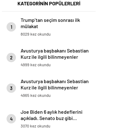
KATEGORİNİN POPÜLERLERİ
Trump’tan seçim sonrası ilk
mülakat
1
8029 kez okundu
Avusturya başbakanı Sebastian
Kurz ile ilgili bilinmeyenler
2
4999 kez okundu
Avusturya başbakanı Sebastian
Kurz ile ilgili bilinmeyenler
3
4965 kez okundu
Joe Biden 6 aylık hedeflerini
açıkladı. Senato buz gibi…
4
3070 kez okundu