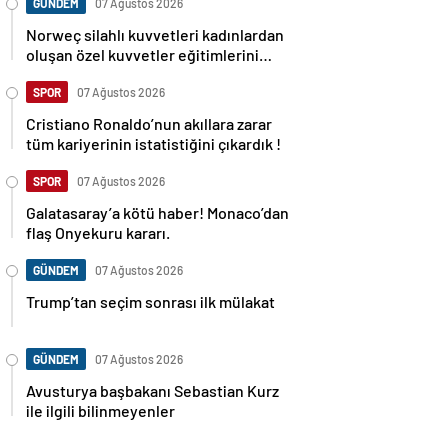
GÜNDEM
07 Ağustos 2026
Norweç silahlı kuvvetleri kadınlardan
oluşan özel kuvvetler eğitimlerini
başlattı.
SPOR
07 Ağustos 2026
Cristiano Ronaldo’nun akıllara zarar
tüm kariyerinin istatistiğini çıkardık !
SPOR
07 Ağustos 2026
Galatasaray’a kötü haber! Monaco’dan
flaş Onyekuru kararı.
GÜNDEM
07 Ağustos 2026
Trump’tan seçim sonrası ilk mülakat
GÜNDEM
07 Ağustos 2026
Avusturya başbakanı Sebastian Kurz
ile ilgili bilinmeyenler