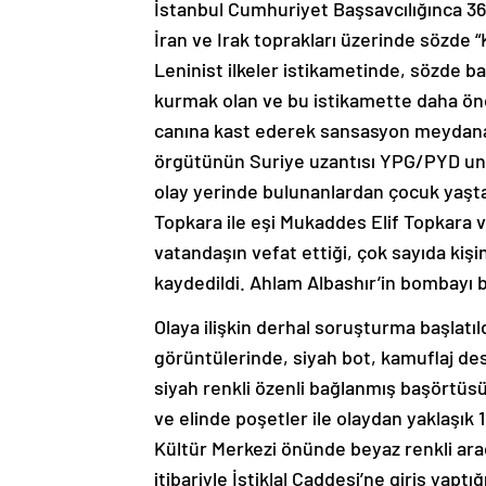
İstanbul Cumhuriyet Başsavcılığınca 36 
İran ve Irak toprakları üzerinde sözde “
Leninist ilkeler istikametinde, sözde b
kurmak olan ve bu istikamette daha önc
canına kast ederek sansasyon meydana
örgütünün Suriye uzantısı YPG/PYD unsu
olay yerinde bulunanlardan çocuk yaşt
Topkara ile eşi Mukaddes Elif Topkara v
vatandaşın vefat ettiği, çok sayıda kişi
kaydedildi. Ahlam Albashır’in bombayı bır
Olaya ilişkin derhal soruşturma başlatı
görüntülerinde, siyah bot, kamuflaj des
siyah renkli özenli bağlanmış başörtüs
ve elinde poşetler ile olaydan yaklaşık
Kültür Merkezi önünde beyaz renkli araç
itibariyle İstiklal Caddesi’ne giriş yapt