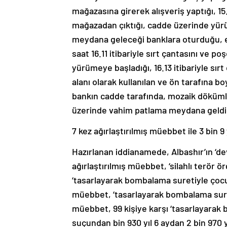
mağazasına girerek alışveriş yaptığı, 15.
mağazadan çıktığı, cadde üzerinde yür
meydana geleceği banklara oturduğu, el
saat 16.11 itibariyle sırt çantasını ve 
yürümeye başladığı, 16.13 itibariyle sır
alanı olarak kullanılan ve ön tarafına 
bankın cadde tarafında, mozaik dökümlü
üzerinde vahim patlama meydana geldiği
7 kez ağırlaştırılmış müebbet ile 3 bin 9
Hazırlanan iddianamede, Albashır’ın ‘d
ağırlaştırılmış müebbet, ‘silahlı terör 
‘tasarlayarak bombalama suretiyle çocu
müebbet, ‘tasarlayarak bombalama suret
müebbet, 99 kişiye karşı ‘tasarlayara
suçundan bin 930 yıl 6 aydan 2 bin 970 yı