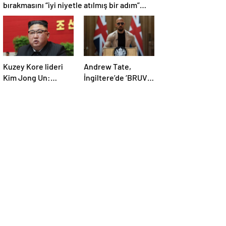
bırakmasını “iyi niyetle atılmış bir adım”
olarak değerlendirdi
Kuzey Kore lideri
Andrew Tate,
Kim Jong Un:
İngiltere’de ‘BRUV’
Ekonomi planımız
ismiyle parti kurdu:
tüm sektörlerde
‘Okullarda LGBT
başarısız oldu
propagandasını
yasaklayacağız’