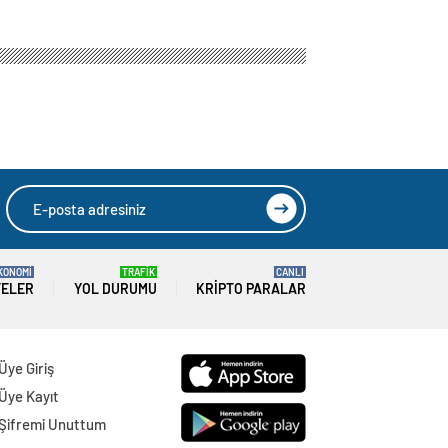
KONOMİ
TRAFİK
CANLI
TELER
YOL DURUMU
KRIPTO PARALAR
Üye Giriş
Üye Kayıt
Şifremi Unuttum