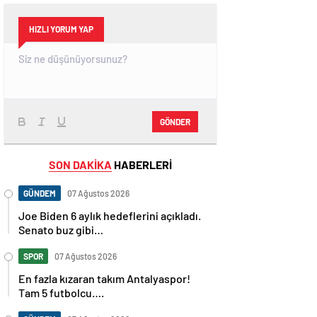
HIZLI YORUM YAP
GÖNDER
SON DAKİKA
HABERLERİ
GÜNDEM
07 Ağustos 2026
Joe Biden 6 aylık hedeflerini açıkladı.
Senato buz gibi…
SPOR
07 Ağustos 2026
En fazla kızaran takım Antalyaspor!
Tam 5 futbolcu….