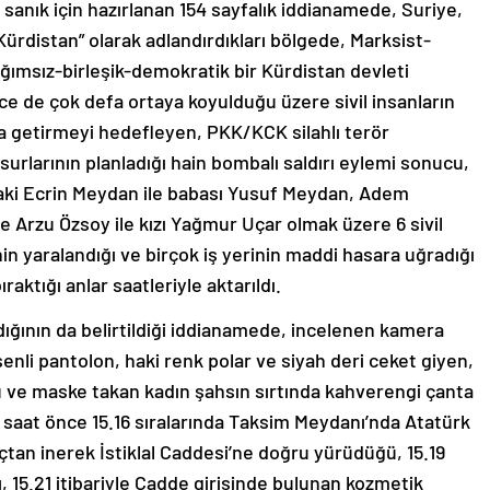
sanık için hazırlanan 154 sayfalık iddianamede, Suriye,
Kürdistan” olarak adlandırdıkları bölgede, Marksist-
ağımsız-birleşik-demokratik bir Kürdistan devleti
e de çok defa ortaya koyulduğu üzere sivil insanların
 getirmeyi hedefleyen, PKK/KCK silahlı terör
rlarının planladığı hain bombalı saldırı eylemi sonucu,
aki Ecrin Meydan ile babası Yusuf Meydan, Adem
e Arzu Özsoy ile kızı Yağmur Uçar olmak üzere 6 sivil
nin yaralandığı ve birçok iş yerinin maddi hasara uğradığı
aktığı anlar saatleriyle aktarıldı.
ldığının da belirtildiği iddianamede, incelenen kamera
enli pantolon, haki renk polar ve siyah deri ceket giyen,
ü ve maske takan kadın şahsın sırtında kahverengi çanta
 1 saat önce 15.16 sıralarında Taksim Meydanı’nda Atatürk
tan inerek İstiklal Caddesi’ne doğru yürüdüğü, 15.19
ığı, 15.21 itibariyle Cadde girişinde bulunan kozmetik