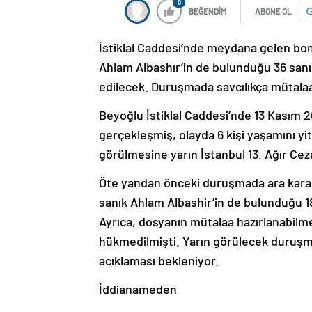
0
BEĞENDİM
ABONE OL
İstiklal Caddesi’nde meydana gelen bomb
Ahlam Albashır’in de bulunduğu 36 sanı
edilecek. Duruşmada savcılıkça mütalaa
Beyoğlu İstiklal Caddesi’nde 13 Kasım 2
gerçekleşmiş, olayda 6 kişi yaşamını yiti
görülmesine yarın İstanbul 13. Ağır Ce
Öte yandan önceki duruşmada ara karar
sanık Ahlam Albashir’in de bulunduğu 18
Ayrıca, dosyanın mütalaa hazırlanabilm
hükmedilmişti. Yarın görülecek duruşma
açıklaması bekleniyor.
İddianameden