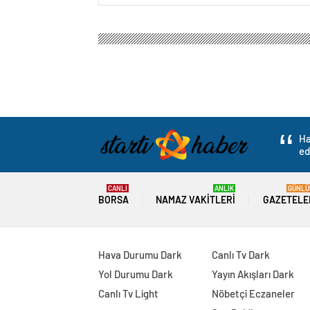
Ha
ed
CANLI
ANLIK
GÜNLÜ
BORSA
NAMAZ VAKITLERI
GAZETELE
Hava Durumu Dark
Canlı Tv Dark
Yol Durumu Dark
Yayın Akışları Dark
Canlı Tv Light
Nöbetçi Eczaneler