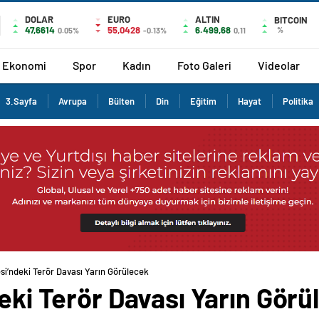
DOLAR
EURO
ALTIN
BITCOIN
47,6614
55,0428
6.499,68
%
0.05%
-0.13%
0,11
Ekonomi
Spor
Kadın
Foto Galeri
Videolar
3.Sayfa
Avrupa
Bülten
Din
Eğitim
Hayat
Politika
esi’ndeki Terör Davası Yarın Görülecek
deki Terör Davası Yarın Görü