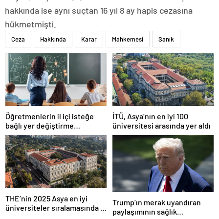
hakkında ise aynı suçtan 16 yıl 8 ay hapis cezasına
hükmetmişti.
Ceza
Hakkında
Karar
Mahkemesi
Sanık
Öğretmenlerin il içi isteğe
İTÜ, Asya’nın en iyi 100
bağlı yer değiştirme
üniversitesi arasında yer aldı
başvuruları ne zaman?
THE’nin 2025 Asya en iyi
Trump’ın merak uyandıran
üniversiteler sıralamasında 4
paylaşımının sağlık
Türk üniversitesi ilk 100’e