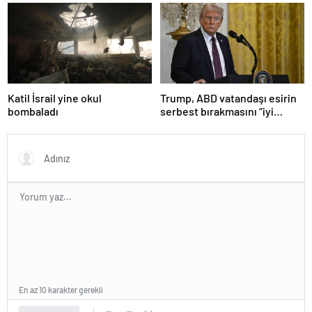
sistemiyle ilgili kararname
girdi
olduğu anlaşıldı
Katil İsrail yine okul
Trump, ABD vatandaşı esirin
bombaladı
serbest bırakmasını “iyi
niyetle atılmış bir adım”
olarak değerlendirdi
En az 10 karakter gerekli