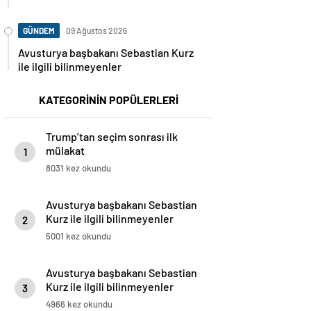
GÜNDEM
09 Ağustos 2026
Avusturya başbakanı Sebastian Kurz
ile ilgili bilinmeyenler
KATEGORİNİN POPÜLERLERİ
Trump’tan seçim sonrası ilk
mülakat
1
8031 kez okundu
Avusturya başbakanı Sebastian
Kurz ile ilgili bilinmeyenler
2
5001 kez okundu
Avusturya başbakanı Sebastian
Kurz ile ilgili bilinmeyenler
3
4966 kez okundu