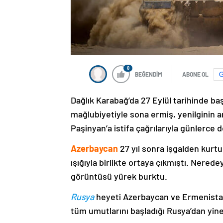
0
BEĞENDİM
ABONE OL
Dağlık Karabağ’da 27 Eylül tarihinde ba
mağlubiyetiyle sona ermiş, yenilginin 
Paşinyan’a istifa çağrılarıyla günlerce 
Azerbaycan
27 yıl sonra işgalden kurtu
ışığıyla birlikte ortaya çıkmıştı. Nere
görüntüsü yürek burktu.
Rusya
heyeti Azerbaycan ve Ermenistan
tüm umutlarını başladığı Rusya’dan yine