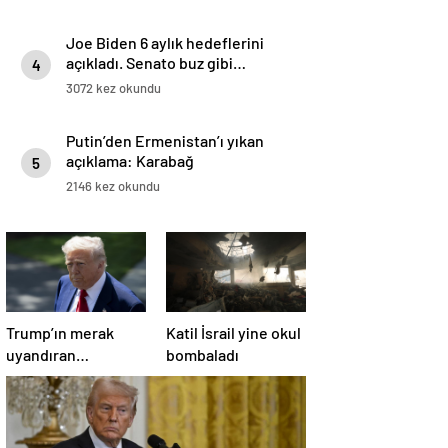
Joe Biden 6 aylık hedeflerini
açıkladı. Senato buz gibi…
4
3072 kez okundu
Putin’den Ermenistan’ı yıkan
açıklama: Karabağ
5
Azerbaycan’ın ayrılmaz bir
2146 kez okundu
parçasıdır!
Trump’ın merak
Katil İsrail yine okul
uyandıran
bombaladı
paylaşımının sağlık
sistemiyle ilgili
kararname olduğu
anlaşıldı