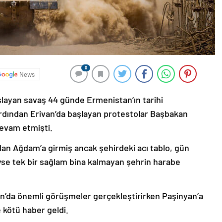
0
News
şlayan savaş 44 günde Ermenistan’ın tarihi
ardından Erivan’da başlayan protestolar Başbakan
devam etmişti.
lan Ağdam’a girmiş ancak şehirdeki acı tablo, gün
deyse tek bir sağlam bina kalmayan şehrin harabe
’da önemli görüşmeler gerçekleştirirken Paşinyan’a
 kötü haber geldi.