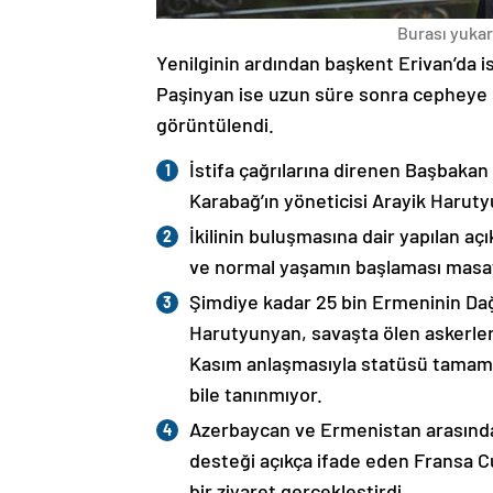
Burası yukarı
Yenilginin ardından başkent Erivan’da i
Paşinyan ise uzun süre sonra cepheye s
görüntülendi.
İstifa çağrılarına direnen Başbakan
Karabağ’ın yöneticisi Arayik Haruty
İkilinin buluşmasına dair yapılan a
ve normal yaşamın başlaması masaya
Şimdiye kadar 25 bin Ermeninin Dağ
Harutyunyan, savaşta ölen askerleri
Kasım anlaşmasıyla statüsü tamame
bile tanınmıyor.
Azerbaycan ve Ermenistan arasında
desteği açıkça ifade eden Fransa 
bir ziyaret gerçekleştirdi.