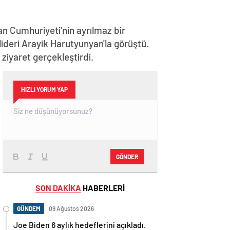
n Cumhuriyeti'nin ayrılmaz bir
lideri Arayik Harutyunyan'la görüştü.
iyaret gerçekleştirdi.
HIZLI YORUM YAP
GÖNDER
SON DAKİKA
HABERLERİ
GÜNDEM
09 Ağustos 2026
Joe Biden 6 aylık hedeflerini açıkladı.