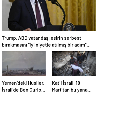
Trump, ABD vatandaşı esirin serbest
bırakmasını “iyi niyetle atılmış bir adım”
olarak değerlendirdi
Yemen’deki Husiler,
Katil İsrail, 18
İsrail’de Ben Gurion
Mart’tan bu yana
Havalimanı’nı vurdu
595 çocuğu
hayattan kopardı