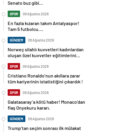
Senato buz gibi…
SPOR
09 Ağustos 2026
En fazla kızaran takım Antalyaspor!
Tam 5 futbolcu….
GÜNDEM
09 Ağustos 2026
Norweç silahlı kuvvetleri kadınlardan
oluşan özel kuvvetler eğitimlerini
başlattı.
SPOR
09 Ağustos 2026
Cristiano Ronaldo’nun akıllara zarar
tüm kariyerinin istatistiğini çıkardık !
SPOR
09 Ağustos 2026
Galatasaray’a kötü haber! Monaco’dan
flaş Onyekuru kararı.
GÜNDEM
09 Ağustos 2026
Trump’tan seçim sonrası ilk mülakat