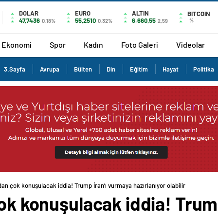
DOLAR
EURO
ALTIN
BITCOIN
47,7436
55,2510
6.660,55
%
0.18%
0.32%
2,59
Ekonomi
Spor
Kadın
Foto Galeri
Videolar
3.Sayfa
Avrupa
Bülten
Din
Eğitim
Hayat
Politika
ndan çok konuşulacak iddia! Trump İran’ı vurmaya hazırlanıyor olabilir
çok konuşulacak iddia! Trum