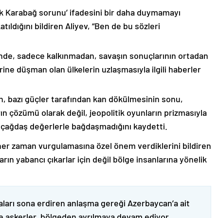
lık Karabağ sorunu’ ifadesini bir daha duymamayı
ıldığını bildiren Aliyev, “Ben de bu sözleri
nde, sadece kalkınmadan, savaşın sonuçlarının ortadan
rine düşman olan ülkelerin uzlaşmasıyla ilgili haberler
nin, bazı güçler tarafından kan dökülmesinin sonu,
ın çözümü olarak değil, jeopolitik oyunların prizmasıyla
 çağdaş değerlerle bağdaşmadığını kaydetti.
er zaman vurgulamasına özel önem verdiklerini bildiren
ın yabancı çıkarlar için değil bölge insanlarına yönelik
ları sona erdiren anlaşma gereği Azerbaycan’a ait
ve askerler, bölgeden ayrılmaya devam ediyor.