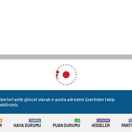
berleri anlık güncel olarak e-posta adresiniz üzerinden takip
ebilirsiniz.
K
TAHMİNİ
LİG
EKONOMİ
E
R
HAVA DURUMU
PUAN DURUMU
HISSELER
PARI