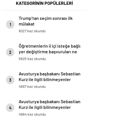
KATEGORİNİN POPÜLERLERİ
Trump’tan seçim sonrası ilk
mülakat
1
8027 kez okundu
Öğretmenlerin il içi isteğe bağlı
yer değiştirme başvuruları ne
2
zaman?
5825 kez okundu
Avusturya başbakanı Sebastian
Kurz ile ilgili bilinmeyenler
3
4997 kez okundu
Avusturya başbakanı Sebastian
Kurz ile ilgili bilinmeyenler
4
4964 kez okundu