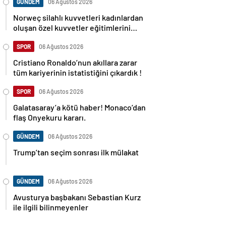
GÜNDEM
06 Ağustos 2026
Norweç silahlı kuvvetleri kadınlardan
oluşan özel kuvvetler eğitimlerini
başlattı.
SPOR
06 Ağustos 2026
Cristiano Ronaldo’nun akıllara zarar
tüm kariyerinin istatistiğini çıkardık !
SPOR
06 Ağustos 2026
Galatasaray’a kötü haber! Monaco’dan
flaş Onyekuru kararı.
GÜNDEM
06 Ağustos 2026
Trump’tan seçim sonrası ilk mülakat
GÜNDEM
06 Ağustos 2026
Avusturya başbakanı Sebastian Kurz
ile ilgili bilinmeyenler