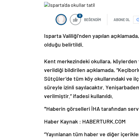
0
BEĞENDİM
ABONE OL
Isparta Valiliği’nden yapılan açıklamada
olduğu belirtildi.
Kent merkezindeki okullara, köylerden t
verildiği bildirilen açıklamada, “Keçibor
Sütçüler’de tüm köy okullarındaki ve il
süreyle izinli sayılacaktır. Yenişarbade
verilmiştir.” ifadesi kullanıldı.
*Haberin görselleri İHA tarafından servi
Haber Kaynak : HABERTURK.COM
“Yayınlanan tüm haber ve diğer içerikler i