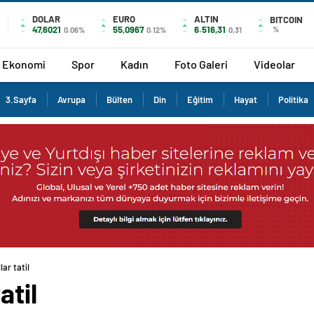
DOLAR
EURO
ALTIN
BITCOIN
47,6021
55,0967
6.516,31
%
0.06%
0.12%
0,31
Ekonomi
Spor
Kadın
Foto Galeri
Videolar
3.Sayfa
Avrupa
Bülten
Din
Eğitim
Hayat
Politika
lar tatil
atil