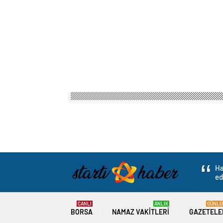
Ha
ed
CANLI
ANLIK
GÜNLÜ
BORSA
NAMAZ VAKITLERI
GAZETELE