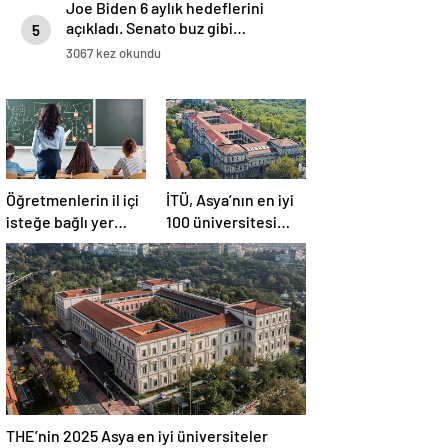
Joe Biden 6 aylık hedeflerini
açıkladı. Senato buz gibi…
5
3067 kez okundu
Öğretmenlerin il içi
İTÜ, Asya’nın en iyi
isteğe bağlı yer
100 üniversitesi
değiştirme
arasında yer aldı
başvuruları ne
zaman?
THE’nin 2025 Asya en iyi üniversiteler