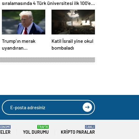
sıralamasında 4 Türk üniversitesi ilk 100’e
girdi
Trump’ın merak
Katil İsrail yine okul
uyandıran
bombaladı
paylaşımının sağlık
sistemiyle ilgili
kararname olduğu
anlaşıldı
KONOMİ
TRAFİK
CANLI
TELER
YOL DURUMU
KRIPTO PARALAR