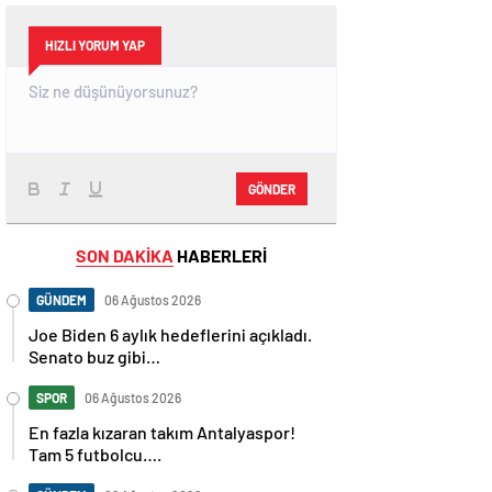
HIZLI YORUM YAP
GÖNDER
SON DAKİKA
HABERLERİ
GÜNDEM
06 Ağustos 2026
Joe Biden 6 aylık hedeflerini açıkladı.
Senato buz gibi…
SPOR
06 Ağustos 2026
En fazla kızaran takım Antalyaspor!
Tam 5 futbolcu….