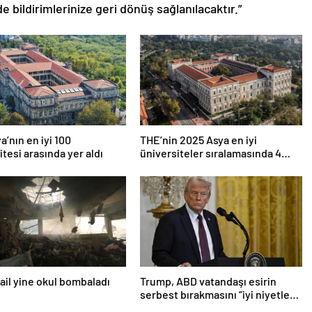
de bildirimlerinize geri dönüş sağlanılacaktır.”
a’nın en iyi 100
THE’nin 2025 Asya en iyi
itesi arasında yer aldı
üniversiteler sıralamasında 4
Türk üniversitesi ilk 100’e girdi
srail yine okul bombaladı
Trump, ABD vatandaşı esirin
serbest bırakmasını “iyi niyetle
atılmış bir adım” olarak