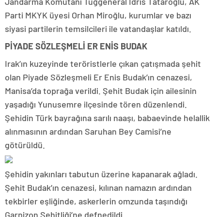
Jandarma Komutanı Tuğgeneral İdris Tataroğlu, AK
Parti MKYK üyesi Orhan Miroğlu, kurumlar ve bazı
siyasi partilerin temsilcileri ile vatandaşlar katıldı.
PİYADE SÖZLEŞMELİ ER ENİS BUDAK
Irak’ın kuzeyinde teröristlerle çıkan çatışmada şehit
olan Piyade Sözleşmeli Er Enis Budak’ın cenazesi,
Manisa’da toprağa verildi. Şehit Budak için ailesinin
yaşadığı Yunusemre ilçesinde tören düzenlendi.
Şehidin Türk bayrağına sarılı naaşı, babaevinde helallik
alınmasının ardından Saruhan Bey Camisi’ne
götürüldü.
Şehidin yakınları tabutun üzerine kapanarak ağladı.
Şehit Budak’ın cenazesi, kılınan namazın ardından
tekbirler eşliğinde, askerlerin omzunda taşındığı
Garnizon Şehitliği’ne defnedildi.