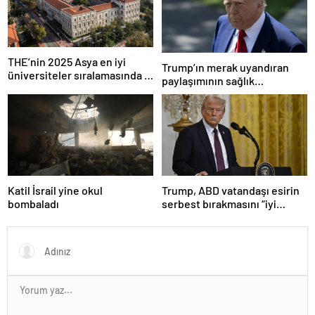
THE’nin 2025 Asya en iyi
Trump’ın merak uyandıran
üniversiteler sıralamasında 4
paylaşımının sağlık
Türk üniversitesi ilk 100’e
sistemiyle ilgili kararname
girdi
olduğu anlaşıldı
Katil İsrail yine okul
Trump, ABD vatandaşı esirin
bombaladı
serbest bırakmasını “iyi
niyetle atılmış bir adım”
olarak değerlendirdi