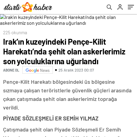
uğurlandı
maddeleri üzerindeki görüşmeler
tamamlandı
225 okunma
Irak’ın kuzeyindeki Pençe-Kilit
Harekatı’nda şehit olan askerlerimiz
son yolculuklarına uğurlandı
25 Aralık 2023 00:07
ABONE OL
News
Pençe-Kilit Harekatı bölgesindeki üs bölgesine
sızmaya çalışan teröristlerle güvenlik güçleri arasında
çıkan çatışmada şehit olan askerlerimiz toprağa
verildi.
PİYADE SÖZLEŞMELİ ER SEMİH YILMAZ
Çatışmada şehit olan Piyade Sözleşmeli Er Semih