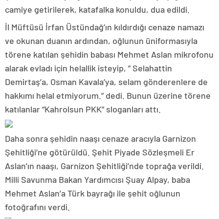
camiye getirilerek, katafalka konuldu, dua edildi.
İl Müftüsü İrfan Üstündağ’ın kıldırdığı cenaze namazı
ve okunan duanın ardından, oğlunun üniformasıyla
törene katılan şehidin babası Mehmet Aslan mikrofonu
alarak evladı için helallik isteyip, ” Selahattin
Demirtaş’a, Osman Kavala’ya, selam gönderenlere de
hakkımı helal etmiyorum.” dedi. Bunun üzerine törene
katılanlar “Kahrolsun PKK” sloganları attı.
Daha sonra şehidin naaşı cenaze aracıyla Garnizon
Şehitliği’ne götürüldü. Şehit Piyade Sözleşmeli Er
Aslan’ın naaşı, Garnizon Şehitliği’nde toprağa verildi.
Milli Savunma Bakan Yardımcısı Şuay Alpay, baba
Mehmet Aslan’a Türk bayrağı ile şehit oğlunun
fotoğrafını verdi.