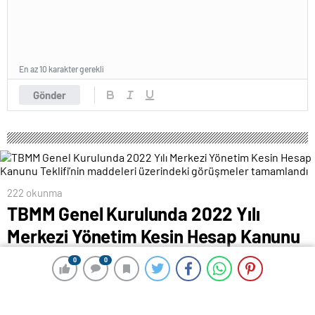
En az 10 karakter gerekli
Gönder
222 okunma
TBMM Genel Kurulunda 2022 Yılı
Merkezi Yönetim Kesin Hesap Kanunu
Teklifi’nin maddeleri üzerindeki
0
0
0
0
görüşmeler tamamlandı
25 Aralık 2023 00:03
ABONE OL
News