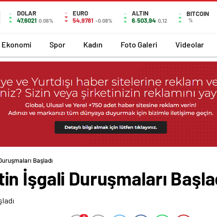
DOLAR
EURO
ALTIN
BITCOIN
47,6021
54,9781
6.503,94
%
0.06%
-0.08%
0,12
Ekonomi
Spor
Kadın
Foto Galeri
Videolar
li Duruşmaları Başladı
istin İşgali Duruşmaları Başla