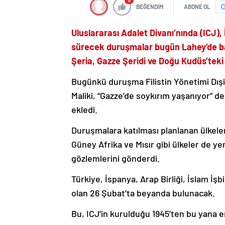
0
BEĞENDİM
ABONE OL
Uluslararası Adalet Divanı’nında (ICJ), İs
sürecek duruşmalar bugün Lahey’de başl
Şeria, Gazze Şeridi ve Doğu Kudüs’teki
Bugünkü duruşma Filistin Yönetimi Dışiş
Maliki, “Gazze’de soykırım yaşanıyor” de
ekledi.
Duruşmalara katılması planlanan ülkeler 
Güney Afrika ve Mısır gibi ülkeler de ye
gözlemlerini gönderdi.
Türkiye, İspanya, Arap Birliği, İslam İşb
olan 26 Şubat’ta beyanda bulunacak.
Bu, ICJ’in kurulduğu 1945’ten bu yana e