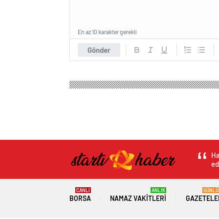
En az 10 karakter gerekli
Gönder
Ha
ed
CANLI
ANLIK
GÜNLÜ
BORSA
NAMAZ VAKITLERI
GAZETELE