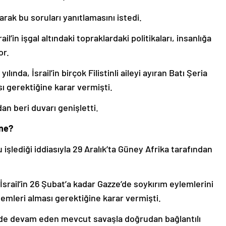
arak bu soruları yanıtlamasını istedi.
l’in işgal altındaki topraklardaki politikaları, insanlığa
or.
nda, İsrail’in birçok Filistinli aileyi ayıran Batı Şeria
sı gerektiğine karar vermişti.
an beri duvarı genişletti.
 ne?
 işlediği iddiasıyla 29 Aralık’ta Güney Afrika tarafından
srail’in 26 Şubat’a kadar Gazze’de soykırım eylemlerini
lemleri alması gerektiğine karar vermişti.
’de devam eden mevcut savaşla doğrudan bağlantılı