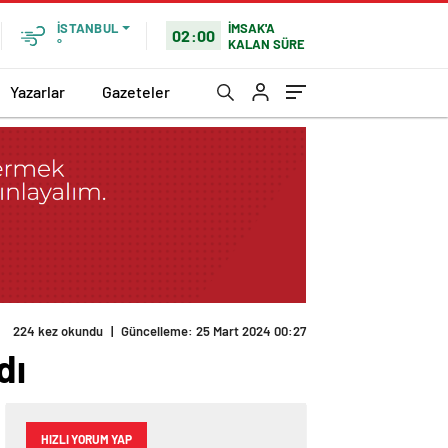
İMSAK'A
İSTANBUL
02:00
KALAN SÜRE
°
Yazarlar
Gazeteler
224 kez okundu
|
Güncelleme: 25 Mart 2024 00:27
dı
HIZLI YORUM YAP