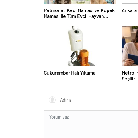
Petmona : Kedi Maması ve Köpek
Ankara 
Maması İle Tüm Evcil Hayvan
Ürünleri
Çukurambar Halı Yıkama
Metro İ
Seçilir