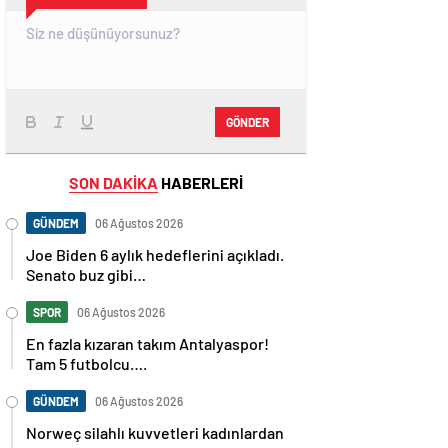
GÖNDER
SON DAKİKA
HABERLERİ
GÜNDEM
06 Ağustos 2026
Joe Biden 6 aylık hedeflerini açıkladı.
Senato buz gibi…
SPOR
06 Ağustos 2026
En fazla kızaran takım Antalyaspor!
Tam 5 futbolcu….
GÜNDEM
06 Ağustos 2026
Norweç silahlı kuvvetleri kadınlardan