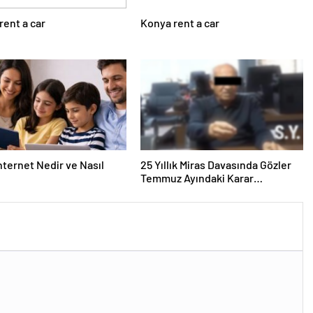
rent a car
Konya rent a car
nternet Nedir ve Nasıl
25 Yıllık Miras Davasında Gözler
Temmuz Ayındaki Karar
Duruşmasına Çevrildi