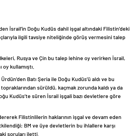
n İsrail’in Doğu Kudüs dahil işgal altındaki Filistin’deki
larıyla ilgili tavsiye niteliğinde görüş vermesini talep
eleri, Rusya ve Çin bu talep lehine oy verirken İsrail,
 oy kullamıştı.
ni Ürdün’den Batı Şeria ile Doğu Kudüs’ü aldı ve bu
inli topraklarından sürüldü, kaçmak zorunda kaldı ya da
oğu Kudüs’te süren İsrail işgali bazı devletlere göre
rerek Filistinlilerin haklarının işgal ve devam eden
kilendiği; BM ve üye devletlerin bu ihlallere karşı
i soruları iletti.