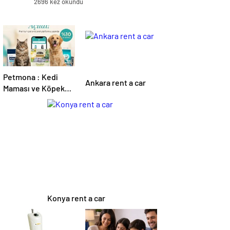
2696 kez okundu
Petmona : Kedi
Ankara rent a car
Maması ve Köpek
Maması İle Tüm
Evcil Hayvan
Ürünleri
Konya rent a car