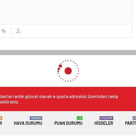
berleri anlık güncel olarak e-posta adresiniz üzerinden takip
ebilirsiniz.
K
TAHMİNİ
LİG
EKONOMİ
E
R
HAVA DURUMU
PUAN DURUMU
HISSELER
PARI