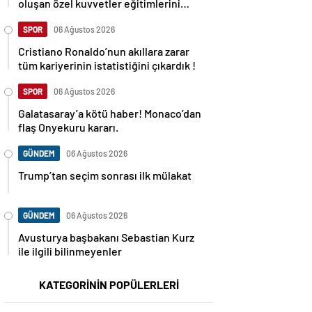
oluşan özel kuvvetler eğitimlerini
başlattı.
SPOR
06 Ağustos 2026
Cristiano Ronaldo’nun akıllara zarar
tüm kariyerinin istatistiğini çıkardık !
SPOR
06 Ağustos 2026
Galatasaray’a kötü haber! Monaco’dan
flaş Onyekuru kararı.
GÜNDEM
06 Ağustos 2026
Trump’tan seçim sonrası ilk mülakat
GÜNDEM
06 Ağustos 2026
Avusturya başbakanı Sebastian Kurz
ile ilgili bilinmeyenler
KATEGORİNİN POPÜLERLERİ