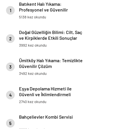
Batıkent Halı Yıkama:
Profesyonel ve Güvenilir
1
Hizmetler
5138 kez okundu
Doğal Güzelliğin Bilimi: Cilt, Saç
ve Kirpiklerde Etkili Sonuçlar
2
3992 kez okundu
Ümitköy Halı Yıkama: Temizlikte
Güvenilir Çözüm
3
3492 kez okundu
Eşya Depolama Hizmeti ile
Güvenli ve İklimlendirmeli
4
Saklama Rehberi
2740 kez okundu
Bahçelievler Kombi Servisi
5