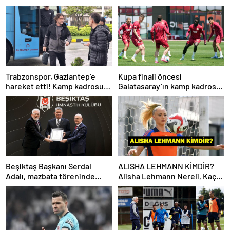
Trabzonspor, Gaziantep’e
Kupa finali öncesi
hareket etti! Kamp kadrosu
Galatasaray’ın kamp kadrosu
açıklandı…
belli oldu!
Beşiktaş Başkanı Serdal
ALISHA LEHMANN KİMDİR?
Adalı, mazbata töreninde
Alisha Lehmann Nereli, Kaç
konuştu: Gün istikrar
Yaşında, Hangi Takımda
günüdür
Oynuyor?