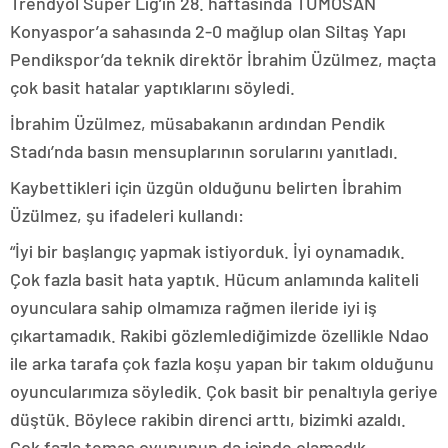
Trendyol Süper Lig’in 28. haftasında TÜMOSAN
Konyaspor’a sahasında 2-0 mağlup olan Siltaş Yapı
Pendikspor’da teknik direktör İbrahim Üzülmez, maçta
çok basit hatalar yaptıklarını söyledi.
İbrahim Üzülmez, müsabakanın ardından Pendik
Stadı’nda basın mensuplarının sorularını yanıtladı.
Kaybettikleri için üzgün olduğunu belirten İbrahim
Üzülmez, şu ifadeleri kullandı:
“İyi bir başlangıç yapmak istiyorduk. İyi oynamadık.
Çok fazla basit hata yaptık. Hücum anlamında kaliteli
oyunculara sahip olmamıza rağmen ileride iyi iş
çıkartamadık. Rakibi gözlemlediğimizde özellikle Ndao
ile arka tarafa çok fazla koşu yapan bir takım olduğunu
oyuncularımıza söyledik. Çok basit bir penaltıyla geriye
düştük. Böylece rakibin direnci arttı, bizimki azaldı.
Çok fazla temas oyununun da içinde olamadık.