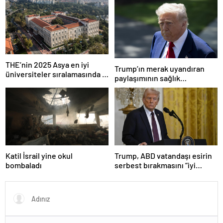
THE’nin 2025 Asya en iyi
Trump’ın merak uyandıran
üniversiteler sıralamasında 4
paylaşımının sağlık
Türk üniversitesi ilk 100’e
sistemiyle ilgili kararname
girdi
olduğu anlaşıldı
Katil İsrail yine okul
Trump, ABD vatandaşı esirin
bombaladı
serbest bırakmasını “iyi
niyetle atılmış bir adım”
olarak değerlendirdi