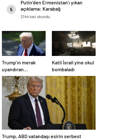
Putin’den Ermenistan’ı yıkan
açıklama: Karabağ
5
Azerbaycan’ın ayrılmaz bir
2144 kez okundu
parçasıdır!
Trump’ın merak
Katil İsrail yine okul
uyandıran
bombaladı
paylaşımının sağlık
sistemiyle ilgili
kararname olduğu
anlaşıldı
Trump, ABD vatandaşı esirin serbest