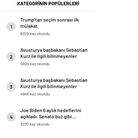
KATEGORİNİN POPÜLERLERİ
Trump’tan seçim sonrası ilk
mülakat
1
8029 kez okundu
Avusturya başbakanı Sebastian
Kurz ile ilgili bilinmeyenler
2
4999 kez okundu
Avusturya başbakanı Sebastian
Kurz ile ilgili bilinmeyenler
3
4966 kez okundu
Joe Biden 6 aylık hedeflerini
açıkladı. Senato buz gibi…
4
3070 kez okundu