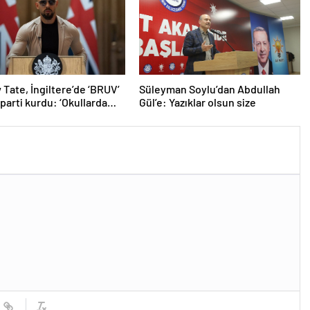
Tate, İngiltere’de ‘BRUV’
Süleyman Soylu’dan Abdullah
 parti kurdu: ‘Okullarda
Gül’e: Yazıklar olsun size
ropagandasını
yacağız’