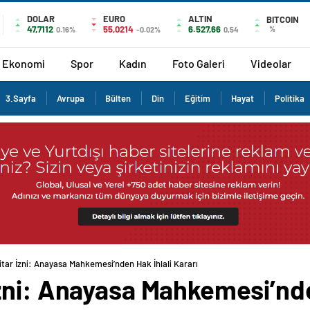
DOLAR
EURO
ALTIN
BITCOIN
47,7112
55,0214
6.527,66
%
0.16%
-0.02%
0,54
Ekonomi
Spor
Kadın
Foto Galeri
Videolar
3.Sayfa
Avrupa
Bülten
Din
Eğitim
Hayat
Politika
tar İzni: Anayasa Mahkemesi’nden Hak İhlali Kararı
zni: Anayasa Mahkemesi’nden