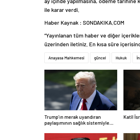
ay içinde yapılmasına, ödeme tarihine k
ile karar verdi.
Haber Kaynak : SONDAKIKA.COM
“Yayınlanan tüm haber ve diğer içerikler i
üzerinden iletiniz. En kısa süre içerisin
Anayasa Mahkemesi
güncel
Hukuk
İ
Trump’ın merak uyandıran
Katil İ
paylaşımının sağlık sistemiyle
ilgili kararname olduğu anlaşıldı