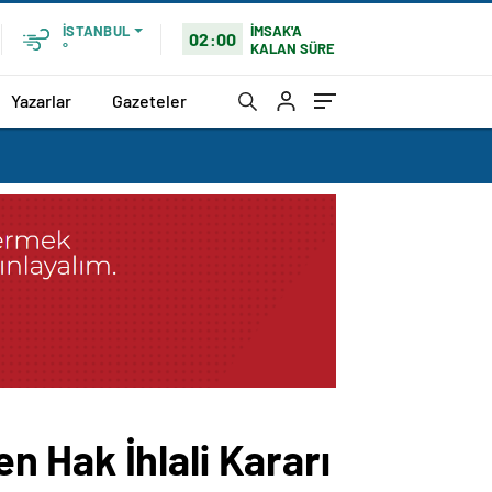
İMSAK'A
İSTANBUL
02:00
KALAN SÜRE
°
Yazarlar
Gazeteler
 Hak İhlali Kararı