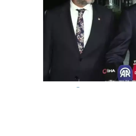
0
BEĞENDİM
ABONE OL
AK Parti Genel Başkan Yardımcısı ve P
Özel’in, ‘AK Parti’nin vatandaşların yaş
ilgili, “Bugünkü açıklamalarını dinledim 
Parti döneminde insanların yaşamlarına 