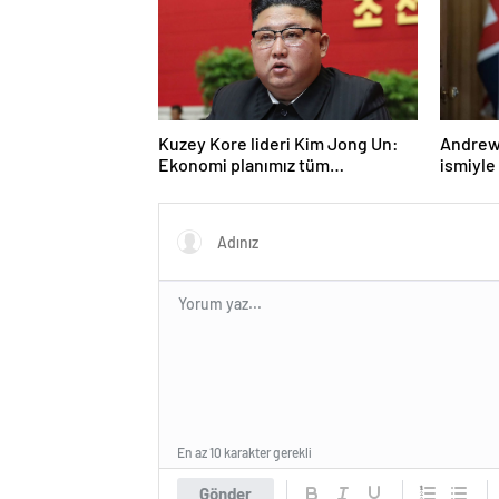
Kuzey Kore lideri Kim Jong Un:
Andrew 
Ekonomi planımız tüm
ismiyle
sektörlerde başarısız oldu
LGBT p
yasakla
En az 10 karakter gerekli
Gönder