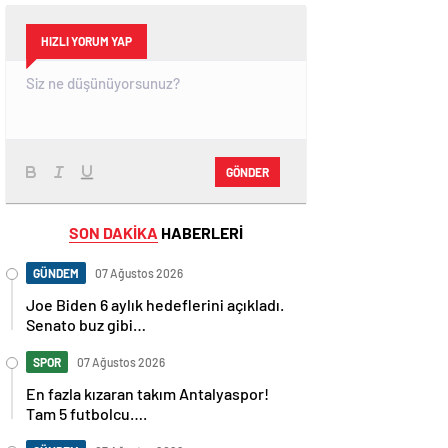
HIZLI YORUM YAP
GÖNDER
SON DAKİKA
HABERLERİ
GÜNDEM
07 Ağustos 2026
Joe Biden 6 aylık hedeflerini açıkladı.
Senato buz gibi…
SPOR
07 Ağustos 2026
En fazla kızaran takım Antalyaspor!
Tam 5 futbolcu….