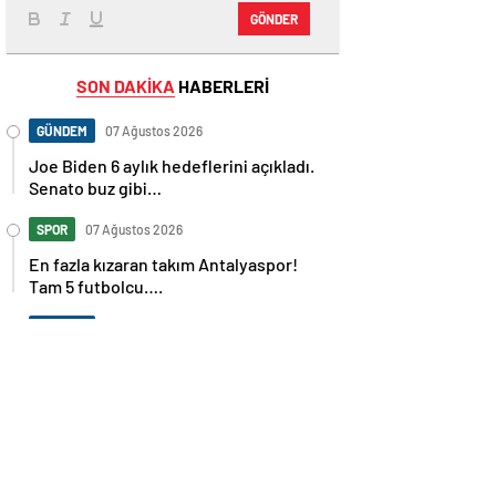
GÖNDER
SON DAKİKA
HABERLERİ
GÜNDEM
07 Ağustos 2026
Joe Biden 6 aylık hedeflerini açıkladı.
Senato buz gibi…
SPOR
07 Ağustos 2026
En fazla kızaran takım Antalyaspor!
Tam 5 futbolcu….
GÜNDEM
07 Ağustos 2026
Norweç silahlı kuvvetleri kadınlardan
oluşan özel kuvvetler eğitimlerini
başlattı.
SPOR
07 Ağustos 2026
Cristiano Ronaldo’nun akıllara zarar
tüm kariyerinin istatistiğini çıkardık !