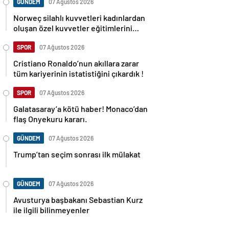
GÜNDEM
07 Ağustos 2026
Norweç silahlı kuvvetleri kadınlardan
oluşan özel kuvvetler eğitimlerini
başlattı.
SPOR
07 Ağustos 2026
Cristiano Ronaldo’nun akıllara zarar
tüm kariyerinin istatistiğini çıkardık !
SPOR
07 Ağustos 2026
Galatasaray’a kötü haber! Monaco’dan
flaş Onyekuru kararı.
GÜNDEM
07 Ağustos 2026
Trump’tan seçim sonrası ilk mülakat
GÜNDEM
07 Ağustos 2026
Avusturya başbakanı Sebastian Kurz
ile ilgili bilinmeyenler