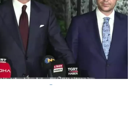
0
News
arti Sözcüsü Ömer Çelik, CHP Genel Başkanı Özgür
am tarzlarına müdahale ettiği’ yönündeki açıklamasıyla
Özgür Bey’in. Tabii net bir şey var. Özgür Bey’in, ‘AK
müdahale edildiği’ sözü; bana AK Parti’ye açılmış o