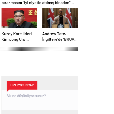
bırakmasını “iyi niyetle atılmış bir adım”
olarak değerlendirdi
Kuzey Kore lideri
Andrew Tate,
Kim Jong Un:
İngiltere’de ‘BRUV’
Ekonomi planımız
ismiyle parti kurdu:
tüm sektörlerde
‘Okullarda LGBT
başarısız oldu
propagandasını
yasaklayacağız’
HIZLI YORUM YAP