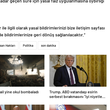
adar geçen süre için yasal faiz uygulanmasına oybirliği
le ilgili olarak yasal bildirimlerinizi bize iletişim sayfası
de bildirimlerinize geri dönüş sağlanılacaktır.”
nsan Hakları
Politika
son dakika
srail yine okul bombaladı
Trump, ABD vatandaşı esirin
serbest bırakmasını “iyi niyetle
atılmış bir adım” olarak
değerlendirdi