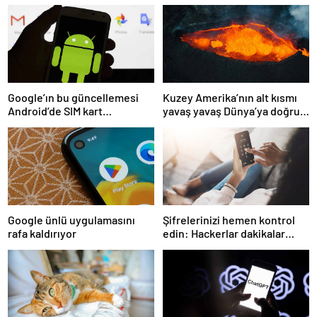
Google’ın bu güncellemesi
Kuzey Amerika’nın alt kısmı
Android’de SIM kart
yavaş yavaş Dünya’ya doğru
kullanımını ortadan
eriyor!
kaldıracak
Google ünlü uygulamasını
Şifrelerinizi hemen kontrol
rafa kaldırıyor
edin: Hackerlar dakikalar
içinde kırıyor