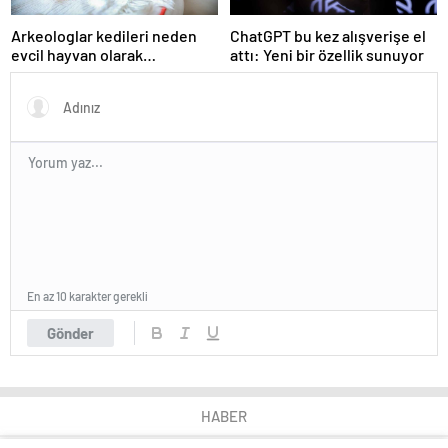
Arkeologlar kedileri neden
ChatGPT bu kez alışverişe el
evcil hayvan olarak
attı: Yeni bir özellik sunuyor
beslediğimizin sırrını keşfetti
En az 10 karakter gerekli
Gönder
HABER