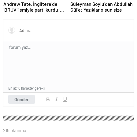
Andrew Tate, İngiltere’de
Süleyman Soylu’dan Abdullah
‘BRUV’ ismiyle parti kurdu:
Gül’e: Yazıklar olsun size
‘Okullarda LGBT
propagandasını
yasaklayacağız’
En az 10 karakter gerekli
Gönder
215 okunma