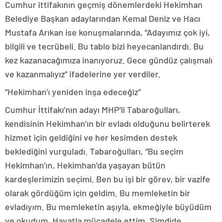
Cumhur ittifakının geçmiş dönemlerdeki Hekimhan
Belediye Başkan adaylarından Kemal Deniz ve Hacı
Mustafa Arıkan ise konuşmalarında, “Adayımız çok iyi,
bilgili ve tecrübeli. Bu tablo bizi heyecanlandırdı. Bu
kez kazanacağımıza inanıyoruz. Gece gündüz çalışmalı
ve kazanmalıyız” ifadelerine yer verdiler.
“Hekimhan’ı yeniden inşa edeceğiz”
Cumhur İttifakı’nın adayı MHP’li Tabaroğulları,
kendisinin Hekimhan’ın bir evladı olduğunu belirterek
hizmet için geldiğini ve her kesimden destek
beklediğini vurguladı. Tabaroğulları, “Bu seçim
Hekimhan’ın, Hekimhan’da yaşayan bütün
kardeşlerimizin seçimi. Ben bu işi bir görev, bir vazife
olarak gördüğüm için geldim. Bu memleketin bir
evladıyım. Bu memleketin aşıyla, ekmeğiyle büyüdüm
ve okudum. Hayatla mücadele ettim. Şimdide