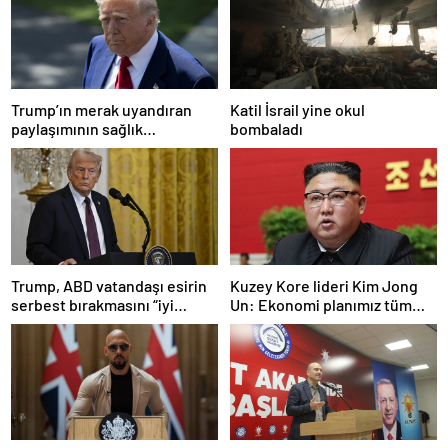
Trump’ın merak uyandıran
Katil İsrail yine okul
paylaşımının sağlık
bombaladı
sistemiyle ilgili kararname
olduğu anlaşıldı
Trump, ABD vatandaşı esirin
Kuzey Kore lideri Kim Jong
serbest bırakmasını “iyi
Un: Ekonomi planımız tüm
niyetle atılmış bir adım”
sektörlerde başarısız oldu
olarak değerlendirdi