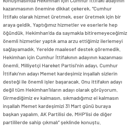
konuşmasında Hekimhan için Cumhur İttifakı adayının
kazanmasının önemine dikkat çekerek, “Cumhur
İttifakı olarak hizmet üretmek, eser üretmek için bir
araya geldik. Yaptığımız hizmetler ve eserlerle hep
öğündük. Hekimhan’da da saymakla bitiremeyeceğimiz
önemli hizmetler yaptık ama arzu ettiğimiz ilerlemeyi
sağlayamadık. Yerelde maalesef destek göremedik.
Hekimhan için Cumhur İttifakının adayının kazanması
önemli. Milliyetçi Hareket Partisi’nin adayı, Cumhur
İttifakı’nın adayı Memet kardeşimiz inşallah sizlerin
desteği ile önemli işler başaracak. Onu ittifakın adayı
değil tüm Hekimhan’lıların adayı olarak görüyorum.
Girmediğimiz ev kalmasın, sıkmadığımız el kalmasın
inşallah Memet kardeşimizi 31 Mart günü buraya
başkan yapalım. AK Partilisi de, MHP’lisi de diğer
partililerde sahip çıkmalı” şeklinde konuştu.