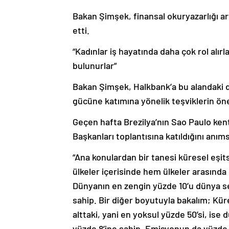
Bakan Şimşek, finansal okuryazarlığı art
etti.
“Kadınlar iş hayatında daha çok rol alırl
bulunurlar”
Bakan Şimşek, Halkbank’a bu alandaki d
gücüne katımına yönelik teşviklerin ö
Geçen hafta Brezilya’nın Sao Paulo ke
Başkanları toplantısına katıldığını anı
“Ana konulardan bir tanesi küresel eşit
ülkeler içerisinde hem ülkeler arasında 
Dünyanın en zengin yüzde 10’u dünya ser
sahip. Bir diğer boyutuyla bakalım; K
alttaki, yani en yoksul yüzde 50’si, ise
yüzde 8’ine sahip. Emisyonun da yüzde 