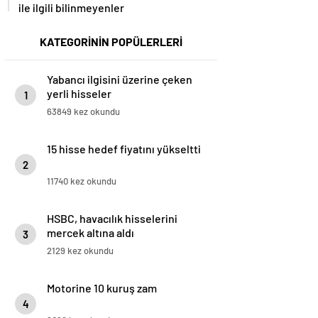
ile ilgili bilinmeyenler
KATEGORİNİN POPÜLERLERİ
Yabancı ilgisini üzerine çeken
yerli hisseler
1
63849 kez okundu
15 hisse hedef fiyatını yükseltti
2
11740 kez okundu
HSBC, havacılık hisselerini
mercek altına aldı
3
2129 kez okundu
Motorine 10 kuruş zam
4