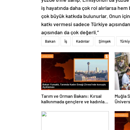
iş hayatında daha çok rol alırlarsa hem 
çok büyük katkıda bulunurlar. Onun içi
katkı vermesi sadece Türkiye açısından 
açısından da çok değerli.”
Bakan
İş
Kadınlar
Şimşek
Türki
Tarım ve Orman Bakanı: Kırsal
Muğla S
kalkınmada gençlere ve kadınlara
Ünivers
pozitif ayrımcılık yapıyoruz
ve Öğre