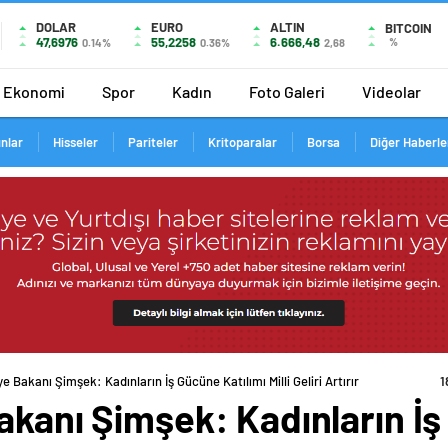
DOLAR
EURO
ALTIN
BITCOIN
47,6976
55,2258
6.666,48
%
0.14%
0.36%
2,68
Ekonomi
Spor
Kadın
Foto Galeri
Videolar
ınlar
Hisseler
Pariteler
Kritoparalar
Borsa
Diğer Haberle
e Bakanı Şimşek: Kadınların İş Gücüne Katılımı Milli Geliri Artırır
1
akanı Şimşek: Kadınların İş