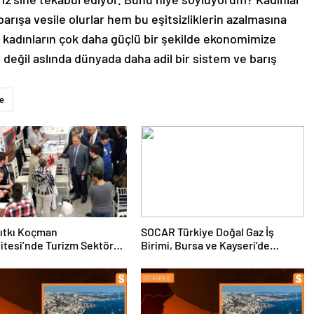
barışa vesile olurlar hem bu eşitsizliklerin azalmasına
n kadınların çok daha güçlü bir şekilde ekonomimize
değil aslında dünyada daha adil bir sistem ve barış
ye
ıtkı Koçman
SOCAR Türkiye Doğal Gaz İş
itesi’nde Turizm Sektörü
Birimi, Bursa ve Kayseri’de
nciler Buluştu
Şebeke Uzunluğunu Artıracak