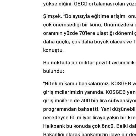
yükseldiğini, OECD ortalaması olan yüzde
Şimşek, “Dolayısıyla eğitime erişim, o
çok önemsediği bir konu. Önümüzdeki d
oranının yüzde 70’lere ulaştığı dönemi
daha güçlü, çok daha büyük olacak ve Tü
konuştu.
Bu noktada bir miktar pozitif ayrımcılık
bulundu:
“Nitekim kamu bankalarımız, KOSGEB v
girişimcilerimizin yanında. KOSGEB yeni
girişimcilere de 300 bin lira sübvansiy
programından bahsetti. Yani düşünebili
neredeyse 60 milyar liraya yakın bir k
Halkbank bu konuda çok öncü. Belki dah
Bakanlığı olarak bankamızın ilave bir d