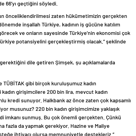
 66’yı geçtiğini söyledi.
nun önceliklendirilmesi zaten hükümetimizin gerçekten
önemde inşallah Türkiye, kadının iş gücüne katılım
 görecek ve onların sayesinde Türkiye’nin ekonomisi çok
rkiye potansiyelini gerçekleştirmiş olacak.” şeklinde
 gerektiğini dile getiren Şimşek, şu açıklamalarda
e TÜBİTAK gibi birçok kuruluşumuz kadın
 kadın girişimcilere 200 bin lira, mevcut kadın
onlu kredi sunuyor. Halkbank az önce zaten çok kapsamlı
yor musunuz? 220 bin kadın girişimcimize yaklaşık
redi imkanı sunmuş. Bu çok önemli gerçekten. Çünkü
a fazla da yapmak gerekiyor. Hazine ve Maliye
esteğe ihtiyacı olursa memnuniyetle destekleriz.”