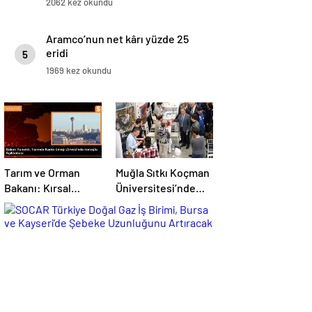
2062 kez okundu
Aramco’nun net kârı yüzde 25
eridi
5
1969 kez okundu
Tarım ve Orman
Muğla Sıtkı Koçman
Bakanı: Kırsal
Üniversitesi’nde
kalkınmada
Turizm Sektörü ve
gençlere ve
Öğrenciler Buluştu
kadınlara pozitif
ayrımcılık yapıyoruz