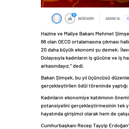
0
BEĞENDİM
ABONE OL
Hazine ve Maliye Bakanı Mehmet Şimşek,
66 olan OECD ortalamasına çıkması halin
20 daha büyük ekonomi şu demek: İlave 2
Dolayısıyla kadınların iş gücüne ve iş h
arkasındayız.” dedi.
Bakan Şimşek, bu yıl üçüncüsü düzenle
gerçekleştirilen ödül töreninde yaptığı 
Kadınların ekonomiye katılımının önem
potansiyelini gerçekleştirmesinin tek yo
hayatında girişimci olarak hem de çalış
Cumhurbaşkanı Recep Tayyip Erdoğan’ın