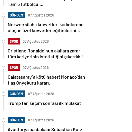
Tam 5 futbolcu….
GÜNDEM
07 Ağustos 2026
Norweç silahlı kuvvetleri kadınlardan
oluşan özel kuvvetler eğitimlerini
başlattı.
SPOR
07 Ağustos 2026
Cristiano Ronaldo’nun akıllara zarar
tüm kariyerinin istatistiğini çıkardık !
SPOR
07 Ağustos 2026
Galatasaray’a kötü haber! Monaco’dan
flaş Onyekuru kararı.
GÜNDEM
07 Ağustos 2026
Trump’tan seçim sonrası ilk mülakat
GÜNDEM
07 Ağustos 2026
Avusturya başbakanı Sebastian Kurz