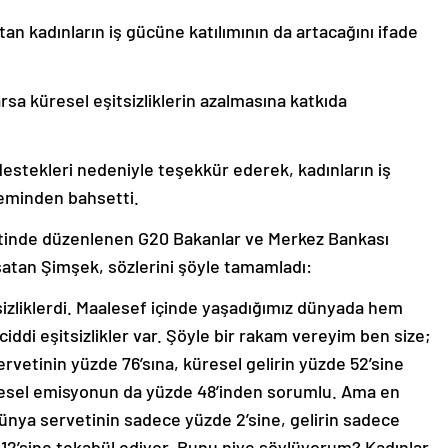
an kadınların iş gücüne katılımının da artacağını ifade
arsa küresel eşitsizliklerin azalmasına katkıda
estekleri nedeniyle teşekkür ederek, kadınların iş
neminden bahsetti.
ntinde düzenlenen G20 Bakanlar ve Merkez Bankası
msatan Şimşek, sözlerini şöyle tamamladı:
sizliklerdi. Maalesef içinde yaşadığımız dünyada hem
ciddi eşitsizlikler var. Şöyle bir rakam vereyim ben size;
vetinin yüzde 76’sına, küresel gelirin yüzde 52’sine
üresel emisyonun da yüzde 48’inden sorumlu. Ama en
 dünya servetinin sadece yüzde 2’sine, gelirin sadece
12’sine tekabül ediyor. Bunu niye söylüyorum? Kadınlar