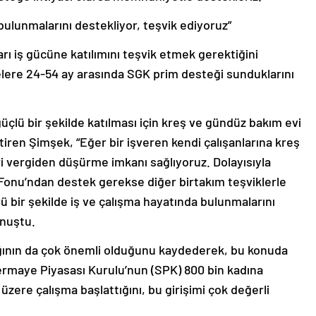
bulunmalarını destekliyor, teşvik ediyoruz”
rı iş gücüne katılımını teşvik etmek gerektiğini
elere 24-54 ay arasında SGK prim desteği sunduklarını
üçlü bir şekilde katılması için kreş ve gündüz bakım evi
iren Şimşek, “Eğer bir işveren kendi çalışanlarına kreş
ri vergiden düşürme imkanı sağlıyoruz. Dolayısıyla
Fonu’ndan destek gerekse diğer birtakım teşviklerle
lü bir şekilde iş ve çalışma hayatında bulunmalarını
onuştu.
ığının da çok önemli olduğunu kaydederek, bu konuda
Sermaye Piyasası Kurulu’nun (SPK) 800 bin kadına
üzere çalışma başlattığını, bu girişimi çok değerli