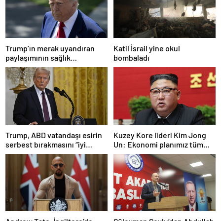
Trump’ın merak uyandıran
Katil İsrail yine okul
paylaşımının sağlık
bombaladı
sistemiyle ilgili kararname
olduğu anlaşıldı
Trump, ABD vatandaşı esirin
Kuzey Kore lideri Kim Jong
serbest bırakmasını “iyi
Un: Ekonomi planımız tüm
niyetle atılmış bir adım”
sektörlerde başarısız oldu
olarak değerlendirdi