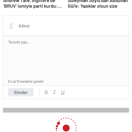
Andrew Tate, İngiltere’de
Süleyman Soylu’dan Abdullah
‘BRUV’ ismiyle parti kurdu:
Gül’e: Yazıklar olsun size
‘Okullarda LGBT
propagandasını
yasaklayacağız’
En az 10 karakter gerekli
Gönder