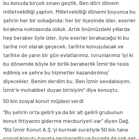
bu konuda birçok sınavı geçtik. Ben dört dönem
milletvekilliği yaptım. Milletvekilliği dönemi boyunca bu
şehrin her bir sokağında; her bir ilçesinde izler, eserler
bırakma noktasında olduk. Artık önümüzdeki yıllarda
hep beraber öyle izler, öyle eserler bırakacağız ki bu
tarihe not olarak geçecek, tarihte konuşulacak ve
tarihte de yarın bir gün evlatlarımız, torunlarımız ‘iyi ki
bu dönemde böyle bir birlik beraberlik İzmir’de tesis
edilmiş ve şehre bu hizmetler kazandırılmış’
diyecekler. Benim derdim bu. Ben İzmir sevdalısıyım,
İzmir’e muhabbet duyan birisiyim” diye konuştu.
50 bin sosyal konut müjdesi verdi
“Bu şehrin orta gelirli ya da bir alt gelirli grubunun
konut ihtiyacını giderme mecburiyeti var” diyen Dağ,
“Biz İzmir Konut A.Ş.’yi kurmak suretiyle 50 bin tane
sosyal konutu hayata geçireceğiz ve burada da çok net