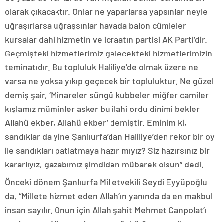
olarak çıkacaktır. Onlar ne yaparlarsa yapsınlar neyle
uğraşırlarsa uğraşsınlar havada balon cümleler
kursalar dahi hizmetin ve icraatın partisi AK Parti’dir.
Geçmişteki hizmetlerimiz gelecekteki hizmetlerimizin
teminatıdır. Bu topluluk Haliliye’de olmak üzere ne
varsa ne yoksa yıkıp geçecek bir topluluktur. Ne güzel
demiş şair, ‘Minareler süngü kubbeler miğfer camiler
kışlamız müminler asker bu ilahi ordu dinimi bekler
Allahü ekber, Allahü ekber’ demiştir. Eminim ki,
sandıklar da yine Şanlıurfa’dan Haliliye’den rekor bir oy
ile sandıkları patlatmaya hazır mıyız? Siz hazırsınız bir
kararlıyız, gazabımız şimdiden mübarek olsun” dedi.
Önceki dönem Şanlıurfa Milletvekili Seydi Eyyüpoğlu
da, “Millete hizmet eden Allah’ın yanında da en makbul
insan sayılır. Onun için Allah şahit Mehmet Canpolat’ı