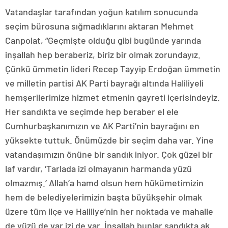
Vatandaşlar tarafından yoğun katılım sonucunda
seçim bürosuna sığmadıklarını aktaran Mehmet
Canpolat, “Geçmişte olduğu gibi bugünde yarında
inşallah hep beraberiz, biriz bir olmak zorundayız.
Çünkü ümmetin lideri Recep Tayyip Erdoğan ümmetin
ve milletin partisi AK Parti bayrağı altında Haliliyeli
hemşerilerimize hizmet etmenin gayreti içerisindeyiz.
Her sandıkta ve seçimde hep beraber el ele
Cumhurbaşkanımızın ve AK Parti’nin bayrağını en
yüksekte tuttuk. Önümüzde bir seçim daha var. Yine
vatandaşımızın önüne bir sandık iniyor. Çok güzel bir
laf vardır, ‘Tarlada izi olmayanın harmanda yüzü
olmazmış.’ Allah’a hamd olsun hem hükümetimizin
hem de belediyelerimizin başta büyükşehir olmak
üzere tüm ilçe ve Haliliye’nin her noktada ve mahalle
de yüzü de var izi de var. İnşallah bunlar sandıkta ak