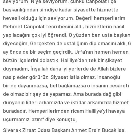
seviyorum. Niye seviyorum, çünkü Canpolat ilçe
başkanlığından şimdiye kadar siyasette hizmette
hevesli olduğu için seviyorum. Değerli hemşerilerim
Mehmet Canpolat tecrübesini aldı, hizmetlerin nasıl
yapılacağını çok iyi öğrendi. O yüzden ben usta başkan
diyeceğim. Gerçekten de ustalığının diplomasını aldı. 6
ay önce de bir seçim geçirdik, Urfa’nın hemen hemen
bütün ilçelerini dolaştık. Haliliye’den tek bir şikayet
duymadım. İnşallah daha iyi yerlerde de Allah bizlere
nasip eder görürüz. Siyaset lafla olmaz, insanoğlu
birine dayanmazsa, bel bağlamazsa o insanın cesareti
de olmaz bir şey de yapamaz. Ama burada dağ gibi
dünyanın lideri arkamızda ve iktidar arkamızda hizmet
buradadır. Hemşerilerimden ricam Haliliye’yi havaya
uçurmamız lazım” diye konuştu.
Siverek Ziraat Odası Başkanı Ahmet Ersin Bucak ise,