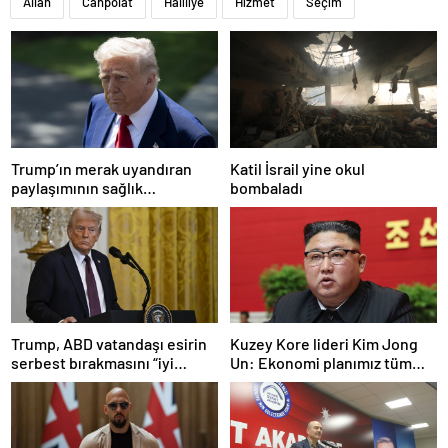
Allah
Canpolat
Haliliye
Hizmet
Seçim
Trump’ın merak uyandıran
Katil İsrail yine okul
paylaşımının sağlık
bombaladı
sistemiyle ilgili kararname
olduğu anlaşıldı
Trump, ABD vatandaşı esirin
Kuzey Kore lideri Kim Jong
serbest bırakmasını “iyi
Un: Ekonomi planımız tüm
niyetle atılmış bir adım”
sektörlerde başarısız oldu
olarak değerlendirdi