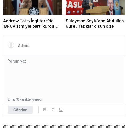
Andrew Tate, İngiltere’de
Süleyman Soylu’dan Abdullah
‘BRUV’ ismiyle parti kurdu:
Gül’e: Yazıklar olsun size
‘Okullarda LGBT
propagandasını
yasaklayacağız’
En az 10 karakter gerekli
Gönder