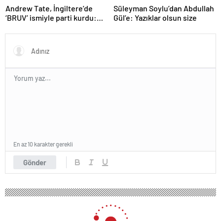
Andrew Tate, İngiltere’de
Süleyman Soylu’dan Abdullah
‘BRUV’ ismiyle parti kurdu:
Gül’e: Yazıklar olsun size
‘Okullarda LGBT
propagandasını
yasaklayacağız’
En az 10 karakter gerekli
Gönder