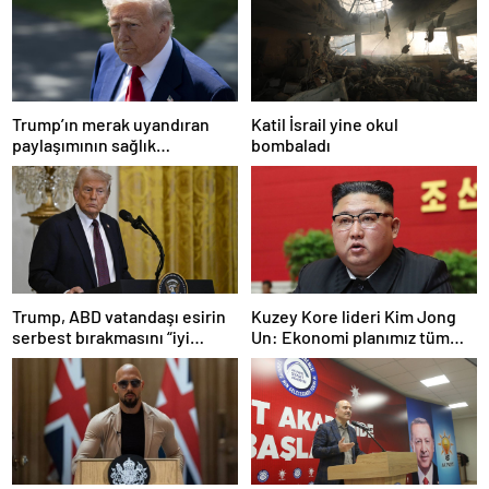
Trump’ın merak uyandıran
Katil İsrail yine okul
paylaşımının sağlık
bombaladı
sistemiyle ilgili kararname
olduğu anlaşıldı
Trump, ABD vatandaşı esirin
Kuzey Kore lideri Kim Jong
serbest bırakmasını “iyi
Un: Ekonomi planımız tüm
niyetle atılmış bir adım”
sektörlerde başarısız oldu
olarak değerlendirdi