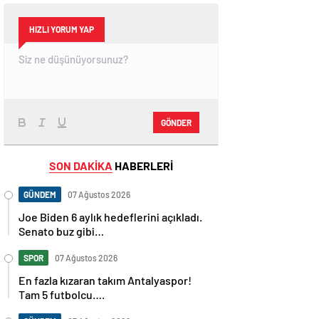
HIZLI YORUM YAP
GÖNDER
SON DAKİKA
HABERLERİ
GÜNDEM
07 Ağustos 2026
Joe Biden 6 aylık hedeflerini açıkladı.
Senato buz gibi…
SPOR
07 Ağustos 2026
En fazla kızaran takım Antalyaspor!
Tam 5 futbolcu….