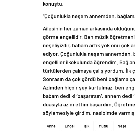
konuştu.
“Çoğunlukla neşem annemden, bağlama
Ailesinin her zaman arkasında olduğunu 
görme engellidir. Ben müzik öğretmeni
neşeliyizdir, babam artık yok onu çok
ediyor. Çoğunlukla neşem annemden, 
engelliler ilkokulunda öğrendim. Bağlam
türkülerden çalmaya çalışıyordum. İlk 
Sonrasın da çok gördü beni bağlama ça
Azimden hiçbir şey kurtulmaz, ben eng
babam dedi ki ‘başarırsın’, annem dedi 
duasıyla azim ettim başardım. Öğretm
söylemesiyle girdim, nasibimde varmış
Anne
Engel
Işık
Mutlu
Neşe