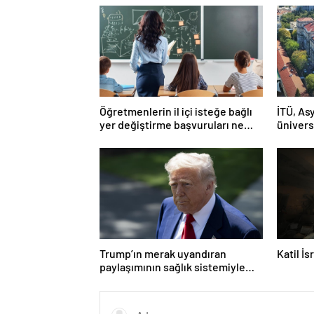
Öğretmenlerin il içi isteğe bağlı
İTÜ, Asy
yer değiştirme başvuruları ne
ünivers
zaman?
Trump’ın merak uyandıran
Katil İ
paylaşımının sağlık sistemiyle
ilgili kararname olduğu anlaşıldı