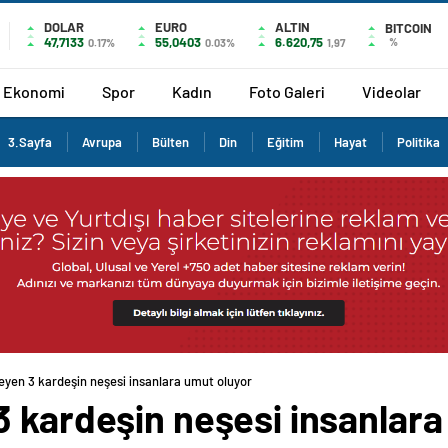
DOLAR
EURO
ALTIN
BITCOIN
47,7133
55,0403
6.620,75
%
0.17%
0.03%
1,97
Ekonomi
Spor
Kadın
Foto Galeri
Videolar
3.Sayfa
Avrupa
Bülten
Din
Eğitim
Hayat
Politika
eyen 3 kardeşin neşesi insanlara umut oluyor
3 kardeşin neşesi insanlara