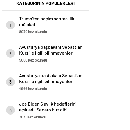
KATEGORİNİN POPÜLERLERİ
Trump’tan seçim sonrası ilk
mülakat
1
8030 kez okundu
Avusturya başbakanı Sebastian
Kurz ile ilgili bilinmeyenler
2
5000 kez okundu
Avusturya başbakanı Sebastian
Kurz ile ilgili bilinmeyenler
3
4966 kez okundu
Joe Biden 6 aylık hedeflerini
açıkladı. Senato buz gibi…
4
3071 kez okundu