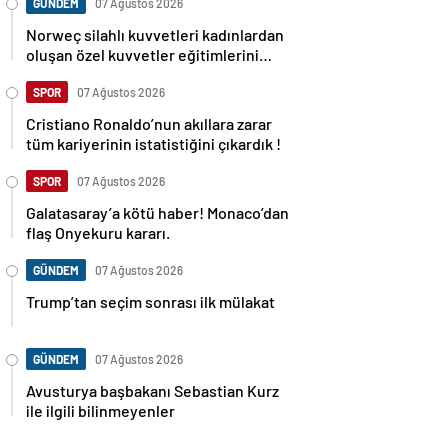
GÜNDEM
07 Ağustos 2026
Norweç silahlı kuvvetleri kadınlardan
oluşan özel kuvvetler eğitimlerini
başlattı.
SPOR
07 Ağustos 2026
Cristiano Ronaldo’nun akıllara zarar
tüm kariyerinin istatistiğini çıkardık !
SPOR
07 Ağustos 2026
Galatasaray’a kötü haber! Monaco’dan
flaş Onyekuru kararı.
GÜNDEM
07 Ağustos 2026
Trump’tan seçim sonrası ilk mülakat
GÜNDEM
07 Ağustos 2026
Avusturya başbakanı Sebastian Kurz
ile ilgili bilinmeyenler