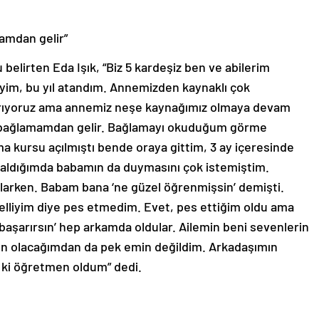
mdan gelir”
belirten Eda Işık, “Biz 5 kardeşiz ben ve abilerim
yim, bu yıl atandım. Annemizden kaynaklı çok
 arıyoruz ama annemiz neşe kaynağımız olmaya devam
bağlamamdan gelir. Bağlamayı okuduğum görme
a kursu açılmıştı bende oraya gittim, 3 ay içeresinde
çaldığımda babamın da duymasını çok istemiştim.
larken. Babam bana ‘ne güzel öğrenmişsin’ demişti.
elliyim diye pes etmedim. Evet, pes ettiğim oldu ama
‘başarırsın’ hep arkamda oldular. Ailemin beni sevenlerin
en olacağımdan da pek emin değildim. Arkadaşımın
 ki öğretmen oldum” dedi.