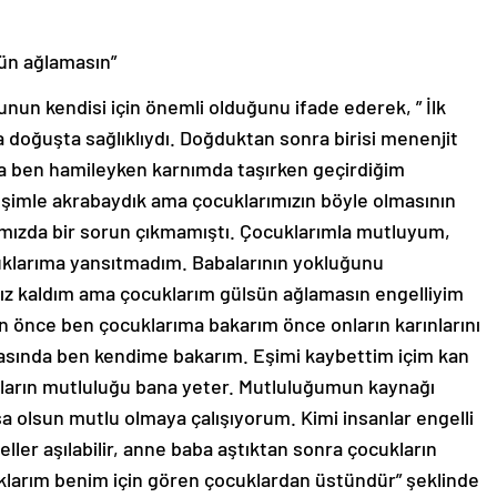
sün ağlamasın”
nun kendisi için önemli olduğunu ifade ederek, ” İlk
a doğuşta sağlıklıydı. Doğduktan sonra birisi menenjit
mda ben hamileyken karnımda taşırken geçirdiğim
 Eşimle akrabaydık ama çocuklarımızın böyle olmasının
larımızda bir sorun çıkmamıştı. Çocuklarımla mutluyum,
klarıma yansıtmadım. Babalarının yokluğunu
ız kaldım ama çocuklarım gülsün ağlamasın engelliyim
n önce ben çocuklarıma bakarım önce onların karınlarını
rasında ben kendime bakarım. Eşimi kaybettim içim kan
nların mutluluğu bana yeter. Mutluluğumun kaynağı
a olsun mutlu olmaya çalışıyorum. Kimi insanlar engelli
ler aşılabilir, anne baba aştıktan sonra çocukların
larım benim için gören çocuklardan üstündür” şeklinde