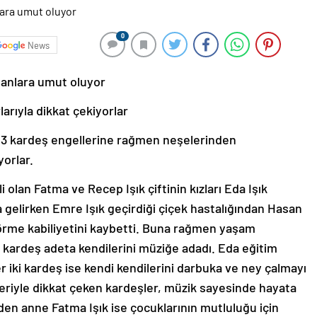
0
News
sanlara umut oluyor
arıyla dikkat çekiyorlar
i 3 kardeş engellerine rağmen neşelerinden
orlar.
olan Fatma ve Recep Işık çiftinin kızları Eda Işık
gelirken Emre Işık geçirdiği çiçek hastalığından Hasan
 görme kabiliyetini kaybetti. Buna rağmen yaşam
kardeş adeta kendilerini müziğe adadı. Eda eğitim
 iki kardeş ise kendi kendilerini darbuka ve ney çalmayı
leriyle dikkat çeken kardeşler, müzik sayesinde hayata
eden anne Fatma Işık ise çocuklarının mutluluğu için