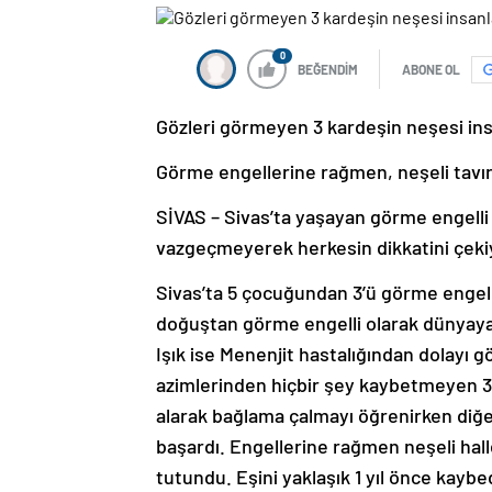
0
BEĞENDİM
ABONE OL
Gözleri görmeyen 3 kardeşin neşesi in
Görme engellerine rağmen, neşeli tavırl
SİVAS – Sivas’ta yaşayan görme engell
vazgeçmeyerek herkesin dikkatini çekiy
Sivas’ta 5 çocuğundan 3’ü görme engelli 
doğuştan görme engelli olarak dünyaya 
Işık ise Menenjit hastalığından dolayı
azimlerinden hiçbir şey kaybetmeyen 3 
alarak bağlama çalmayı öğrenirken diğer
başardı. Engellerine rağmen neşeli hal
tutundu. Eşini yaklaşık 1 yıl önce kayb