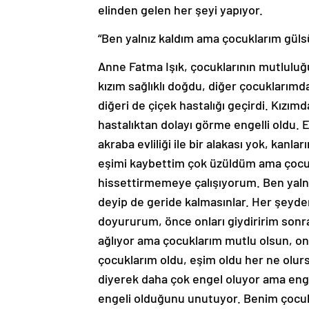
elinden gelen her şeyi yapıyor.
“Ben yalnız kaldım ama çocuklarım gül
Anne Fatma Işık, çocuklarının mutluluğu
kızım sağlıklı doğdu, diğer çocuklarımd
diğeri de çiçek hastalığı geçirdi. Kızı
hastalıktan dolayı görme engelli oldu.
akraba evliliği ile bir alakası yok, kan
eşimi kaybettim çok üzüldüm ama çocu
hissettirmemeye çalışıyorum. Ben yaln
deyip de geride kalmasınlar. Her şeyde
doyururum, önce onları giydiririm son
ağlıyor ama çocuklarım mutlu olsun, o
çocuklarım oldu, eşim oldu her ne olurs
diyerek daha çok engel oluyor ama engel
engeli olduğunu unutuyor. Benim çocuk