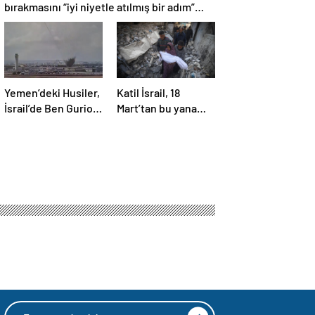
bırakmasını “iyi niyetle atılmış bir adım”
olarak değerlendirdi
Yemen’deki Husiler,
Katil İsrail, 18
İsrail’de Ben Gurion
Mart’tan bu yana
Havalimanı’nı vurdu
595 çocuğu
hayattan kopardı