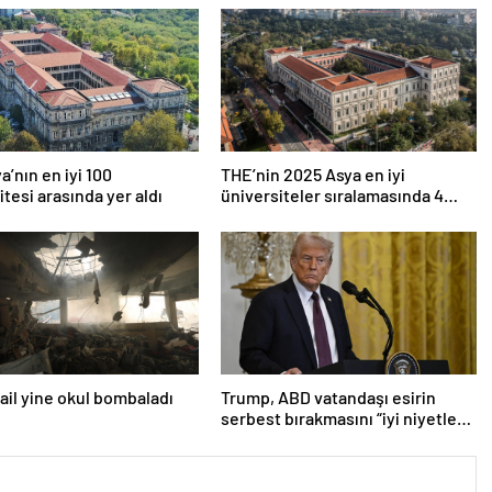
a’nın en iyi 100
THE’nin 2025 Asya en iyi
itesi arasında yer aldı
üniversiteler sıralamasında 4
Türk üniversitesi ilk 100’e girdi
srail yine okul bombaladı
Trump, ABD vatandaşı esirin
serbest bırakmasını “iyi niyetle
atılmış bir adım” olarak
değerlendirdi