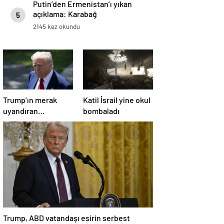
Putin’den Ermenistan’ı yıkan
açıklama: Karabağ
5
Azerbaycan’ın ayrılmaz bir
2145 kez okundu
parçasıdır!
Trump’ın merak
Katil İsrail yine okul
uyandıran
bombaladı
paylaşımının sağlık
sistemiyle ilgili
kararname olduğu
anlaşıldı
Trump, ABD vatandaşı esirin serbest