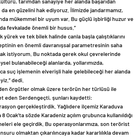
n kültürü, tarımdan sanayiye her alanda başarıdan
 da en güzelini hak ediyoruz. İlimizde jandarmamız,
ında mükemmel bir uyum var. Bu güçlü işbirliği huzur ve
da fevkalade önemli bir husus.”
 yürek ve tek bilek halinde canla başla çalıştıklarını
eptinin en önemli davranışsal parametresinin saha
mak istiyorum. Bu noktada gerek okul çevrelerinde
ysel bulanabileceği alanlarda, yollarımızda,
a suç işlemenin elverişli hale gelebileceği her alanda
iz.” dedi.
den örgütler olmak üzere terörün her türlüsü ile
et eden Serdengeçti, şunları kaydetti:
rasyon gerçekleştirdik. Yağlıdere ilçemiz Karaduva
 8 Ocak’ta sözde Karadeniz açılım grubunca kullanıldığı
leri ele geçirdik. Bu operasyonlarımıza, son terörist
 unsuru olmaktan çıkarılıncaya kadar kararlılıkla devam