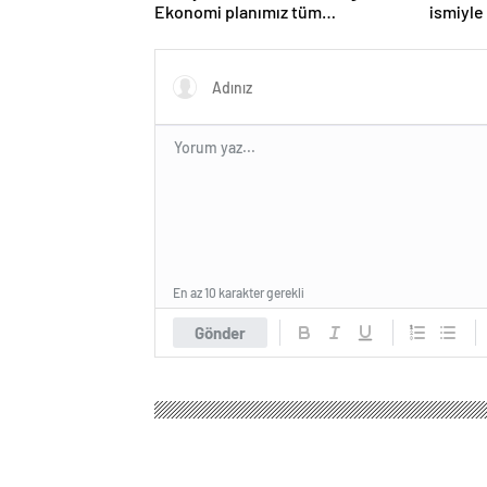
Ekonomi planımız tüm
ismiyle
sektörlerde başarısız oldu
LGBT p
yasakla
En az 10 karakter gerekli
Gönder