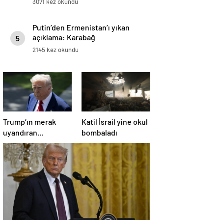
3071 kez okundu
Putin’den Ermenistan’ı yıkan
açıklama: Karabağ
5
Azerbaycan’ın ayrılmaz bir
2145 kez okundu
parçasıdır!
Trump’ın merak
Katil İsrail yine okul
uyandıran
bombaladı
paylaşımının sağlık
sistemiyle ilgili
kararname olduğu
anlaşıldı