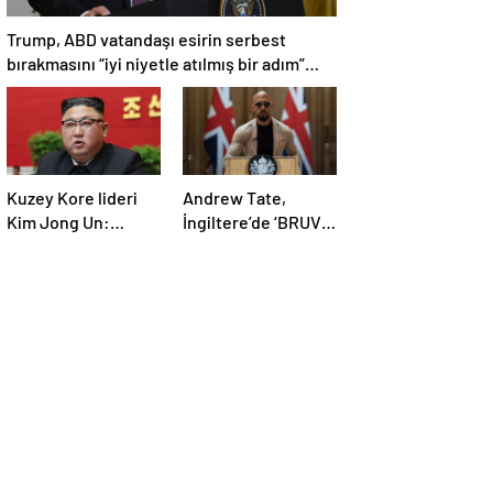
Trump, ABD vatandaşı esirin serbest
bırakmasını “iyi niyetle atılmış bir adım”
olarak değerlendirdi
Kuzey Kore lideri
Andrew Tate,
Kim Jong Un:
İngiltere’de ‘BRUV’
Ekonomi planımız
ismiyle parti kurdu:
tüm sektörlerde
‘Okullarda LGBT
başarısız oldu
propagandasını
yasaklayacağız’