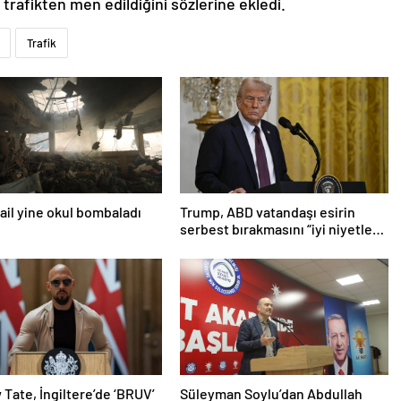
 trafikten men edildiğini sözlerine ekledi.
Trafik
srail yine okul bombaladı
Trump, ABD vatandaşı esirin
serbest bırakmasını “iyi niyetle
atılmış bir adım” olarak
değerlendirdi
Tate, İngiltere’de ‘BRUV’
Süleyman Soylu’dan Abdullah