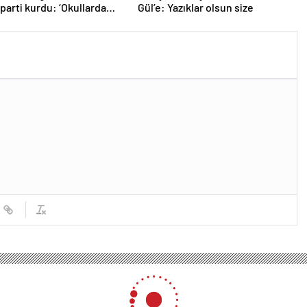
 parti kurdu: ‘Okullarda
Gül’e: Yazıklar olsun size
ropagandasını
yacağız’