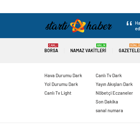
Ha
ed
CANLI
ANLIK
GÜNLÜ
BORSA
NAMAZ VAKITLERI
GAZETELE
Hava Durumu Dark
Canlı Tv Dark
Yol Durumu Dark
Yayın Akışları Dark
Canlı Tv Light
Nöbetçi Eczaneler
Son Dakika
sanal numara