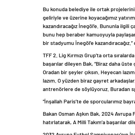
Bu konuda belediye ile ortak projelerin
geliriyle ve üzerine koyacağımız yatırım
kazandıracağız İnegöl’e. Bununla ilgili 
bunu hep beraber kamuoyuyla paylaşara
bir stadyumu İnegöl’e kazandıracağız.” 
TFF 2. Lig Kırmızı Grup’ta orta sıralar
başarılar dileyen Bak, “Biraz daha üste ç
Oradan bir şeyler çıksın. Heyecan lazım
lazım. O yüzden biraz gayret arkadaşlar
antrenörlere de söylüyoruz. Buradan s
“İnşallah Paris’te de sporcularımız bay
Bakan Osman Aşkın Bak, 2024 Avrupa Fu
hatırlatarak, A Milli Takım’a başarılar dil
2032 Avrupa Futbol Şampiyonası’nın İta