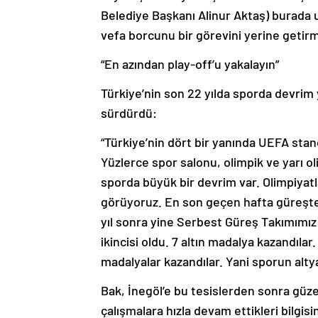
Belediye Başkanı Alinur Aktaş) burada u
vefa borcunu bir görevini yerine getirmi
“En azından play-off’u yakalayın”
Türkiye’nin son 22 yılda sporda devrim
sürdürdü:
“Türkiye’nin dört bir yanında UEFA sta
Yüzlerce spor salonu, olimpik ve yarı 
sporda büyük bir devrim var. Olimpiyatl
görüyoruz. En son geçen hafta güreşte
yıl sonra yine Serbest Güreş Takımımız
ikincisi oldu. 7 altın madalya kazandıla
madalyalar kazandılar. Yani sporun altya
Bak, İnegöl’e bu tesislerden sonra güzel
çalışmalara hızla devam ettikleri bilgisin