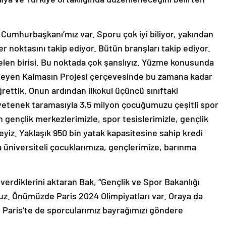
r Cumhurbaşkanı’mız var. Sporu çok iyi biliyor, yakından
 her noktasını takip ediyor. Bütün branşları takip ediyor.
elen birisi. Bu noktada çok şanslıyız. Yüzme konusunda
ilmeyen Kalmasın Projesi çerçevesinde bu zamana kadar
ttik. Onun ardından ilkokul üçüncü sınıftaki
, yetenek taramasıyla 3,5 milyon çocuğumuzu çeşitli spor
 gençlik merkezlerimizle, spor tesislerimizle, gençlik
yiz. Yaklaşık 950 bin yatak kapasitesine sahip kredi
niversiteli çocuklarımıza, gençlerimize, barınma
verdiklerini aktaran Bak, “Gençlik ve Spor Bakanlığı
z. Önümüzde Paris 2024 Olimpiyatları var. Oraya da
ah Paris’te de sporcularımız bayrağımızı göndere