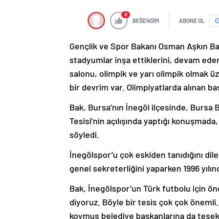
0
BEĞENDİM
ABONE OL
Gençlik ve Spor Bakanı Osman Aşkın Bak
stadyumlar inşa ettiklerini, devam ede
salonu, olimpik ve yarı olimpik olmak 
bir devrim var. Olimpiyatlarda alınan b
Bak, Bursa’nın İnegöl ilçesinde, Bursa 
Tesisi’nin açılışında yaptığı konuşmad
söyledi.
İnegölspor’u çok eskiden tanıdığını di
genel sekreterliğini yaparken 1996 yılınd
Bak, İnegölspor’un Türk futbolu için ö
diyoruz. Böyle bir tesis çok çok öneml
koymuş belediye başkanlarına da teşek