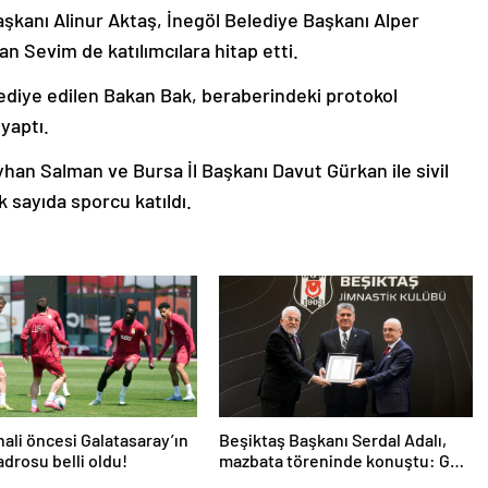
kanı Alinur Aktaş, İnegöl Belediye Başkanı Alper
 Sevim de katılımcılara hitap etti.
ediye edilen Bakan Bak, beraberindeki protokol
 yaptı.
yhan Salman ve Bursa İl Başkanı Davut Gürkan ile sivil
k sayıda sporcu katıldı.
nali öncesi Galatasaray’ın
Beşiktaş Başkanı Serdal Adalı,
drosu belli oldu!
mazbata töreninde konuştu: Gün
istikrar günüdür