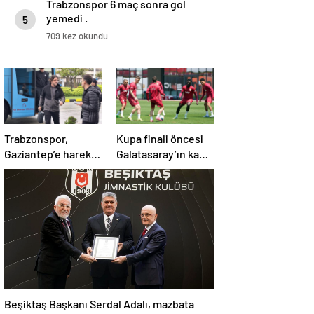
Trabzonspor 6 maç sonra gol
yemedi .
5
709 kez okundu
Trabzonspor,
Kupa finali öncesi
Gaziantep’e hareket
Galatasaray’ın kamp
etti! Kamp kadrosu
kadrosu belli oldu!
açıklandı…
Beşiktaş Başkanı Serdal Adalı, mazbata