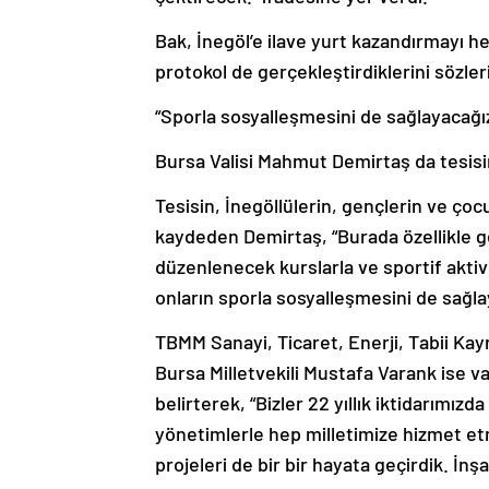
Bak, İnegöl’e ilave yurt kazandırmayı hed
protokol de gerçekleştirdiklerini sözler
“Sporla sosyalleşmesini de sağlayacağı
Bursa Valisi Mahmut Demirtaş da tesis
Tesisin, İnegöllülerin, gençlerin ve çoc
kaydeden Demirtaş, “Burada özellikle g
düzenlenecek kurslarla ve sportif aktiv
onların sporla sosyalleşmesini de sağla
TBMM Sanayi, Ticaret, Enerji, Tabii Kay
Bursa Milletvekili Mustafa Varank ise 
belirterek, “Bizler 22 yıllık iktidarımı
yönetimlerle hep milletimize hizmet etm
projeleri de bir bir hayata geçirdik. İn