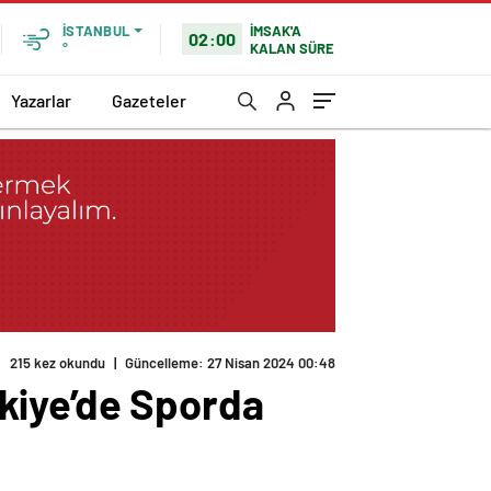
İMSAK'A
İSTANBUL
02:00
KALAN SÜRE
°
Yazarlar
Gazeteler
215 kez okundu
|
Güncelleme: 27 Nisan 2024 00:48
kiye’de Sporda