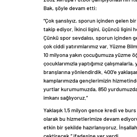
Bak, şöyle devam etti:
“Çok şanslıyız, sporun içinden gelen bi
takip ediyor. İkinci ligini, üçüncü ligini
Çünkü spor sevdalısı, sporun içinden g
çok ciddi yatırımlarımız var. Yüzme B
10 milyona yakın çocuğumuza yüzme öğre
çocuklarımızla yaptığımız çalışmalarla
branşlarına yönlendirdik. 400’e yaklaşan
kamplarımızda gençlerimizin hizmetinde
yurtlar kurumumuzda, 850 yurdumuzda ü
imkanı sağlıyoruz.”
Yaklaşık 1,5 milyon gence kredi ve burs 
olarak bu hizmetlerimize devam ediyoru
etkin bir şekilde hazırlanıyoruz. İnşall
çektirecek.” ifadesine yer verdi.