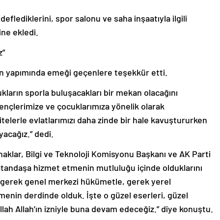
eflediklerini, spor salonu ve saha inşaatıyla ilgili
ine ekledi.
z”
in yapımında emeği geçenlere teşekkür etti.
ukların sporla buluşacakları bir mekan olacağını
ençlerimize ve çocuklarımıza yönelik olarak
itelerle evlatlarımızı daha zinde bir hale kavuştururken
yacağız.” dedi.
naklar, Bilgi ve Teknoloji Komisyonu Başkanı ve AK Parti
vatandaşa hizmet etmenin mutluluğu içinde olduklarını
zda gerek genel merkezi hükümetle, gerek yerel
enin derdinde olduk. İşte o güzel eserleri, güzel
şallah Allah’ın izniyle buna devam edeceğiz.” diye konuştu.