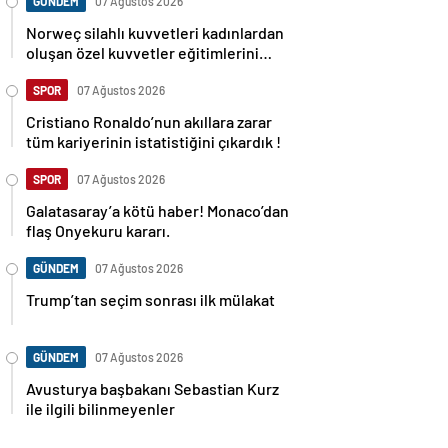
GÜNDEM
07 Ağustos 2026
Norweç silahlı kuvvetleri kadınlardan
oluşan özel kuvvetler eğitimlerini
başlattı.
SPOR
07 Ağustos 2026
Cristiano Ronaldo’nun akıllara zarar
tüm kariyerinin istatistiğini çıkardık !
SPOR
07 Ağustos 2026
Galatasaray’a kötü haber! Monaco’dan
flaş Onyekuru kararı.
GÜNDEM
07 Ağustos 2026
Trump’tan seçim sonrası ilk mülakat
GÜNDEM
07 Ağustos 2026
Avusturya başbakanı Sebastian Kurz
ile ilgili bilinmeyenler