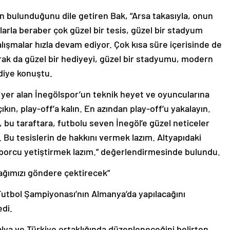
in bulunduğunu dile getiren Bak, “Arsa takasıyla, onun
larla beraber çok güzel bir tesis, güzel bir stadyum
çalışmalar hızla devam ediyor. Çok kısa süre içerisinde de
k da güzel bir hediyeyi, güzel bir stadyumu, modern
diye konuştu.
da yer alan İnegölspor’un teknik heyet ve oyuncularına
ıkın, play-off’a kalın. En azından play-off’u yakalayın.
, bu taraftara, futbolu seven İnegöl’e güzel neticeler
. Bu tesislerin de hakkını vermek lazım. Altyapıdaki
porcu yetiştirmek lazım.” değerlendirmesinde bulundu.
rağımızı göndere çektirecek”
tbol Şampiyonası’nın Almanya’da yapılacağını
edi.
lya ve Türkiye ortaklığında düzenleneceğini belirten