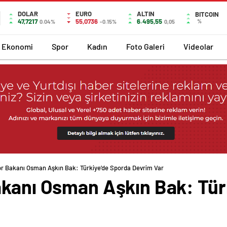
DOLAR
EURO
ALTIN
BITCOIN
47,7217
55,0736
6.495,55
%
0.04%
-0.15%
0,05
Ekonomi
Spor
Kadın
Foto Galeri
Videolar
or Bakanı Osman Aşkın Bak: Türkiye’de Sporda Devrim Var
akanı Osman Aşkın Bak: Tür