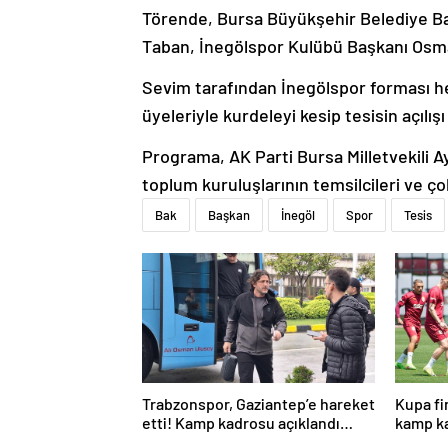
Törende, Bursa Büyükşehir Belediye Baş
Taban, İnegölspor Kulübü Başkanı Osman
Sevim tarafından İnegölspor forması h
üyeleriyle kurdeleyi kesip tesisin açılışı
Programa, AK Parti Bursa Milletvekili A
toplum kuruluşlarının temsilcileri ve ço
Bak
Başkan
İnegöl
Spor
Tesis
Trabzonspor, Gaziantep’e hareket
Kupa fi
etti! Kamp kadrosu açıklandı…
kamp ka