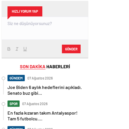
HIZLI YORUM YAP
GÖNDER
SON DAKİKA
HABERLERİ
GÜNDEM
07 Ağustos 2026
Joe Biden 6 aylık hedeflerini açıkladı.
Senato buz gibi…
SPOR
07 Ağustos 2026
En fazla kızaran takım Antalyaspor!
Tam 5 futbolcu….