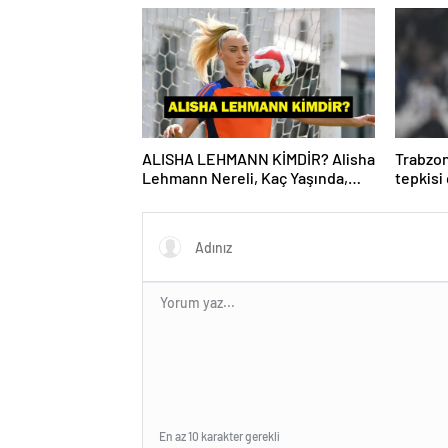
ALISHA LEHMANN KİMDİR? Alisha
Trabzon
Lehmann Nereli, Kaç Yaşında,
tepkisi
Hangi Takımda Oynuyor?
Yönetic
En az 10 karakter gerekli