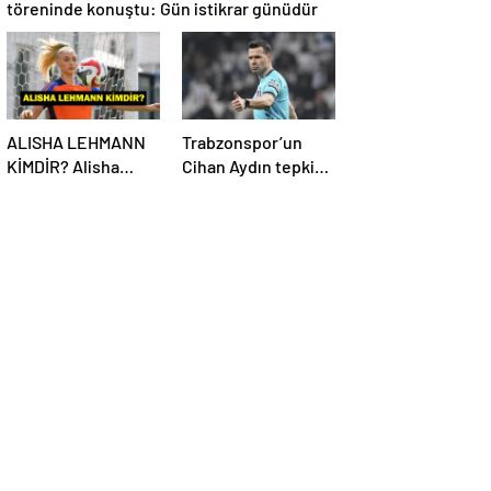
töreninde konuştu: Gün istikrar günüdür
ALISHA LEHMANN
Trabzonspor’un
KİMDİR? Alisha
Cihan Aydın tepkisi
Lehmann Nereli,
çığ gibi büyüyor!
Kaç Yaşında, Hangi
Yöneticilerden
Takımda Oynuyor?
açıklama…