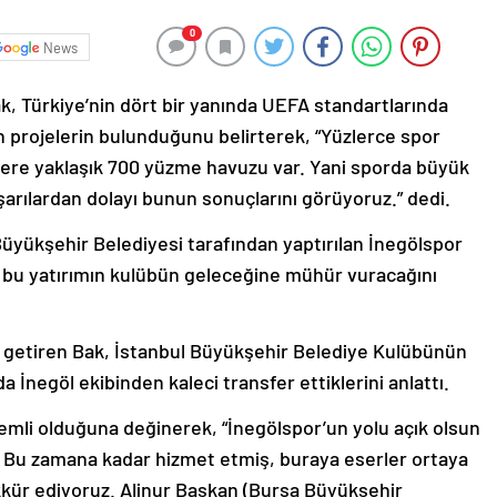
0
News
, Türkiye’nin dört bir yanında UEFA standartlarında
n projelerin bulunduğunu belirterek, “Yüzlerce spor
üzere yaklaşık 700 yüzme havuzu var. Yani sporda büyük
aşarılardan dolayı bunun sonuçlarını görüyoruz.” dedi.
Büyükşehir Belediyesi tarafından yaptırılan İnegölspor
a, bu yatırımın kulübün geleceğine mühür vuracağını
le getiren Bak, İstanbul Büyükşehir Belediye Kulübünün
a İnegöl ekibinden kaleci transfer ettiklerini anlattı.
nemli olduğuna değinerek, “İnegölspor’un yolu açık olsun
i. Bu zamana kadar hizmet etmiş, buraya eserler ortaya
kür ediyoruz. Alinur Başkan (Bursa Büyükşehir