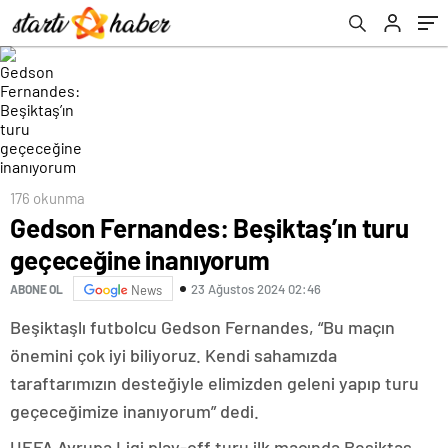
176 okunma
Gedson Fernandes: Beşiktaş’ın turu
geçeceğine inanıyorum
23 Ağustos 2024 02:46
ABONE OL
News
Beşiktaşlı futbolcu Gedson Fernandes, “Bu maçın
önemini çok iyi biliyoruz. Kendi sahamızda
taraftarımızın desteğiyle elimizden geleni yapıp turu
geçeceğimize inanıyorum” dedi.
UEFA Avrupa Ligi play-off turu ilk maçında Beşiktaş,