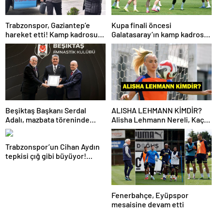
Trabzonspor, Gaziantep’e
Kupa finali öncesi
hareket etti! Kamp kadrosu
Galatasaray’ın kamp kadrosu
açıklandı…
belli oldu!
Beşiktaş Başkanı Serdal
ALISHA LEHMANN KİMDİR?
Adalı, mazbata töreninde
Alisha Lehmann Nereli, Kaç
konuştu: Gün istikrar
Yaşında, Hangi Takımda
günüdür
Oynuyor?
Trabzonspor’un Cihan Aydın
tepkisi çığ gibi büyüyor!
Yöneticilerden açıklama…
Fenerbahçe, Eyüpspor
mesaisine devam etti